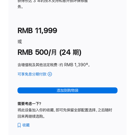
务
获得长达 3 年的技术支持和意外损坏保修服
务。
计
划
(适
RMB 11,999
用
于
或
Studio
RMB 500/月 (24 期)
Display
含增值税及其他法定税费
：约 RMB 1,390
脚
‡。
注
可享免息分期付款
(Studio
Display
-
添加到购物袋
标
准
需要考虑一下？
玻
将此设备加入你的收藏，即可先保留全部配置选择，之后随时
璃
回来再继续选购。
面
板
收藏
-