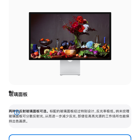
玻璃面板
两种抗反射玻璃面板可选。
标配的玻璃面板经过特别设计，反光率极低。纳米纹理
展
玻璃面板可分散反射光，从而进一步减少反光，即使在高亮光源的工作场所也能保
持出色画质。
开