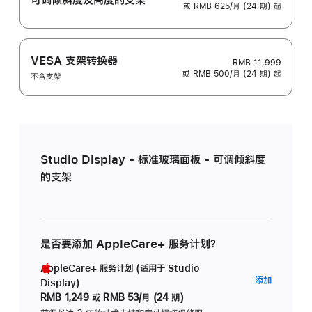
或 RMB 625/月 (24 期) 起
VESA 支架转换器
RMB 11,999
或 RMB 500/月 (24 期) 起
不含支架
Studio Display - 标准玻璃面板 - 可调倾斜度
的支架
是否要添加 AppleCare+ 服务计划？
AppleCare+ 服务计划 (适用于 Studio
AppleC
添加
Display)
服
RMB 1,249
或
RMB 53/月 (24 期)