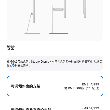
支架
选择你合用的支架。
Studio Display 有两种支架和一种支架转换器可选，以满足
展
你的各种安装需求。
开
RMB 11,999
可调倾斜度的支架
或 RMB 500/月 (24 期) 起
RMB 14,999
可调倾斜度及高‍度的支‍架