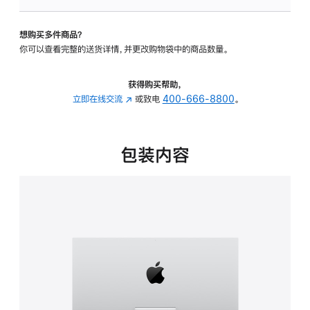
可
调
想购买多件商品？
倾
你可以查看完整的送货详情，并更改购物袋中的商品数量。
斜
度
的
获得购买帮助，
支
立即在线交流
(在
或致电
400-666-8800
。
架
新
的
窗
分
口
包装内容
期
中
付
打
款
开)
选
项)