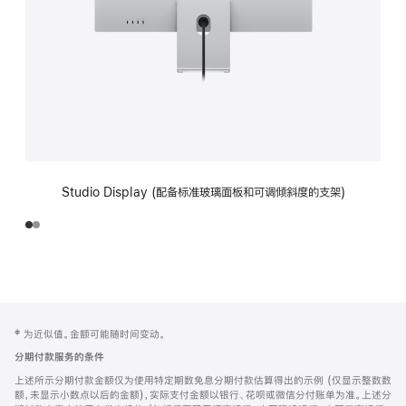
Studio Display (配备标准玻璃面板和可调倾斜度的支架)
网
脚
‡ 为近似值。金额可能随时间变动。
注
页
分期付款服务的条件
页
上述所示分期付款金额仅为使用特定期数免息分期付款估算得出的示例 (仅显示整数数
脚
额，未显示小数点以后的金额)，实际支付金额以银行、花呗或微信分付账单为准。上述分