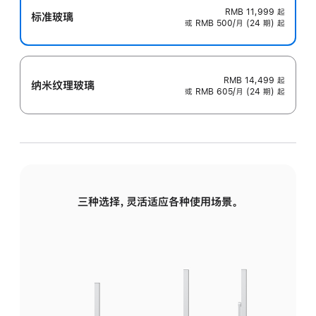
RMB 11,999
起
标准玻璃
或 RMB 500/月 (24 期) 起
RMB 14,499
起
纳米纹理玻璃
或 RMB 605/月 (24 期) 起
三种选择，灵活适应各种使用场景。
标