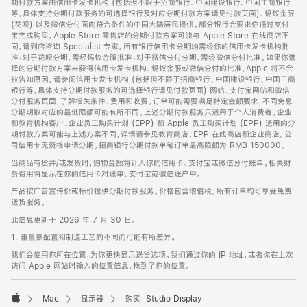
期付款方案由信用卡发卡机构 (包括但不限于招商银行、中国建设银行、中国工商银行
等，具体支持分期付款服务的可选择银行及对应分期付款方案请见付款页面)、蚂蚁金服
(花呗) 以及微信分付面向符合条件的中国大陆居民提供。部分银行会要求你通过支付
宝完成购买。Apple Store 零售店的分期付款方案可能与 Apple Store 在线商店不
同，请到店咨询 Specialist 专家。所有银行信用卡分期均需经你的信用卡发卡机构批
准；对于花呗分期，需经蚂蚁金服批准；对于微信分付分期，需经微信分付批准。如果你选
择的分期付款方案未获得信用卡发卡机构、蚂蚁金服或微信分付的批准，Apple 将不会
被告知原因。请参阅信用卡发卡机构 (包括但不限于招商银行、中国建设银行、中国工商
银行等，具体支持分期付款服务的可选择银行请见付款页面) 网站、支付宝网站和微信
分付服务页面，了解相关条件、费用和收费。订单可能需要满足特定金额要求，不同免息
分期期数对应的最低限额可能有所不同。上述分期付款服务只适用于个人消费者。企业
和教育机构客户、企业员工购买计划 (EPP) 和 Apple 员工购买计划 (EPP) 适用的分
期付款方案可能与上述方案不同，详情请参见教育商店、EPP 在线商店和企业商店。公
司信用卡无资格申请分期。招商银行分期付款单笔订单最高限额为 RMB 150000。
当商品有货并/或发货时，购物金额将计入你的信用卡、支付宝或微信分付账单。相关财
务费用将显示在你的信用卡对账单、支付宝或微信账户中。
产品按广告宣传价或标价提供分期付款服务。价格包含增值税。所有订单均可享受免费
送货服务。
此信息更新于 2026 年 7 月 30 日。
1. 重量依配置和制造工艺的不同而可能有所差异。
我们会使用你所在位置，为你更快显示送货选项。我们通过你的 IP 地址，或者你在上次
访问 Apple 网站时输入的位置信息，找到了你的位置。
Mac
显示器
购买 Studio Display