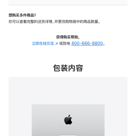
可
调
想购买多件商品？
倾
你可以查看完整的送货详情，并更改购物袋中的商品数量。
斜
度
的
获得购买帮助，
支
立即在线交流
(在
或致电
400-666-8800
。
架
新
的
窗
分
口
包装内容
期
中
付
打
款
开)
选
项)