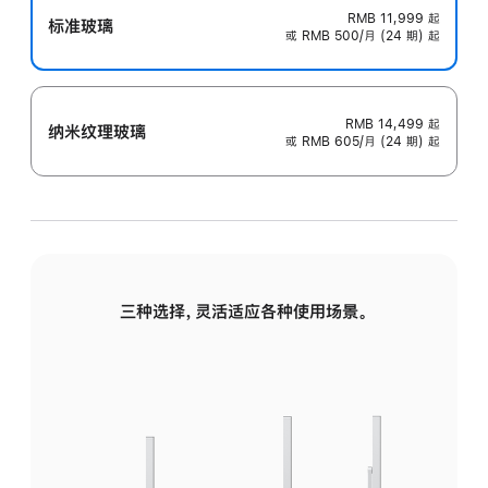
RMB 11,999
起
标准玻璃
或 RMB 500/月 (24 期) 起
RMB 14,499
起
纳米纹理玻璃
或 RMB 605/月 (24 期) 起
三种选择，灵活适应各种使用场景。
标