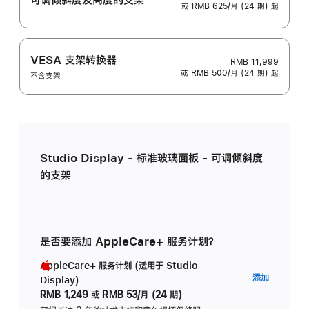
或 RMB 625/月 (24 期) 起
VESA 支架转换器
RMB 11,999
或 RMB 500/月 (24 期) 起
不含支架
Studio Display - 标准玻璃面板 - 可调倾斜度
的支架
是否要添加 AppleCare+ 服务计划？
AppleCare+ 服务计划 (适用于 Studio
AppleC
添加
Display)
服
RMB 1,249
或
RMB 53/月 (24 期)