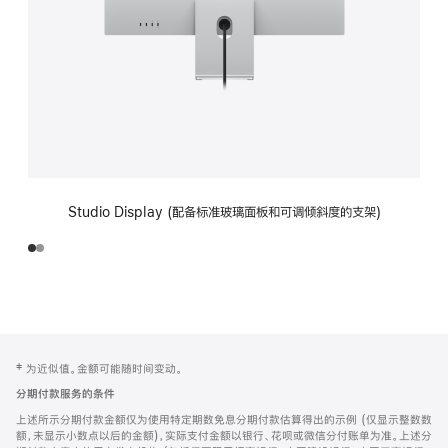
Studio Display (配备标准玻璃面板和可调倾斜度的支架)
网
脚
‡ 为近似值。金额可能随时间变动。
注
页
分期付款服务的条件
页
上述所示分期付款金额仅为使用特定期数免息分期付款估算得出的示例 (仅显示整数数
脚
额，未显示小数点以后的金额)，实际支付金额以银行、花呗或微信分付账单为准。上述分