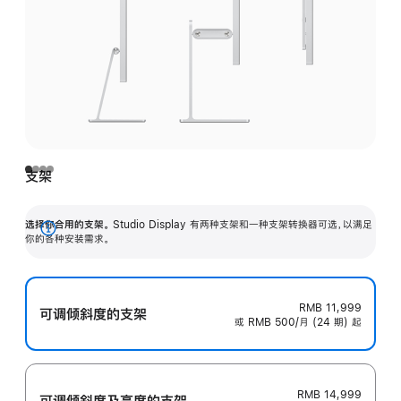
支架
选择你合用的支架。
Studio Display 有两种支架和一种支架转换器可选，以满足
展
你的各种安装需求。
开
RMB 11,999
可调倾斜度的支架
或 RMB 500/月 (24 期) 起
RMB 14,999
可调倾斜度及高‍度的支‍架