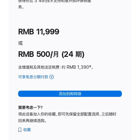
务
获得长达 3 年的技术支持和意外损坏保修服
务。
计
划
(适
RMB 11,999
用
于
或
Studio
RMB 500/月 (24 期)
Display
含增值税及其他法定税费
：约 RMB 1,390
脚
‡。
注
可享免息分期付款
(Studio
Display
-
添加到购物袋
标
准
需要考虑一下？
玻
将此设备加入你的收藏，即可先保留全部配置选择，之后随时
璃
回来再继续选购。
面
板
收藏
-