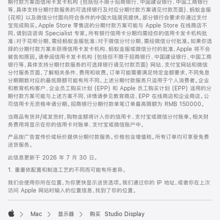
期付款方案由信用卡发卡机构 (包括但不限于招商银行、中国建设银行、中国工商银行
等，具体支持分期付款服务的可选择银行及对应分期付款方案请见付款页面)、蚂蚁金服
(花呗) 以及微信分付面向符合条件的中国大陆居民提供。部分银行会要求你通过支付
宝完成购买。Apple Store 零售店的分期付款方案可能与 Apple Store 在线商店不
同，请到店咨询 Specialist 专家。所有银行信用卡分期均需经你的信用卡发卡机构批
准；对于花呗分期，需经蚂蚁金服批准；对于微信分付分期，需经微信分付批准。如果你选
择的分期付款方案未获得信用卡发卡机构、蚂蚁金服或微信分付的批准，Apple 将不会
被告知原因。请参阅信用卡发卡机构 (包括但不限于招商银行、中国建设银行、中国工商
银行等，具体支持分期付款服务的可选择银行请见付款页面) 网站、支付宝网站和微信
分付服务页面，了解相关条件、费用和收费。订单可能需要满足特定金额要求，不同免息
分期期数对应的最低限额可能有所不同。上述分期付款服务只适用于个人消费者。企业
和教育机构客户、企业员工购买计划 (EPP) 和 Apple 员工购买计划 (EPP) 适用的分
期付款方案可能与上述方案不同，详情请参见教育商店、EPP 在线商店和企业商店。公
司信用卡无资格申请分期。招商银行分期付款单笔订单最高限额为 RMB 150000。
当商品有货并/或发货时，购物金额将计入你的信用卡、支付宝或微信分付账单。相关财
务费用将显示在你的信用卡对账单、支付宝或微信账户中。
产品按广告宣传价或标价提供分期付款服务。价格包含增值税。所有订单均可享受免费
送货服务。
此信息更新于 2026 年 7 月 30 日。
1. 重量依配置和制造工艺的不同而可能有所差异。
我们会使用你所在位置，为你更快显示送货选项。我们通过你的 IP 地址，或者你在上次
访问 Apple 网站时输入的位置信息，找到了你的位置。
Mac
显示器
购买 Studio Display