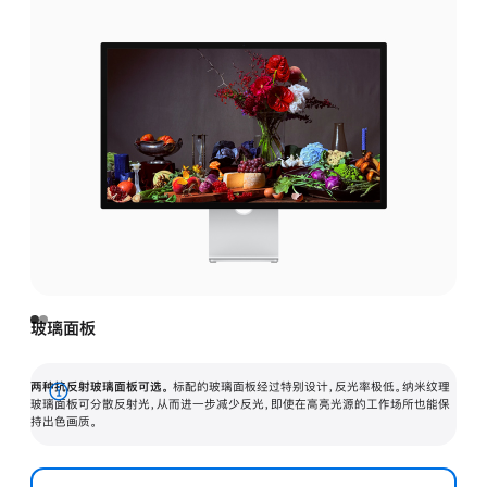
玻璃面板
两种抗反射玻璃面板可选。
标配的玻璃面板经过特别设计，反光率极低。纳米纹理
展
玻璃面板可分散反射光，从而进一步减少反光，即使在高亮光源的工作场所也能保
持出色画质。
开