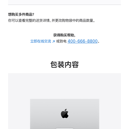
可
调
想购买多件商品？
倾
你可以查看完整的送货详情，并更改购物袋中的商品数量。
斜
度
的
获得购买帮助，
支
立即在线交流
(在
或致电
400-666-8800
。
架
新
的
窗
分
口
包装内容
期
中
付
打
款
开)
选
项)