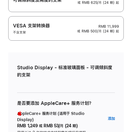
或 RMB 625/月 (24 期) 起
VESA 支架转换器
RMB 11,999
或 RMB 500/月 (24 期) 起
不含支架
Studio Display - 标准玻璃面板 - 可调倾斜度
的支架
是否要添加 AppleCare+ 服务计划？
AppleCare+ 服务计划 (适用于 Studio
AppleC
添加
Display)
服
RMB 1,249
或
RMB 53/月 (24 期)