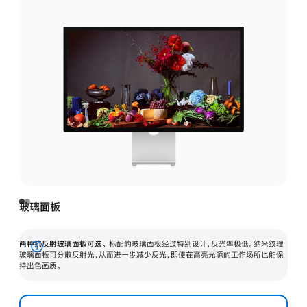
玻璃面板
两种抗反射玻璃面板可选。
标配的玻璃面板经过特别设计，反光率极低。纳米纹理
展
玻璃面板可分散反射光，从而进一步减少反光，即使在高亮光源的工作场所也能保
持出色画质。
开