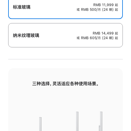
RMB 11,999
起
标准玻璃
或 RMB 500/月 (24 期) 起
RMB 14,499
起
纳米纹理玻璃
或 RMB 605/月 (24 期) 起
三种选择，灵活适应各种使用场景。
标