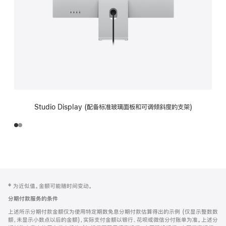
Studio Display (配备标准玻璃面板和可调倾斜度的支架)
网
脚
‡ 为近似值。金额可能随时间变动。
注
页
分期付款服务的条件
页
上述所示分期付款金额仅为使用特定期数免息分期付款估算得出的示例 (仅显示整数数
脚
额，未显示小数点以后的金额)，实际支付金额以银行、花呗或微信分付账单为准。上述分