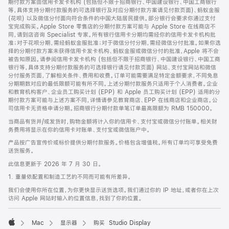
期付款方案由信用卡发卡机构 (包括但不限于招商银行、中国建设银行、中国工商银行
等，具体支持分期付款服务的可选择银行及对应分期付款方案请见付款页面)、蚂蚁金服
(花呗) 以及微信分付面向符合条件的中国大陆居民提供。部分银行会要求你通过支付
宝完成购买。Apple Store 零售店的分期付款方案可能与 Apple Store 在线商店不
同，请到店咨询 Specialist 专家。所有银行信用卡分期均需经你的信用卡发卡机构批
准；对于花呗分期，需经蚂蚁金服批准；对于微信分付分期，需经微信分付批准。如果你选
择的分期付款方案未获得信用卡发卡机构、蚂蚁金服或微信分付的批准，Apple 将不会
被告知原因。请参阅信用卡发卡机构 (包括但不限于招商银行、中国建设银行、中国工商
银行等，具体支持分期付款服务的可选择银行请见付款页面) 网站、支付宝网站和微信
分付服务页面，了解相关条件、费用和收费。订单可能需要满足特定金额要求，不同免息
分期期数对应的最低限额可能有所不同。上述分期付款服务只适用于个人消费者。企业
和教育机构客户、企业员工购买计划 (EPP) 和 Apple 员工购买计划 (EPP) 适用的分
期付款方案可能与上述方案不同，详情请参见教育商店、EPP 在线商店和企业商店。公
司信用卡无资格申请分期。招商银行分期付款单笔订单最高限额为 RMB 150000。
当商品有货并/或发货时，购物金额将计入你的信用卡、支付宝或微信分付账单。相关财
务费用将显示在你的信用卡对账单、支付宝或微信账户中。
产品按广告宣传价或标价提供分期付款服务。价格包含增值税。所有订单均可享受免费
送货服务。
此信息更新于 2026 年 7 月 30 日。
1. 重量依配置和制造工艺的不同而可能有所差异。
我们会使用你所在位置，为你更快显示送货选项。我们通过你的 IP 地址，或者你在上次
访问 Apple 网站时输入的位置信息，找到了你的位置。
Mac
显示器
购买 Studio Display