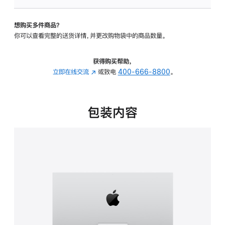
可
调
想购买多件商品？
倾
你可以查看完整的送货详情，并更改购物袋中的商品数量。
斜
度
的
获得购买帮助，
支
立即在线交流
(在
或致电
400-666-8800
。
架
新
的
窗
分
口
包装内容
期
中
付
打
款
开)
选
项)