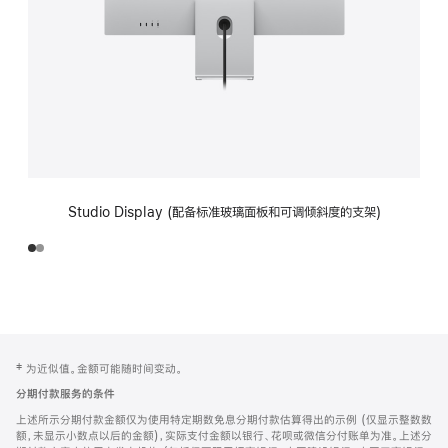
Studio Display (配备标准玻璃面板和可调倾斜度的支架)
网
脚
‡ 为近似值。金额可能随时间变动。
注
页
分期付款服务的条件
页
上述所示分期付款金额仅为使用特定期数免息分期付款估算得出的示例 (仅显示整数数
脚
额，未显示小数点以后的金额)，实际支付金额以银行、花呗或微信分付账单为准。上述分