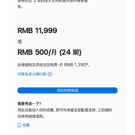
务
获得长达 3 年的技术支持和意外损坏保修服
务。
计
划
(适
RMB 11,999
用
于
或
Studio
RMB 500/月 (24 期)
Display
含增值税及其他法定税费
：约 RMB 1,390
脚
‡。
注
可享免息分期付款
(Studio
Display
-
添加到购物袋
标
准
需要考虑一下？
玻
将此设备加入你的收藏，即可先保留全部配置选择，之后随时
璃
回来再继续选购。
面
板
收藏
-