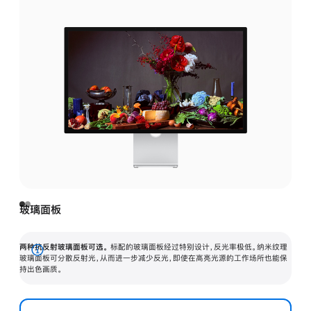
玻璃面板
两种抗反射玻璃面板可选。
标配的玻璃面板经过特别设计，反光率极低。纳米纹理
展
玻璃面板可分散反射光，从而进一步减少反光，即使在高亮光源的工作场所也能保
持出色画质。
开