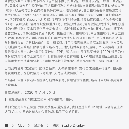
期付款方案由信用卡发卡机构 (包括但不限于招商银行、中国建设银行、中国工商银行
等，具体支持分期付款服务的可选择银行及对应分期付款方案请见付款页面)、蚂蚁金服
(花呗) 以及微信分付面向符合条件的中国大陆居民提供。部分银行会要求你通过支付
宝完成购买。Apple Store 零售店的分期付款方案可能与 Apple Store 在线商店不
同，请到店咨询 Specialist 专家。所有银行信用卡分期均需经你的信用卡发卡机构批
准；对于花呗分期，需经蚂蚁金服批准；对于微信分付分期，需经微信分付批准。如果你选
择的分期付款方案未获得信用卡发卡机构、蚂蚁金服或微信分付的批准，Apple 将不会
被告知原因。请参阅信用卡发卡机构 (包括但不限于招商银行、中国建设银行、中国工商
银行等，具体支持分期付款服务的可选择银行请见付款页面) 网站、支付宝网站和微信
分付服务页面，了解相关条件、费用和收费。订单可能需要满足特定金额要求，不同免息
分期期数对应的最低限额可能有所不同。上述分期付款服务只适用于个人消费者。企业
和教育机构客户、企业员工购买计划 (EPP) 和 Apple 员工购买计划 (EPP) 适用的分
期付款方案可能与上述方案不同，详情请参见教育商店、EPP 在线商店和企业商店。公
司信用卡无资格申请分期。招商银行分期付款单笔订单最高限额为 RMB 150000。
当商品有货并/或发货时，购物金额将计入你的信用卡、支付宝或微信分付账单。相关财
务费用将显示在你的信用卡对账单、支付宝或微信账户中。
产品按广告宣传价或标价提供分期付款服务。价格包含增值税。所有订单均可享受免费
送货服务。
此信息更新于 2026 年 7 月 30 日。
1. 重量依配置和制造工艺的不同而可能有所差异。
我们会使用你所在位置，为你更快显示送货选项。我们通过你的 IP 地址，或者你在上次
访问 Apple 网站时输入的位置信息，找到了你的位置。
Mac
显示器
购买 Studio Display