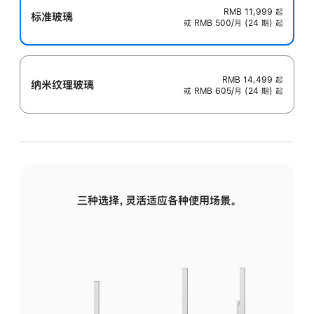
RMB 11,999
起
标准玻璃
或 RMB 500/月 (24 期) 起
RMB 14,499
起
纳米纹理玻璃
或 RMB 605/月 (24 期) 起
三种选择，灵活适应各种使用场景。
标