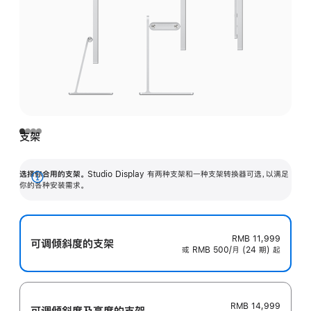
支架
选择你合用的支架。
Studio Display 有两种支架和一种支架转换器可选，以满足
展
你的各种安装需求。
开
RMB 11,999
可调倾斜度的支架
或 RMB 500/月 (24 期) 起
RMB 14,999
可调倾斜度及高‍度的支‍架