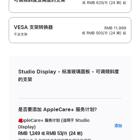
或 RMB 625/月 (24 期) 起
VESA 支架转换器
RMB 11,999
或 RMB 500/月 (24 期) 起
不含支架
Studio Display - 标准玻璃面板 - 可调倾斜度
的支架
是否要添加 AppleCare+ 服务计划？
AppleCare+ 服务计划 (适用于 Studio
AppleC
添加
Display)
服
RMB 1,249
或
RMB 53/月 (24 期)