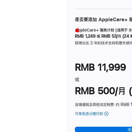
是否要添加 AppleCare+
AppleCare+ 服务计划 (适用于 Stu
RMB 1,249
或
RMB 53/月 (24 
获得长达 3 年的技术支持和意外损
RMB 11,999
或
RMB 500/月 (
含增值税及其他法定税费
：约 RMB 
可享免息分期付款
(Studio
Display
-
添