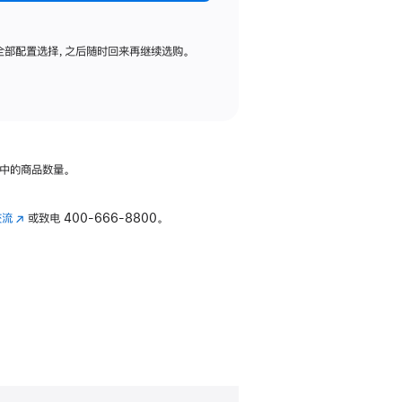
全部配置选择，之后随时回来再继续选购。
中的商品数量。
交流
(在
或致电
400-666-8800。
新
窗
口
中
打
开)