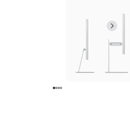
上
下
一
一
张
张
图
图
库
库
图
图
片
片
-
-
支
支
架
架