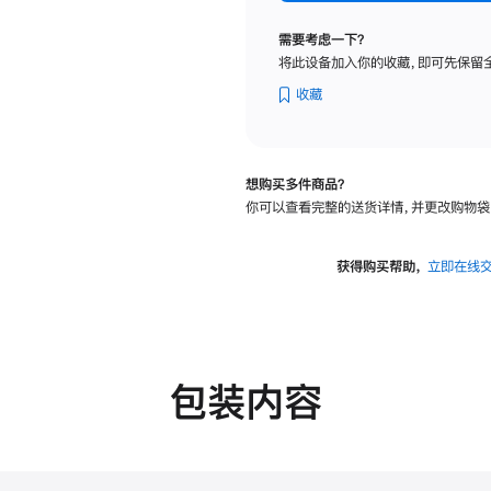
标
准
需要考虑一下？
玻
将此设备加入你的收藏，即可先保留
璃
面
收藏
板
-
可
想购买多件商品？
调
你可以查看完整的送货详情，并更改购物袋
倾
斜
度
获得购买帮助，
立即在线
的
支
架
的
分
包装内容
期
付
款
选
项)