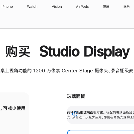
iPhone
Watch
Vision
AirPods
家居
娱乐
购买 Studio Display
桌上视角功能的 1200 万像素 Center Stage 摄像头、录音棚
玻璃面板
，可减少使用
纳米纹理玻璃面板可进一步减少反光，即使在
两种抗反射玻璃面板可选。
标配的玻璃面板经
。
有高亮光源的场所使用，也能保持出色画质。
展
光，从而进一步减少反光，即使在高亮光源的工
开