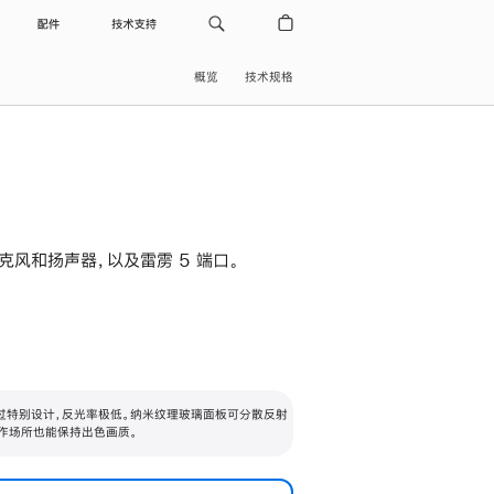
配件
技术支持
概览
技术规格
级麦克风和扬声器，以及雷雳 5 端口。
过特别设计，反光率极低。纳米纹理玻璃面板可分散反射
作场所也能保持出色画质。