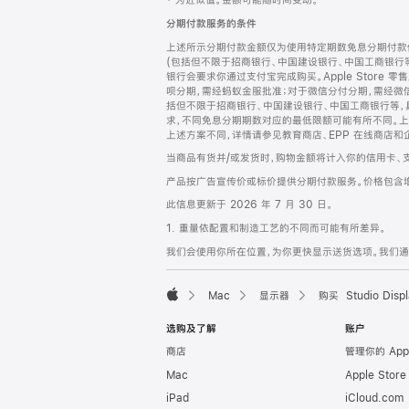
‡ 为近似值。金额可能随时间变动。
注
页
分期付款服务的条件
页
上述所示分期付款金额仅为使用特定期数免息分期付款估
脚
(包括但不限于招商银行、中国建设银行、中国工商银行
银行会要求你通过支付宝完成购买。Apple Store 零
呗分期，需经蚂蚁金服批准；对于微信分付分期，需经微信
括但不限于招商银行、中国建设银行、中国工商银行等，
求，不同免息分期期数对应的最低限额可能有所不同。上述分
上述方案不同，详情请参见教育商店、EPP 在线商店和
当商品有货并/或发货时，购物金额将计入你的信用卡、
产品按广告宣传价或标价提供分期付款服务。价格包含
此信息更新于 2026 年 7 月 30 日。
1. 重量依配置和制造工艺的不同而可能有所差异。
我们会使用你所在位置，为你更快显示送货选项。我们通过你
Mac
显示器
购买 Studio Displ
Apple
选购及了解
账户
商店
管理你的 App
Mac
Apple Stor
iPad
iCloud.com