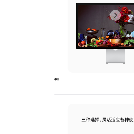
上
下
一
一
张
张
图
图
库
库
图
图
片
片
-
-
玻
玻
璃
璃
三种选择，灵活适应各种使
面
面
板
板