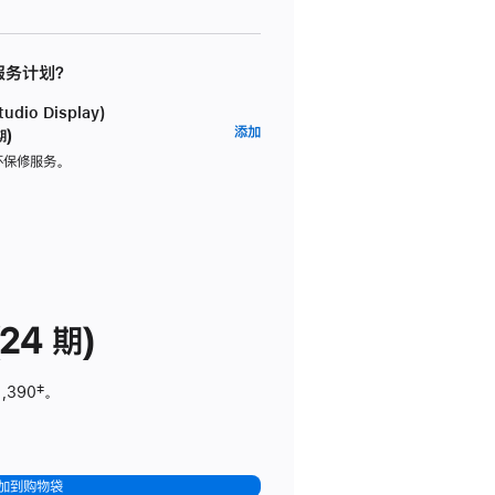
 服务计划？
dio Display)
AppleCare+
添加
期)
服
坏保修服务。
务
计
划
(适
用
于
24 期)
Studio
Display)
1,390
脚
‡。
注
加到购物袋