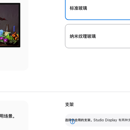
标准玻璃
纳米纹理玻璃
支架
用场景。
标配可调倾斜度的支架，提供 30 度的倾斜度
选
选择你合用的支架。
Studio Display
调节范围。
展