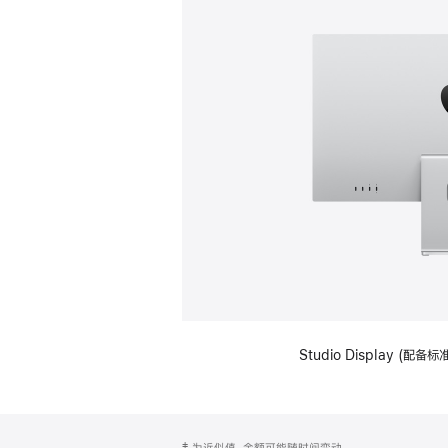
Studio Display (
网
脚