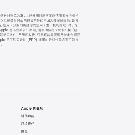
微信分付账单为准。上述分期付款方案由信用卡发卡机构
) 以及微信分付面向符合条件的中国大陆居民提供。部分
家。所有银行信用卡分期均需经你的信用卡发卡机构批准；对于花
ple 将不会被告知原因。请参阅信用卡发卡机构 (包
了解相关条件、费用和收费。订单可能需要满足特定金额要
e 员工购买计划 (EPP) 适用的分期付款方案可能与
。
Apple 价值观
辅助功能
环境责任
隐私