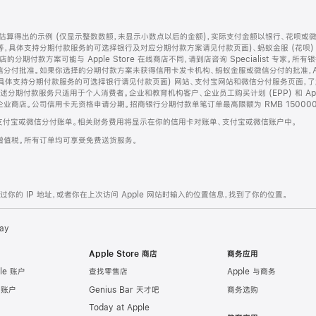
算得出的示例 (仅显示整数数额，未显示小数点以后的金额)，实际支付金额以银行、花呗或
等，具体支持分期付款服务的可选择银行及对应分期付款方案请见付款页面)、蚂蚁金服 (花呗
售店的分期付款方案可能与 Apple Store 在线商店不同，请到店咨询 Specialist 专
分付批准。如果你选择的分期付款方案未获得信用卡发卡机构、蚂蚁金服或微信分付的批准，Ap
具体支持分期付款服务的可选择银行请见付款页面) 网站、支付宝网站和微信分付服务页面，
期付款服务只适用于个人消费者。企业和教育机构客户、企业员工购买计划 (EPP) 和 Appl
企业商店。公司信用卡无资格申请分期。招商银行分期付款单笔订单最高限额为 RMB 150000
支付宝或微信分付账单。相关财务费用将显示在你的信用卡对账单、支付宝或微信账户中。
增值税。所有订单均可享受免费送货服务。
的 IP 地址，或者你在上次访问 Apple 网站时输入的位置信息，找到了你的位置。
ay
Apple Store 商店
商务应用
le 账户
查找零售店
Apple 与商务
e 账户
Genius Bar 天才吧
商务选购
Today at Apple