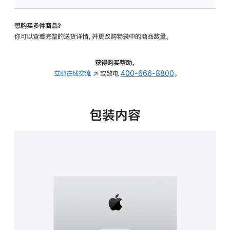
可
调
想购买多件商品？
倾
你可以查看完整的送货详情，并更改购物袋中的商品数量。
斜
度
的
获得购买帮助，
支
立即在线交流
(在
或致电
400-666-8800
。
架
新
的
窗
分
口
包装内容
期
中
付
打
款
开)
选
项)