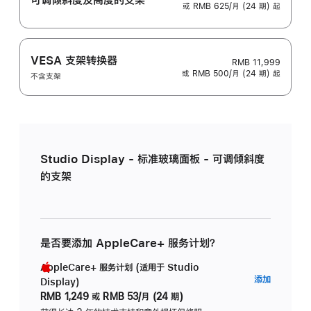
或 RMB 625/月 (24 期) 起
VESA 支架转换器
RMB 11,999
或 RMB 500/月 (24 期) 起
不含支架
Studio Display - 标准玻璃面板 - 可调倾斜度
的支架
是否要添加 AppleCare+ 服务计划？
AppleCare+ 服务计划 (适用于 Studio
AppleC
添加
Display)
服
RMB 1,249
或
RMB 53/月 (24 期)