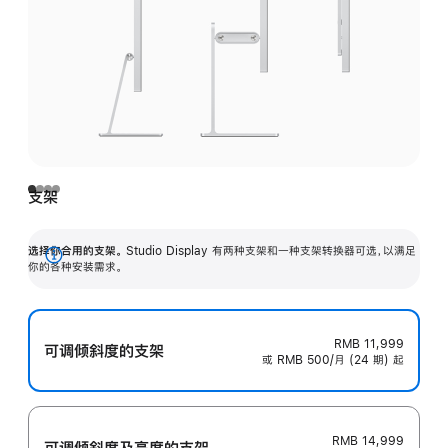
支架
选择你合用的支架。
Studio Display 有两种支架和一种支架转换器可选，以满足
展
你的各种安装需求。
开
RMB 11,999
可调倾斜度的支架
或 RMB 500/月 (24 期) 起
RMB 14,999
可调倾斜度及高‍度的支‍架