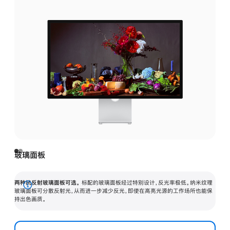
玻璃面板
两种抗反射玻璃面板可选。
标配的玻璃面板经过特别设计，反光率极低。纳米纹理
展
玻璃面板可分散反射光，从而进一步减少反光，即使在高亮光源的工作场所也能保
持出色画质。
开