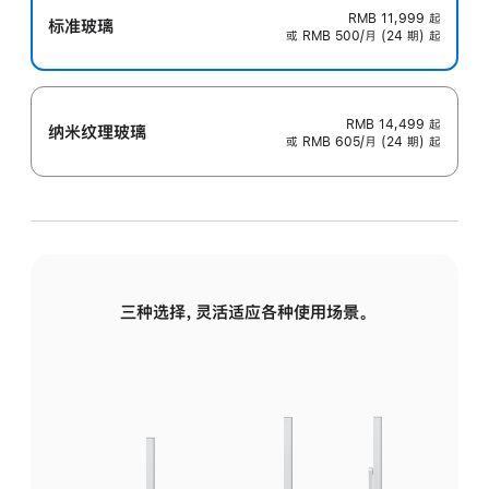
RMB 11,999
起
标准玻璃
或 RMB 500/月 (24 期) 起
RMB 14,499
起
纳米纹理玻璃
或 RMB 605/月 (24 期) 起
三种选择，灵活适应各种使用场景。
标