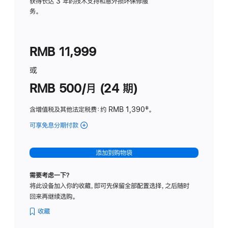
务
获得长达 3 年的技术支持和意外损坏保修服
务。
计
划
(适
RMB 11,999
用
于
或
Studio
RMB 500/月 (24 期)
Display
含增值税及其他法定税费
：约 RMB 1,390
脚
‡。
注
可享免息分期付款
(Studio
Display
-
添加到购物袋
标
准
需要考虑一下？
玻
将此设备加入你的收藏，即可先保留全部配置选择，之后随时
璃
回来再继续选购。
面
板
收藏
-