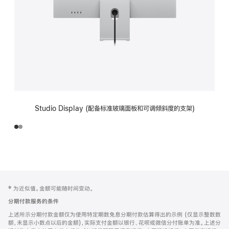
Studio Display (配备标准玻璃面板和可调倾斜度的支架)
网
脚
‡ 为近似值。金额可能随时间变动。
注
页
分期付款服务的条件
页
上述所示分期付款金额仅为使用特定期数免息分期付款估算得出的示例 (仅显示整数数
脚
额，未显示小数点以后的金额)，实际支付金额以银行、花呗或微信分付账单为准。上述分