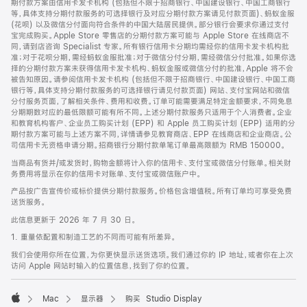
期付款方案由信用卡发卡机构 (包括但不限于招商银行、中国建设银行、中国工商银行
等，具体支持分期付款服务的可选择银行及对应分期付款方案请见付款页面)、蚂蚁金服
(花呗) 以及微信分付面向符合条件的中国大陆居民提供。部分银行会要求你通过支付
宝完成购买。Apple Store 零售店的分期付款方案可能与 Apple Store 在线商店不
同，请到店咨询 Specialist 专家。所有银行信用卡分期均需经你的信用卡发卡机构批
准；对于花呗分期，需经蚂蚁金服批准；对于微信分付分期，需经微信分付批准。如果你选
择的分期付款方案未获得信用卡发卡机构、蚂蚁金服或微信分付的批准，Apple 将不会
被告知原因。请参阅信用卡发卡机构 (包括但不限于招商银行、中国建设银行、中国工商
银行等，具体支持分期付款服务的可选择银行请见付款页面) 网站、支付宝网站和微信
分付服务页面，了解相关条件、费用和收费。订单可能需要满足特定金额要求，不同免息
分期期数对应的最低限额可能有所不同。上述分期付款服务只适用于个人消费者。企业
和教育机构客户、企业员工购买计划 (EPP) 和 Apple 员工购买计划 (EPP) 适用的分
期付款方案可能与上述方案不同，详情请参见教育商店、EPP 在线商店和企业商店。公
司信用卡无资格申请分期。招商银行分期付款单笔订单最高限额为 RMB 150000。
当商品有货并/或发货时，购物金额将计入你的信用卡、支付宝或微信分付账单。相关财
务费用将显示在你的信用卡对账单、支付宝或微信账户中。
产品按广告宣传价或标价提供分期付款服务。价格包含增值税。所有订单均可享受免费
送货服务。
此信息更新于 2026 年 7 月 30 日。
1. 重量依配置和制造工艺的不同而可能有所差异。
我们会使用你所在位置，为你更快显示送货选项。我们通过你的 IP 地址，或者你在上次
访问 Apple 网站时输入的位置信息，找到了你的位置。
Mac
显示器
购买 Studio Display