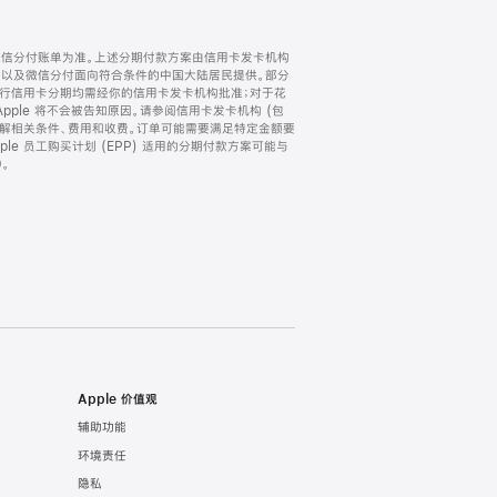
微信分付账单为准。上述分期付款方案由信用卡发卡机构
) 以及微信分付面向符合条件的中国大陆居民提供。部分
家。所有银行信用卡分期均需经你的信用卡发卡机构批准；对于花
ple 将不会被告知原因。请参阅信用卡发卡机构 (包
了解相关条件、费用和收费。订单可能需要满足特定金额要
e 员工购买计划 (EPP) 适用的分期付款方案可能与
。
Apple 价值观
辅助功能
环境责任
隐私