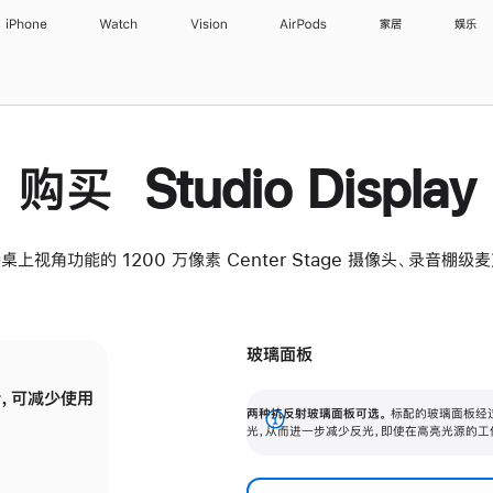
iPhone
Watch
Vision
AirPods
家居
娱乐
购买 Studio Display
桌上视角功能的 1200 万像素 Center Stage 摄像头、录音棚
玻璃面板
，可减少使用
纳米纹理玻璃面板可进一步减少反光，即使在
两种抗反射玻璃面板可选。
标配的玻璃面板经
。
有高亮光源的场所使用，也能保持出色画质。
展
光，从而进一步减少反光，即使在高亮光源的工
开