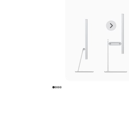
上
下
一
一
张
张
图
图
库
库
图
图
片
片
-
-
支
支
架
架