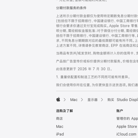
‡ 为近似值。金额可能随时间变动。
注
页
分期付款服务的条件
页
上述所示分期付款金额仅为使用特定期数免息分期付款估
脚
(包括但不限于招商银行、中国建设银行、中国工商银行
银行会要求你通过支付宝完成购买。Apple Store 零
呗分期，需经蚂蚁金服批准；对于微信分付分期，需经微信
括但不限于招商银行、中国建设银行、中国工商银行等，
求，不同免息分期期数对应的最低限额可能有所不同。上述分
上述方案不同，详情请参见教育商店、EPP 在线商店和
当商品有货并/或发货时，购物金额将计入你的信用卡、
产品按广告宣传价或标价提供分期付款服务。价格包含
此信息更新于 2026 年 7 月 30 日。
1. 重量依配置和制造工艺的不同而可能有所差异。
我们会使用你所在位置，为你更快显示送货选项。我们通过你
Mac
显示器
购买 Studio Displ
Apple
选购及了解
账户
商店
管理你的 App
Mac
Apple Stor
iPad
iCloud.com