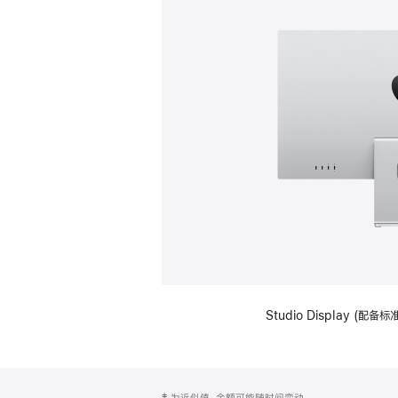
Studio Display (
网
脚