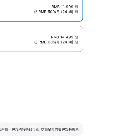
RMB 11,999
起
或 RMB 500/月 (24 期) 起
RMB 14,499
起
或 RMB 605/月 (24 期) 起
配可调倾斜度及高度的支架，额外增加 105
VESA 支架转换器
 有两种支架和一种支架转换器可选，以满足你的各种安装需求。
毫米的高度调节范围。
容的支架 (未随附)