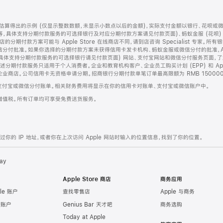
算得出的示例 (仅显示整数数额，未显示小数点以后的金额)，实际支付金额以银行、花呗或
等，具体支持分期付款服务的可选择银行及对应分期付款方案请见付款页面)、蚂蚁金服 (花呗
售店的分期付款方案可能与 Apple Store 在线商店不同，请到店咨询 Specialist 专
分付批准。如果你选择的分期付款方案未获得信用卡发卡机构、蚂蚁金服或微信分付的批准，Ap
具体支持分期付款服务的可选择银行请见付款页面) 网站、支付宝网站和微信分付服务页面，
期付款服务只适用于个人消费者。企业和教育机构客户、企业员工购买计划 (EPP) 和 Appl
企业商店。公司信用卡无资格申请分期。招商银行分期付款单笔订单最高限额为 RMB 150000
支付宝或微信分付账单。相关财务费用将显示在你的信用卡对账单、支付宝或微信账户中。
增值税。所有订单均可享受免费送货服务。
的 IP 地址，或者你在上次访问 Apple 网站时输入的位置信息，找到了你的位置。
ay
Apple Store 商店
商务应用
le 账户
查找零售店
Apple 与商务
e 账户
Genius Bar 天才吧
商务选购
Today at Apple