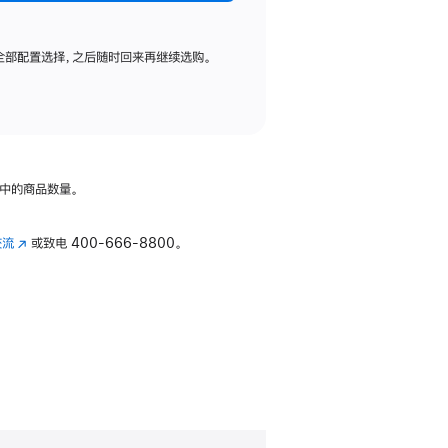
全部配置选择，之后随时回来再继续选购。
中的商品数量。
交流
(在
或致电
400-666-8800。
新
窗
口
中
打
开)