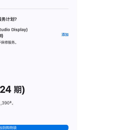
 服务计划？
dio Display)
AppleCare+
添加
期)
服
坏保修服务。
务
计
划
(适
用
于
24 期)
Studio
Display)
1,390
脚
‡。
注
加到购物袋