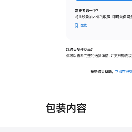
标
准
需要考虑一下？
玻
将此设备加入你的收藏，即可先保留
璃
面
收藏
板
-
可
想购买多件商品？
调
你可以查看完整的送货详情，并更改购物袋
倾
斜
度
获得购买帮助，
立即在线
的
支
架
的
分
包装内容
期
付
款
选
项)