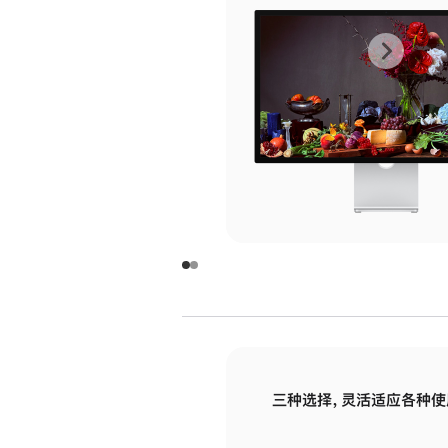
上
下
一
一
张
张
图
图
库
库
图
图
片
片
-
-
玻
玻
璃
璃
三种选择，灵活适应各种使
面
面
板
板