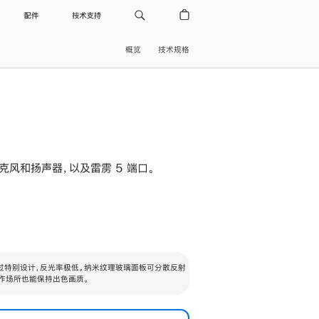
配件
技术支持
概览
技术规格
级麦克风和扬声器，以及雷雳 5 端口。
过特别设计，反光率极低。纳米纹理玻璃面板可分散反射
作场所也能保持出色画质。