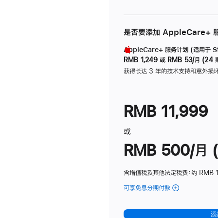
是否要添加 AppleCare+
AppleCare+ 服务计划 (适用于 Stu
RMB 1,249
或
RMB 53/月 (24 
获得长达 3 年的技术支持和意外损
RMB 11,999
或
RMB 500/月 (
含增值税及其他法定税费
：约 RMB 
可享免息分期付款
(Studio
Display
-
添