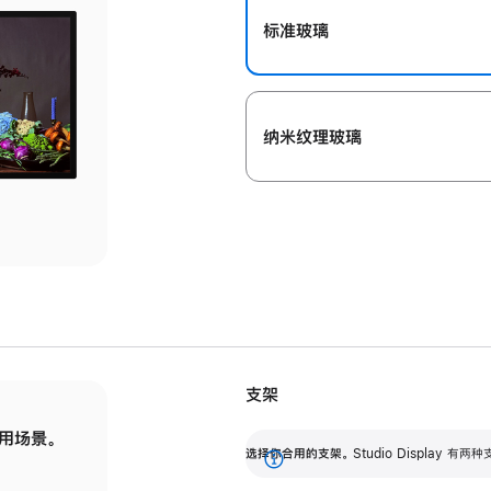
标准玻璃
纳米纹理玻璃
支架
用场景。
标配可调倾斜度的支架，提供 30 度的倾斜度
选
选择你合用的支架。
Studio Display
调节范围。
展