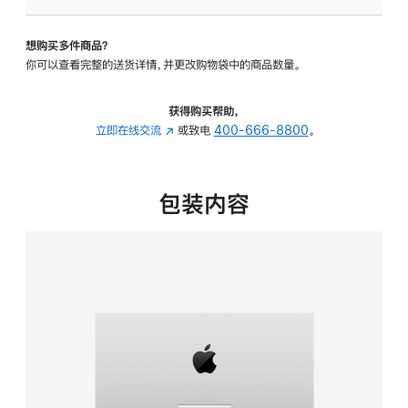
可
调
想购买多件商品？
倾
你可以查看完整的送货详情，并更改购物袋中的商品数量。
斜
度
的
获得购买帮助，
支
立即在线交流
(在
或致电
400-666-8800
。
架
新
的
窗
分
口
包装内容
期
中
付
打
款
开)
选
项)