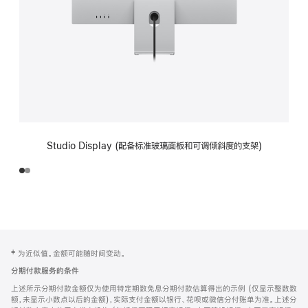
Studio Display (配备标准玻璃面板和可调倾斜度的支架)
网
脚
‡ 为近似值。金额可能随时间变动。
注
页
分期付款服务的条件
页
上述所示分期付款金额仅为使用特定期数免息分期付款估算得出的示例 (仅显示整数数
脚
额，未显示小数点以后的金额)，实际支付金额以银行、花呗或微信分付账单为准。上述分