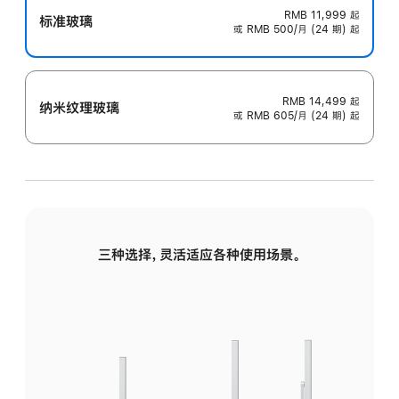
RMB 11,999
起
标准玻璃
或 RMB 500/月 (24 期) 起
RMB 14,499
起
纳米纹理玻璃
或 RMB 605/月 (24 期) 起
三种选择，灵活适应各种使用场景。
标