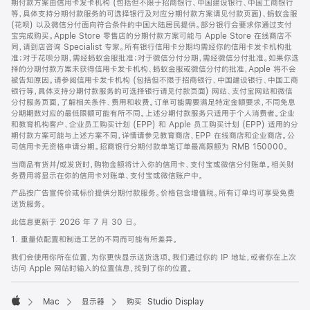
期付款方案由信用卡发卡机构 (包括但不限于招商银行、中国建设银行、中国工商银行
等，具体支持分期付款服务的可选择银行及对应分期付款方案请见付款页面)、蚂蚁金服
(花呗) 以及微信分付面向符合条件的中国大陆居民提供。部分银行会要求你通过支付
宝完成购买。Apple Store 零售店的分期付款方案可能与 Apple Store 在线商店不
同，请到店咨询 Specialist 专家。所有银行信用卡分期均需经你的信用卡发卡机构批
准；对于花呗分期，需经蚂蚁金服批准；对于微信分付分期，需经微信分付批准。如果你选
择的分期付款方案未获得信用卡发卡机构、蚂蚁金服或微信分付的批准，Apple 将不会
被告知原因。请参阅信用卡发卡机构 (包括但不限于招商银行、中国建设银行、中国工商
银行等，具体支持分期付款服务的可选择银行请见付款页面) 网站、支付宝网站和微信
分付服务页面，了解相关条件、费用和收费。订单可能需要满足特定金额要求，不同免息
分期期数对应的最低限额可能有所不同。上述分期付款服务只适用于个人消费者。企业
和教育机构客户、企业员工购买计划 (EPP) 和 Apple 员工购买计划 (EPP) 适用的分
期付款方案可能与上述方案不同，详情请参见教育商店、EPP 在线商店和企业商店。公
司信用卡无资格申请分期。招商银行分期付款单笔订单最高限额为 RMB 150000。
当商品有货并/或发货时，购物金额将计入你的信用卡、支付宝或微信分付账单。相关财
务费用将显示在你的信用卡对账单、支付宝或微信账户中。
产品按广告宣传价或标价提供分期付款服务。价格包含增值税。所有订单均可享受免费
送货服务。
此信息更新于 2026 年 7 月 30 日。
1. 重量依配置和制造工艺的不同而可能有所差异。
我们会使用你所在位置，为你更快显示送货选项。我们通过你的 IP 地址，或者你在上次
访问 Apple 网站时输入的位置信息，找到了你的位置。
Mac
显示器
购买 Studio Display