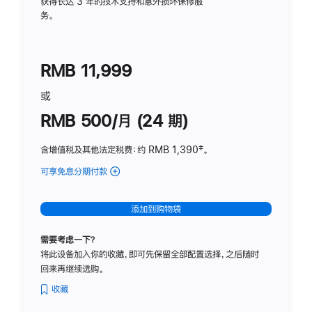
务
获得长达 3 年的技术支持和意外损坏保修服
务。
计
划
(适
RMB 11,999
用
于
或
Studio
RMB 500/月 (24 期)
Display
含增值税及其他法定税费
：约 RMB 1,390
脚
‡。
注
可享免息分期付款
(Studio
Display
-
添加到购物袋
标
准
需要考虑一下？
玻
将此设备加入你的收藏，即可先保留全部配置选择，之后随时
璃
回来再继续选购。
面
板
收藏
-