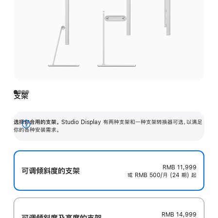
支架
选择你合用的支架。
Studio Display 有两种支架和一种支架转换器可选，以满足
展
你的各种安装需求。
开
RMB 11,999
可调倾斜度的支架
或 RMB 500/月 (24 期) 起
RMB 14,999
可调倾斜度及高‍度的支‍架