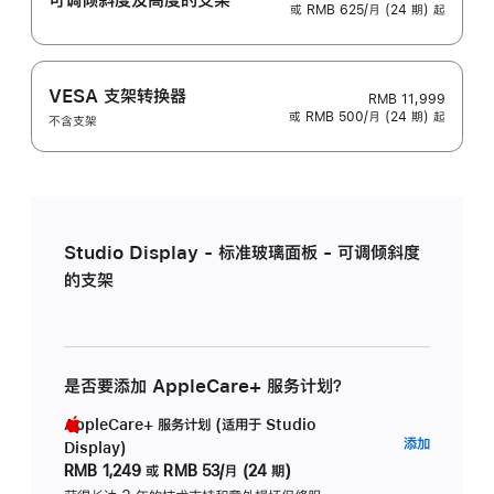
或 RMB 625/月 (24 期) 起
VESA 支架转换器
RMB 11,999
或 RMB 500/月 (24 期) 起
不含支架
Studio Display - 标准玻璃面板 - 可调倾斜度
的支架
是否要添加 AppleCare+ 服务计划？
AppleCare+ 服务计划 (适用于 Studio
AppleC
添加
Display)
服
RMB 1,249
或
RMB 53/月 (24 期)