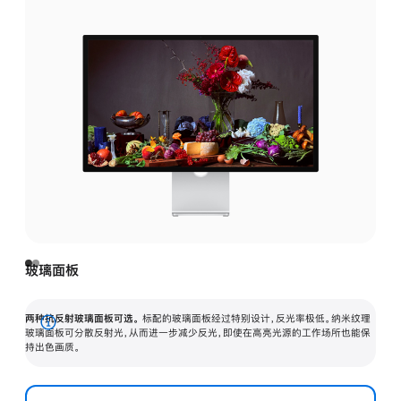
玻璃面板
两种抗反射玻璃面板可选。
标配的玻璃面板经过特别设计，反光率极低。纳米纹理
展
玻璃面板可分散反射光，从而进一步减少反光，即使在高亮光源的工作场所也能保
持出色画质。
开