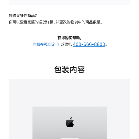
可
调
想购买多件商品？
倾
你可以查看完整的送货详情，并更改购物袋中的商品数量。
斜
度
的
获得购买帮助，
支
立即在线交流
(在
或致电
400-666-8800
。
架
新
的
窗
分
口
包装内容
期
中
付
打
款
开)
选
项)