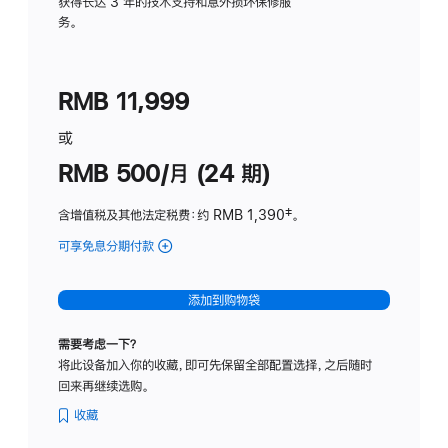
务
获得长达 3 年的技术支持和意外损坏保修服
务。
计
划
(适
RMB 11,999
用
于
或
Studio
RMB 500/月 (24 期)
Display
含增值税及其他法定税费
：约 RMB 1,390
脚
‡。
注
可享免息分期付款
(Studio
Display
-
添加到购物袋
标
准
需要考虑一下？
玻
将此设备加入你的收藏，即可先保留全部配置选择，之后随时
璃
回来再继续选购。
面
板
收藏
-