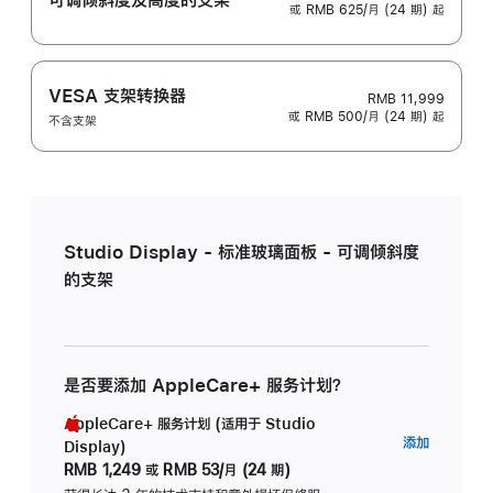
或 RMB 625/月 (24 期) 起
VESA 支架转换器
RMB 11,999
或 RMB 500/月 (24 期) 起
不含支架
Studio Display - 标准玻璃面板 - 可调倾斜度
的支架
是否要添加 AppleCare+ 服务计划？
AppleCare+ 服务计划 (适用于 Studio
AppleC
添加
Display)
服
RMB 1,249
或
RMB 53/月 (24 期)