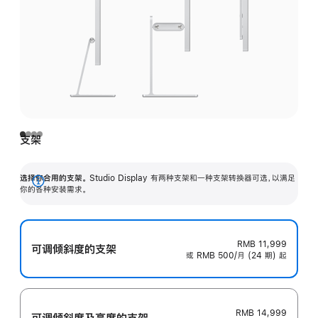
支架
选择你合用的支架。
Studio Display 有两种支架和一种支架转换器可选，以满足
展
你的各种安装需求。
开
RMB 11,999
可调倾斜度的支架
或 RMB 500/月 (24 期) 起
RMB 14,999
可调倾斜度及高‍度的支‍架