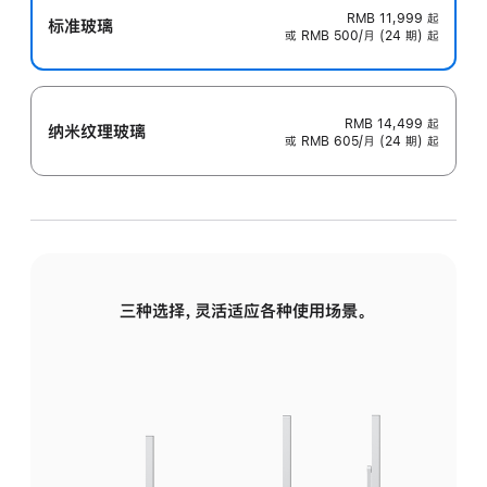
RMB 11,999
起
标准玻璃
或 RMB 500/月 (24 期) 起
RMB 14,499
起
纳米纹理玻璃
或 RMB 605/月 (24 期) 起
三种选择，灵活适应各种使用场景。
标