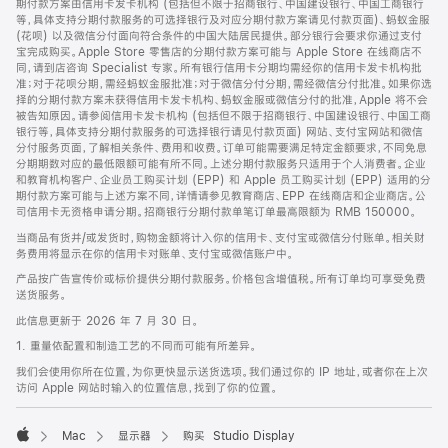
期付款方案由信用卡发卡机构 (包括但不限于招商银行、中国建设银行、中国工商银行
等，具体支持分期付款服务的可选择银行及对应分期付款方案请见付款页面)、蚂蚁金服
(花呗) 以及微信分付面向符合条件的中国大陆居民提供。部分银行会要求你通过支付
宝完成购买。Apple Store 零售店的分期付款方案可能与 Apple Store 在线商店不
同，请到店咨询 Specialist 专家。所有银行信用卡分期均需经你的信用卡发卡机构批
准；对于花呗分期，需经蚂蚁金服批准；对于微信分付分期，需经微信分付批准。如果你选
择的分期付款方案未获得信用卡发卡机构、蚂蚁金服或微信分付的批准，Apple 将不会
被告知原因。请参阅信用卡发卡机构 (包括但不限于招商银行、中国建设银行、中国工商
银行等，具体支持分期付款服务的可选择银行请见付款页面) 网站、支付宝网站和微信
分付服务页面，了解相关条件、费用和收费。订单可能需要满足特定金额要求，不同免息
分期期数对应的最低限额可能有所不同。上述分期付款服务只适用于个人消费者。企业
和教育机构客户、企业员工购买计划 (EPP) 和 Apple 员工购买计划 (EPP) 适用的分
期付款方案可能与上述方案不同，详情请参见教育商店、EPP 在线商店和企业商店。公
司信用卡无资格申请分期。招商银行分期付款单笔订单最高限额为 RMB 150000。
当商品有货并/或发货时，购物金额将计入你的信用卡、支付宝或微信分付账单。相关财
务费用将显示在你的信用卡对账单、支付宝或微信账户中。
产品按广告宣传价或标价提供分期付款服务。价格包含增值税。所有订单均可享受免费
送货服务。
此信息更新于 2026 年 7 月 30 日。
1. 重量依配置和制造工艺的不同而可能有所差异。
我们会使用你所在位置，为你更快显示送货选项。我们通过你的 IP 地址，或者你在上次
访问 Apple 网站时输入的位置信息，找到了你的位置。
Mac
显示器
购买 Studio Display