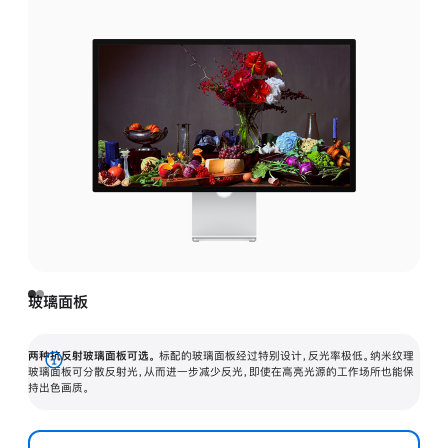
玻璃面板
两种抗反射玻璃面板可选。
标配的玻璃面板经过特别设计，反光率极低。纳米纹理
展
玻璃面板可分散反射光，从而进一步减少反光，即使在高亮光源的工作场所也能保
持出色画质。
开