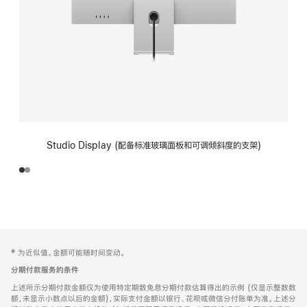
Studio Display (配备标准玻璃面板和可调倾斜度的支架)
网
脚
‡ 为近似值。金额可能随时间变动。
注
页
分期付款服务的条件
页
上述所示分期付款金额仅为使用特定期数免息分期付款估算得出的示例 (仅显示整数数
脚
额，未显示小数点以后的金额)，实际支付金额以银行、花呗或微信分付账单为准。上述分