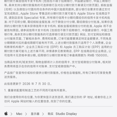
期付款方案由信用卡发卡机构 (包括但不限于招商银行、中国建设银行、中国工商银行
等，具体支持分期付款服务的可选择银行及对应分期付款方案请见付款页面)、蚂蚁金服
(花呗) 以及微信分付面向符合条件的中国大陆居民提供。部分银行会要求你通过支付
宝完成购买。Apple Store 零售店的分期付款方案可能与 Apple Store 在线商店不
同，请到店咨询 Specialist 专家。所有银行信用卡分期均需经你的信用卡发卡机构批
准；对于花呗分期，需经蚂蚁金服批准；对于微信分付分期，需经微信分付批准。如果你选
择的分期付款方案未获得信用卡发卡机构、蚂蚁金服或微信分付的批准，Apple 将不会
被告知原因。请参阅信用卡发卡机构 (包括但不限于招商银行、中国建设银行、中国工商
银行等，具体支持分期付款服务的可选择银行请见付款页面) 网站、支付宝网站和微信
分付服务页面，了解相关条件、费用和收费。订单可能需要满足特定金额要求，不同免息
分期期数对应的最低限额可能有所不同。上述分期付款服务只适用于个人消费者。企业
和教育机构客户、企业员工购买计划 (EPP) 和 Apple 员工购买计划 (EPP) 适用的分
期付款方案可能与上述方案不同，详情请参见教育商店、EPP 在线商店和企业商店。公
司信用卡无资格申请分期。招商银行分期付款单笔订单最高限额为 RMB 150000。
当商品有货并/或发货时，购物金额将计入你的信用卡、支付宝或微信分付账单。相关财
务费用将显示在你的信用卡对账单、支付宝或微信账户中。
产品按广告宣传价或标价提供分期付款服务。价格包含增值税。所有订单均可享受免费
送货服务。
此信息更新于 2026 年 7 月 30 日。
1. 重量依配置和制造工艺的不同而可能有所差异。
我们会使用你所在位置，为你更快显示送货选项。我们通过你的 IP 地址，或者你在上次
访问 Apple 网站时输入的位置信息，找到了你的位置。
Mac
显示器
购买 Studio Display