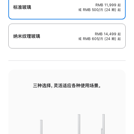
RMB 11,999
起
标准玻璃
或 RMB 500/月 (24 期) 起
RMB 14,499
起
纳米纹理玻璃
或 RMB 605/月 (24 期) 起
三种选择，灵活适应各种使用场景。
标