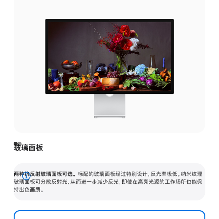
玻璃面板
两种抗反射玻璃面板可选。
标配的玻璃面板经过特别设计，反光率极低。纳米纹理
展
玻璃面板可分散反射光，从而进一步减少反光，即使在高亮光源的工作场所也能保
持出色画质。
开