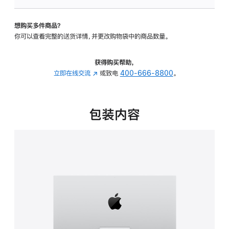
可
调
想购买多件商品？
倾
你可以查看完整的送货详情，并更改购物袋中的商品数量。
斜
度
的
获得购买帮助，
支
立即在线交流
(在
或致电
400-666-8800
。
架
新
的
窗
分
口
包装内容
期
中
付
打
款
开)
选
项)