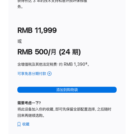
务
获得长达 3 年的技术支持和意外损坏保修服
务。
计
划
(适
RMB 11,999
用
于
或
Studio
RMB 500/月 (24 期)
Display
含增值税及其他法定税费
：约 RMB 1,390
脚
‡。
注
可享免息分期付款
(Studio
Display
-
添加到购物袋
标
准
需要考虑一下？
玻
将此设备加入你的收藏，即可先保留全部配置选择，之后随时
璃
回来再继续选购。
面
板
收藏
-