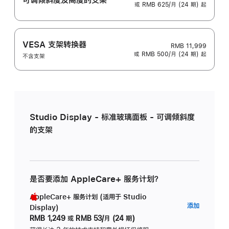
或 RMB 625/月 (24 期) 起
VESA 支架转换器
RMB 11,999
或 RMB 500/月 (24 期) 起
不含支架
Studio Display - 标准玻璃面板 - 可调倾斜度
的支架
是否要添加 AppleCare+ 服务计划？
AppleCare+ 服务计划 (适用于 Studio
AppleC
添加
Display)
服
RMB 1,249
或
RMB 53/月 (24 期)