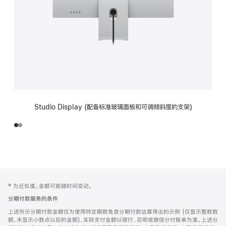
Studio Display (配备标准玻璃面板和可调倾斜度的支架)
网
脚
‡ 为近似值。金额可能随时间变动。
注
页
分期付款服务的条件
页
上述所示分期付款金额仅为使用特定期数免息分期付款估算得出的示例 (仅显示整数数
脚
额，未显示小数点以后的金额)，实际支付金额以银行、花呗或微信分付账单为准。上述分