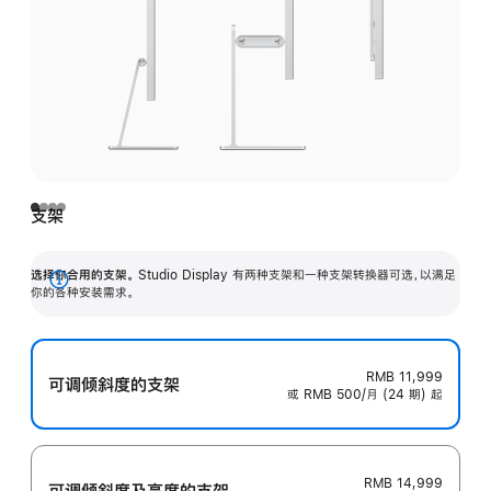
支架
选择你合用的支架。
Studio Display 有两种支架和一种支架转换器可选，以满足
展
你的各种安装需求。
开
RMB 11,999
可调倾斜度的支架
或 RMB 500/月 (24 期) 起
RMB 14,999
可调倾斜度及高‍度的支‍架