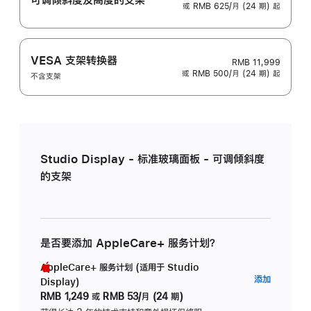
或 RMB 625/月 (24 期) 起
VESA 支架转换器
RMB 11,999
或 RMB 500/月 (24 期) 起
不含支架
Studio Display - 标准玻璃面板 - 可调倾斜度
的支架
是否要添加 AppleCare+ 服务计划？
AppleCare+ 服务计划 (适用于 Studio
AppleC
添加
Display)
服
RMB 1,249
或
RMB 53/月 (24 期)