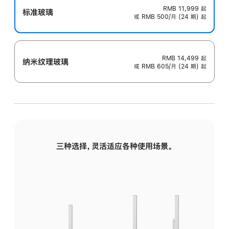
RMB 11,999
起
标准玻璃
或 RMB 500/月 (24 期) 起
RMB 14,499
起
纳米纹理玻璃
或 RMB 605/月 (24 期) 起
三种选择，灵活适应各种使用场景。
标