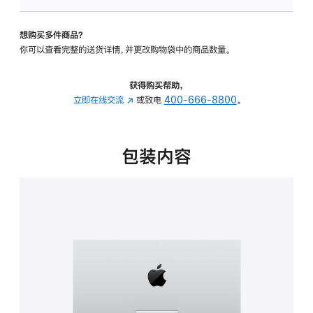
可
调
想购买多件商品？
倾
你可以查看完整的送货详情，并更改购物袋中的商品数量。
斜
度
的
获得购买帮助，
支
立即在线交流
(在
或致电
400-666-8800
。
架
新
的
窗
分
口
包装内容
期
中
付
打
款
开)
选
项)