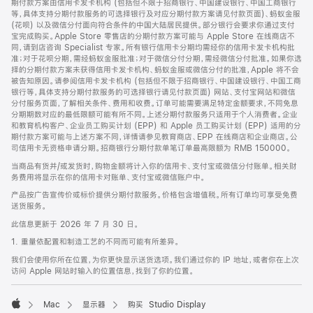
期付款方案由信用卡发卡机构 (包括但不限于招商银行、中国建设银行、中国工商银行
等，具体支持分期付款服务的可选择银行及对应分期付款方案请见付款页面)、蚂蚁金服
(花呗) 以及微信分付面向符合条件的中国大陆居民提供。部分银行会要求你通过支付
宝完成购买。Apple Store 零售店的分期付款方案可能与 Apple Store 在线商店不
同，请到店咨询 Specialist 专家。所有银行信用卡分期均需经你的信用卡发卡机构批
准；对于花呗分期，需经蚂蚁金服批准；对于微信分付分期，需经微信分付批准。如果你选
择的分期付款方案未获得信用卡发卡机构、蚂蚁金服或微信分付的批准，Apple 将不会
被告知原因。请参阅信用卡发卡机构 (包括但不限于招商银行、中国建设银行、中国工商
银行等，具体支持分期付款服务的可选择银行请见付款页面) 网站、支付宝网站和微信
分付服务页面，了解相关条件、费用和收费。订单可能需要满足特定金额要求，不同免息
分期期数对应的最低限额可能有所不同。上述分期付款服务只适用于个人消费者。企业
和教育机构客户、企业员工购买计划 (EPP) 和 Apple 员工购买计划 (EPP) 适用的分
期付款方案可能与上述方案不同，详情请参见教育商店、EPP 在线商店和企业商店。公
司信用卡无资格申请分期。招商银行分期付款单笔订单最高限额为 RMB 150000。
当商品有货并/或发货时，购物金额将计入你的信用卡、支付宝或微信分付账单。相关财
务费用将显示在你的信用卡对账单、支付宝或微信账户中。
产品按广告宣传价或标价提供分期付款服务。价格包含增值税。所有订单均可享受免费
送货服务。
此信息更新于 2026 年 7 月 30 日。
1. 重量依配置和制造工艺的不同而可能有所差异。
我们会使用你所在位置，为你更快显示送货选项。我们通过你的 IP 地址，或者你在上次
访问 Apple 网站时输入的位置信息，找到了你的位置。
Mac
显示器
购买 Studio Display