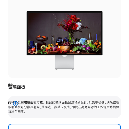
玻璃面板
两种抗反射玻璃面板可选。
标配的玻璃面板经过特别设计，反光率极低。纳米纹理
展
玻璃面板可分散反射光，从而进一步减少反光，即使在高亮光源的工作场所也能保
持出色画质。
开