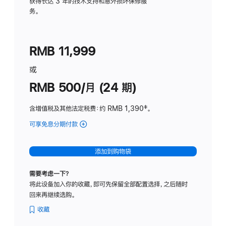
务
获得长达 3 年的技术支持和意外损坏保修服
务。
计
划
(适
RMB 11,999
用
于
或
Studio
RMB 500/月 (24 期)
Display
含增值税及其他法定税费
：约 RMB 1,390
脚
‡。
注
可享免息分期付款
(Studio
Display
-
添加到购物袋
标
准
需要考虑一下？
玻
将此设备加入你的收藏，即可先保留全部配置选择，之后随时
璃
回来再继续选购。
面
板
收藏
-