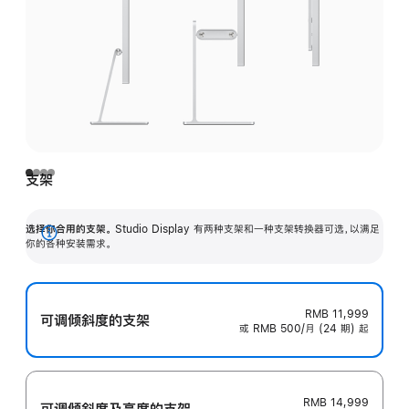
支架
选择你合用的支架。
Studio Display 有两种支架和一种支架转换器可选，以满足
展
你的各种安装需求。
开
RMB 11,999
可调倾斜度的支架
或 RMB 500/月 (24 期) 起
RMB 14,999
可调倾斜度及高‍度的支‍架