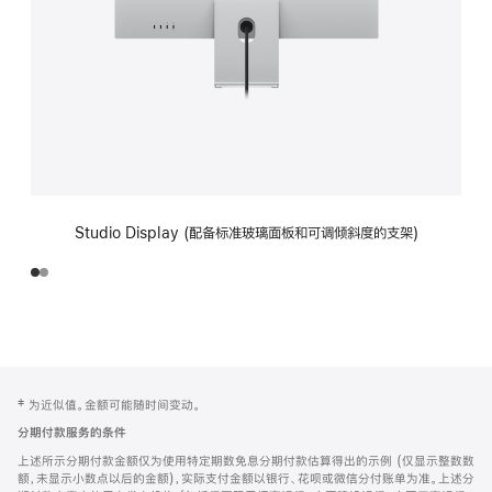
Studio Display (配备标准玻璃面板和可调倾斜度的支架)
网
脚
‡ 为近似值。金额可能随时间变动。
注
页
分期付款服务的条件
页
上述所示分期付款金额仅为使用特定期数免息分期付款估算得出的示例 (仅显示整数数
脚
额，未显示小数点以后的金额)，实际支付金额以银行、花呗或微信分付账单为准。上述分