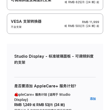
或 RMB 625/月 (24 期) 起
VESA 支架转换器
RMB 11,999
或 RMB 500/月 (24 期) 起
不含支架
Studio Display - 标准玻璃面板 - 可调倾斜度
的支架
是否要添加 AppleCare+ 服务计划？
AppleCare+ 服务计划 (适用于 Studio
AppleC
添加
Display)
服
RMB 1,249
或
RMB 53/月 (24 期)