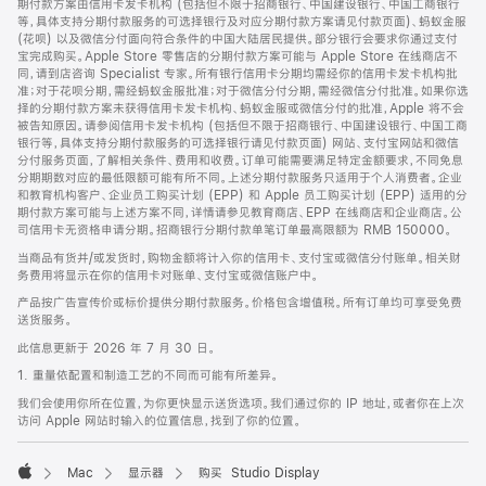
期付款方案由信用卡发卡机构 (包括但不限于招商银行、中国建设银行、中国工商银行
等，具体支持分期付款服务的可选择银行及对应分期付款方案请见付款页面)、蚂蚁金服
(花呗) 以及微信分付面向符合条件的中国大陆居民提供。部分银行会要求你通过支付
宝完成购买。Apple Store 零售店的分期付款方案可能与 Apple Store 在线商店不
同，请到店咨询 Specialist 专家。所有银行信用卡分期均需经你的信用卡发卡机构批
准；对于花呗分期，需经蚂蚁金服批准；对于微信分付分期，需经微信分付批准。如果你选
择的分期付款方案未获得信用卡发卡机构、蚂蚁金服或微信分付的批准，Apple 将不会
被告知原因。请参阅信用卡发卡机构 (包括但不限于招商银行、中国建设银行、中国工商
银行等，具体支持分期付款服务的可选择银行请见付款页面) 网站、支付宝网站和微信
分付服务页面，了解相关条件、费用和收费。订单可能需要满足特定金额要求，不同免息
分期期数对应的最低限额可能有所不同。上述分期付款服务只适用于个人消费者。企业
和教育机构客户、企业员工购买计划 (EPP) 和 Apple 员工购买计划 (EPP) 适用的分
期付款方案可能与上述方案不同，详情请参见教育商店、EPP 在线商店和企业商店。公
司信用卡无资格申请分期。招商银行分期付款单笔订单最高限额为 RMB 150000。
当商品有货并/或发货时，购物金额将计入你的信用卡、支付宝或微信分付账单。相关财
务费用将显示在你的信用卡对账单、支付宝或微信账户中。
产品按广告宣传价或标价提供分期付款服务。价格包含增值税。所有订单均可享受免费
送货服务。
此信息更新于 2026 年 7 月 30 日。
1. 重量依配置和制造工艺的不同而可能有所差异。
我们会使用你所在位置，为你更快显示送货选项。我们通过你的 IP 地址，或者你在上次
访问 Apple 网站时输入的位置信息，找到了你的位置。
Mac
显示器
购买 Studio Display