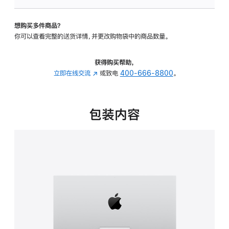
可
调
想购买多件商品？
倾
你可以查看完整的送货详情，并更改购物袋中的商品数量。
斜
度
的
获得购买帮助，
支
立即在线交流
(在
或致电
400-666-8800
。
架
新
的
窗
分
口
包装内容
期
中
付
打
款
开)
选
项)