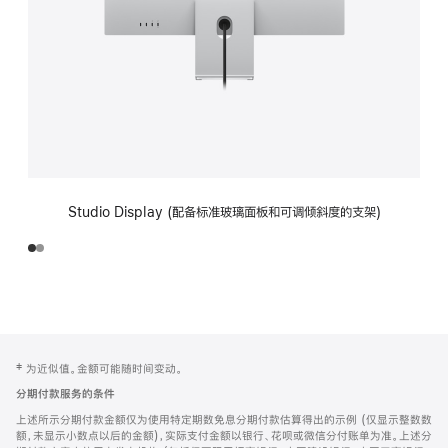
Studio Display (配备标准玻璃面板和可调倾斜度的支架)
网
脚
‡ 为近似值。金额可能随时间变动。
注
页
分期付款服务的条件
页
上述所示分期付款金额仅为使用特定期数免息分期付款估算得出的示例 (仅显示整数数
脚
额，未显示小数点以后的金额)，实际支付金额以银行、花呗或微信分付账单为准。上述分