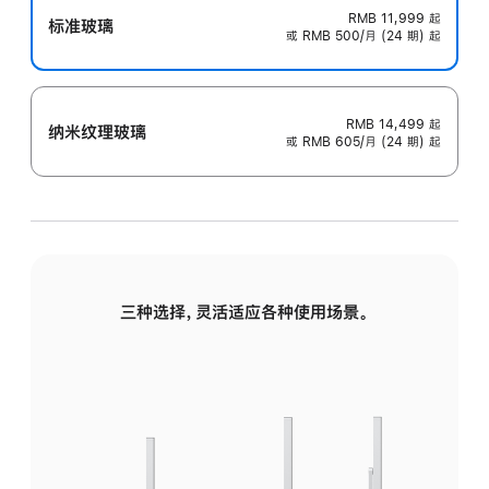
RMB 11,999
起
标准玻璃
或 RMB 500/月 (24 期) 起
RMB 14,499
起
纳米纹理玻璃
或 RMB 605/月 (24 期) 起
三种选择，灵活适应各种使用场景。
标