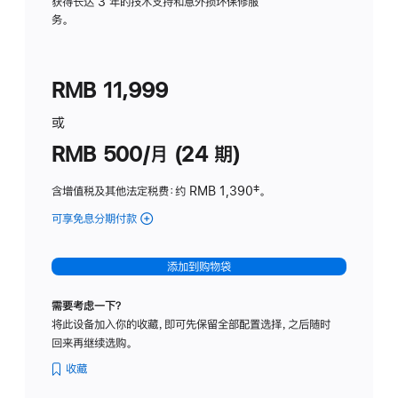
务
获得长达 3 年的技术支持和意外损坏保修服
务。
计
划
(适
RMB 11,999
用
于
或
Studio
RMB 500/月 (24 期)
Display
含增值税及其他法定税费
：约 RMB 1,390
脚
‡。
注
可享免息分期付款
(Studio
Display
-
添加到购物袋
标
准
需要考虑一下？
玻
将此设备加入你的收藏，即可先保留全部配置选择，之后随时
璃
回来再继续选购。
面
板
收藏
-