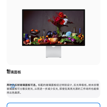
玻璃面板
两种抗反射玻璃面板可选。
标配的玻璃面板经过特别设计，反光率极低。纳米纹理
展
玻璃面板可分散反射光，从而进一步减少反光，即使在高亮光源的工作场所也能保
持出色画质。
开