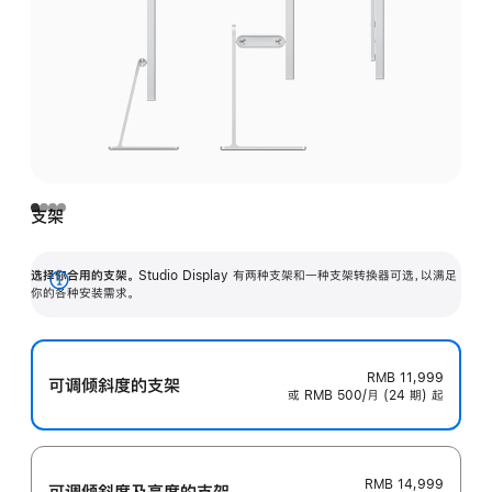
支架
选择你合用的支架。
Studio Display 有两种支架和一种支架转换器可选，以满足
展
你的各种安装需求。
开
RMB 11,999
可调倾斜度的支架
或 RMB 500/月 (24 期) 起
RMB 14,999
可调倾斜度及高‍度的支‍架