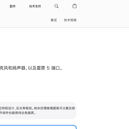
配件
技术支持
概览
技术规格
级麦克风和扬声器，以及雷雳 5 端口。
过特别设计，反光率极低。纳米纹理玻璃面板可分散反射
作场所也能保持出色画质。