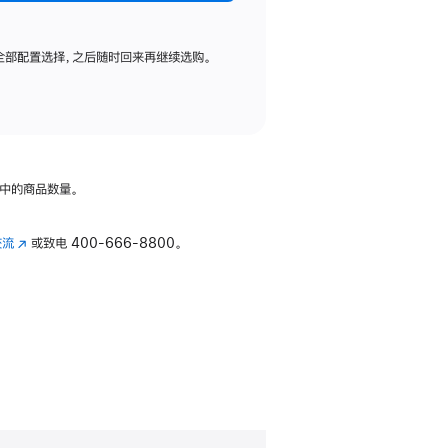
全部配置选择，之后随时回来再继续选购。
中的商品数量。
交流
(在
或致电
400-666-8800。
新
窗
口
中
打
开)