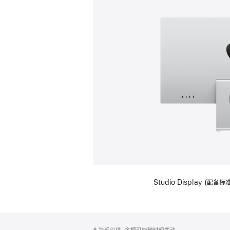
Studio Display (
网
脚