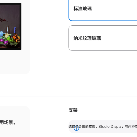
标准玻璃
纳米纹理玻璃
支架
用场景。
标配可调倾斜度的支架，提供 30 度的倾斜度
选
选择你合用的支架。
Studio Display
调节范围。
展