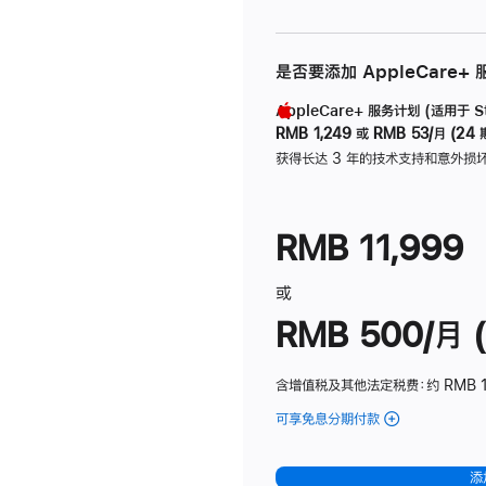
是否要添加 AppleCare+
AppleCare+ 服务计划 (适用于 Stu
RMB 1,249
或
RMB 53/月 (24 
获得长达 3 年的技术支持和意外损
RMB 11,999
或
RMB 500/月 (
含增值税及其他法定税费
：约 RMB 
可享免息分期付款
(Studio
Display
-
添