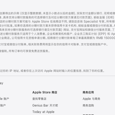
算得出的示例 (仅显示整数数额，未显示小数点以后的金额)，实际支付金额以银行、花呗或
等，具体支持分期付款服务的可选择银行及对应分期付款方案请见付款页面)、蚂蚁金服 (花呗
售店的分期付款方案可能与 Apple Store 在线商店不同，请到店咨询 Specialist 专
分付批准。如果你选择的分期付款方案未获得信用卡发卡机构、蚂蚁金服或微信分付的批准，Ap
具体支持分期付款服务的可选择银行请见付款页面) 网站、支付宝网站和微信分付服务页面，
期付款服务只适用于个人消费者。企业和教育机构客户、企业员工购买计划 (EPP) 和 Appl
企业商店。公司信用卡无资格申请分期。招商银行分期付款单笔订单最高限额为 RMB 150000
支付宝或微信分付账单。相关财务费用将显示在你的信用卡对账单、支付宝或微信账户中。
增值税。所有订单均可享受免费送货服务。
的 IP 地址，或者你在上次访问 Apple 网站时输入的位置信息，找到了你的位置。
ay
Apple Store 商店
商务应用
le 账户
查找零售店
Apple 与商务
e 账户
Genius Bar 天才吧
商务选购
Today at Apple