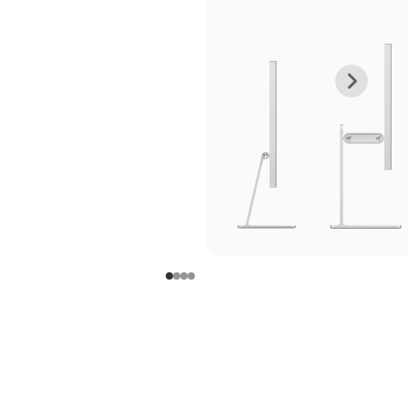
上
下
一
一
张
张
图
图
库
库
图
图
片
片
-
-
支
支
架
架