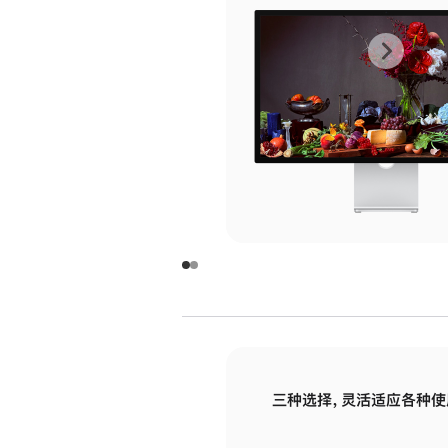
上
下
一
一
张
张
图
图
库
库
图
图
片
片
-
-
玻
玻
璃
璃
三种选择，灵活适应各种使
面
面
板
板