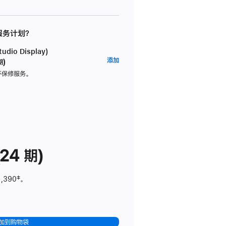
 服务计划？
dio Display)
AppleCare+
添加
期)
服
坏保修服务。
务
计
划
(适
用
于
24 期)
Studio
Display)
1,390
脚
‡。
注
加到购物袋