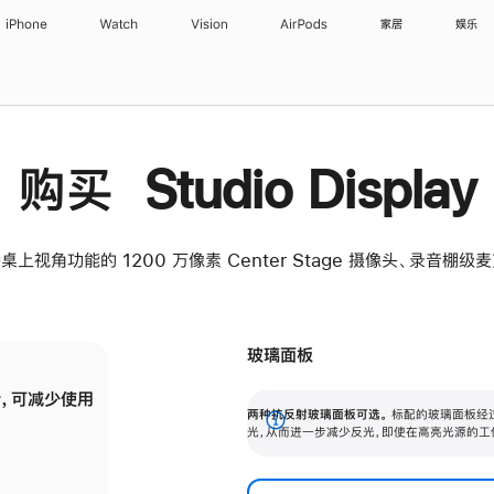
iPhone
Watch
Vision
AirPods
家居
娱乐
购买 Studio Display
桌上视角功能的 1200 万像素 Center Stage 摄像头、录音棚
玻璃面板
，可减少使用
纳米纹理玻璃面板可进一步减少反光，即使在
两种抗反射玻璃面板可选。
标配的玻璃面板经
。
有高亮光源的场所使用，也能保持出色画质。
展
光，从而进一步减少反光，即使在高亮光源的工
开