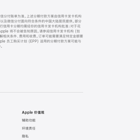
微信分付账单为准。上述分期付款方案由信用卡发卡机构
) 以及微信分付面向符合条件的中国大陆居民提供。部分
家。所有银行信用卡分期均需经你的信用卡发卡机构批准；对于花
ple 将不会被告知原因。请参阅信用卡发卡机构 (包
了解相关条件、费用和收费。订单可能需要满足特定金额要
e 员工购买计划 (EPP) 适用的分期付款方案可能与
。
Apple 价值观
辅助功能
环境责任
隐私