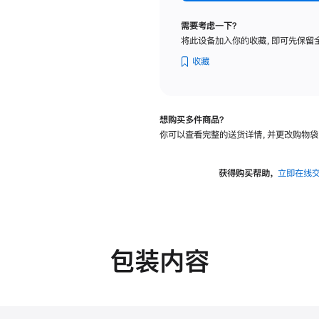
标
准
需要考虑一下？
玻
将此设备加入你的收藏，即可先保留
璃
面
收藏
板
-
可
想购买多件商品？
调
你可以查看完整的送货详情，并更改购物袋
倾
斜
度
获得购买帮助，
立即在线
的
支
架
的
分
包装内容
期
付
款
选
项)