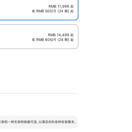
RMB 11,999
起
或 RMB 500/月 (24 期) 起
RMB 14,499
起
或 RMB 605/月 (24 期) 起
配可调倾斜度及高度的支架，额外增加 105
VESA 支架转换器
 有两种支架和一种支架转换器可选，以满足你的各种安装需求。
毫米的高度调节范围。
容的支架 (未随附)