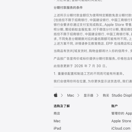
‡ 为近似值。金额可能随时间变动。
注
页
分期付款服务的条件
页
上述所示分期付款金额仅为使用特定期数免息分期付款估
脚
(包括但不限于招商银行、中国建设银行、中国工商银行
银行会要求你通过支付宝完成购买。Apple Store 零
呗分期，需经蚂蚁金服批准；对于微信分付分期，需经微信
括但不限于招商银行、中国建设银行、中国工商银行等，
求，不同免息分期期数对应的最低限额可能有所不同。上述分
上述方案不同，详情请参见教育商店、EPP 在线商店和
当商品有货并/或发货时，购物金额将计入你的信用卡、
产品按广告宣传价或标价提供分期付款服务。价格包含
此信息更新于 2026 年 7 月 30 日。
1. 重量依配置和制造工艺的不同而可能有所差异。
我们会使用你所在位置，为你更快显示送货选项。我们通过你
Mac
显示器
购买 Studio Displ
Apple
选购及了解
账户
商店
管理你的 App
Mac
Apple Stor
iPad
iCloud.com