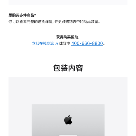
可
调
想购买多件商品？
倾
你可以查看完整的送货详情，并更改购物袋中的商品数量。
斜
度
的
获得购买帮助，
支
立即在线交流
(在
或致电
400-666-8800
。
架
新
的
窗
分
口
包装内容
期
中
付
打
款
开)
选
项)