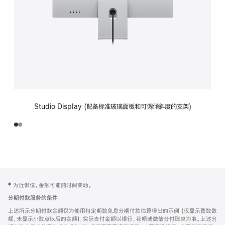
Studio Display (配备标准玻璃面板和可调倾斜度的支架)
网
脚
‡ 为近似值。金额可能随时间变动。
注
页
分期付款服务的条件
页
上述所示分期付款金额仅为使用特定期数免息分期付款估算得出的示例 (仅显示整数数
脚
额，未显示小数点以后的金额)，实际支付金额以银行、花呗或微信分付账单为准。上述分