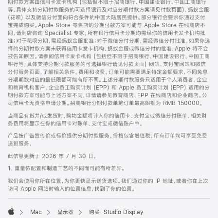
期付款方案由信用卡发卡机构 (包括但不限于招商银行、中国建设银行、中国工商银行
等，具体支持分期付款服务的可选择银行及对应分期付款方案请见付款页面)、蚂蚁金服
(花呗) 以及微信分付面向符合条件的中国大陆居民提供。部分银行会要求你通过支付
宝完成购买。Apple Store 零售店的分期付款方案可能与 Apple Store 在线商店不
同，请到店咨询 Specialist 专家。所有银行信用卡分期均需经你的信用卡发卡机构批
准；对于花呗分期，需经蚂蚁金服批准；对于微信分付分期，需经微信分付批准。如果你选
择的分期付款方案未获得信用卡发卡机构、蚂蚁金服或微信分付的批准，Apple 将不会
被告知原因。请参阅信用卡发卡机构 (包括但不限于招商银行、中国建设银行、中国工商
银行等，具体支持分期付款服务的可选择银行请见付款页面) 网站、支付宝网站和微信
分付服务页面，了解相关条件、费用和收费。订单可能需要满足特定金额要求，不同免息
分期期数对应的最低限额可能有所不同。上述分期付款服务只适用于个人消费者。企业
和教育机构客户、企业员工购买计划 (EPP) 和 Apple 员工购买计划 (EPP) 适用的分
期付款方案可能与上述方案不同，详情请参见教育商店、EPP 在线商店和企业商店。公
司信用卡无资格申请分期。招商银行分期付款单笔订单最高限额为 RMB 150000。
当商品有货并/或发货时，购物金额将计入你的信用卡、支付宝或微信分付账单。相关财
务费用将显示在你的信用卡对账单、支付宝或微信账户中。
产品按广告宣传价或标价提供分期付款服务。价格包含增值税。所有订单均可享受免费
送货服务。
此信息更新于 2026 年 7 月 30 日。
1. 重量依配置和制造工艺的不同而可能有所差异。
我们会使用你所在位置，为你更快显示送货选项。我们通过你的 IP 地址，或者你在上次
访问 Apple 网站时输入的位置信息，找到了你的位置。
Mac
显示器
购买 Studio Display