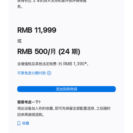
务
获得长达 3 年的技术支持和意外损坏保修服
务。
计
划
(适
RMB 11,999
用
于
或
Studio
RMB 500/月 (24 期)
Display
含增值税及其他法定税费
：约 RMB 1,390
脚
‡。
注
可享免息分期付款
(Studio
Display
-
添加到购物袋
标
准
需要考虑一下？
玻
将此设备加入你的收藏，即可先保留全部配置选择，之后随时
璃
回来再继续选购。
面
板
收藏
-