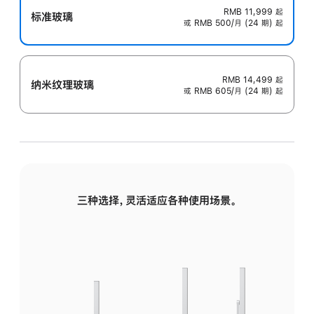
RMB 11,999
起
标准玻璃
或 RMB 500/月 (24 期) 起
RMB 14,499
起
纳米纹理玻璃
或 RMB 605/月 (24 期) 起
三种选择，灵活适应各种使用场景。
标