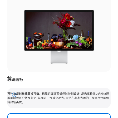
玻璃面板
两种抗反射玻璃面板可选。
标配的玻璃面板经过特别设计，反光率极低。纳米纹理
展
玻璃面板可分散反射光，从而进一步减少反光，即使在高亮光源的工作场所也能保
持出色画质。
开