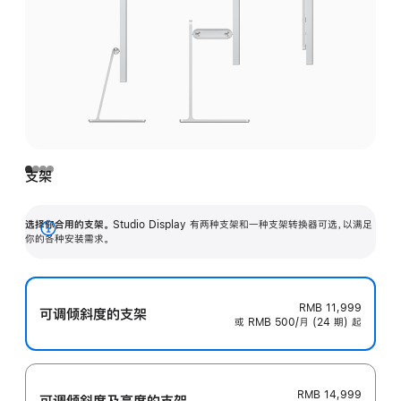
支架
选择你合用的支架。
Studio Display 有两种支架和一种支架转换器可选，以满足
展
你的各种安装需求。
开
RMB 11,999
可调倾斜度的支架
或 RMB 500/月 (24 期) 起
RMB 14,999
可调倾斜度及高‍度的支‍架