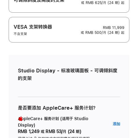
或 RMB 625/月 (24 期) 起
VESA 支架转换器
RMB 11,999
或 RMB 500/月 (24 期) 起
不含支架
Studio Display - 标准玻璃面板 - 可调倾斜度
的支架
是否要添加 AppleCare+ 服务计划？
AppleCare+ 服务计划 (适用于 Studio
AppleC
添加
Display)
服
RMB 1,249
或
RMB 53/月 (24 期)