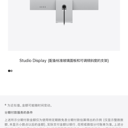
Studio Display (配备标准玻璃面板和可调倾斜度的支架)
网
脚
‡ 为近似值。金额可能随时间变动。
注
页
分期付款服务的条件
页
上述所示分期付款金额仅为使用特定期数免息分期付款估算得出的示例 (仅显示整数数
脚
额，未显示小数点以后的金额)，实际支付金额以银行、花呗或微信分付账单为准。上述分