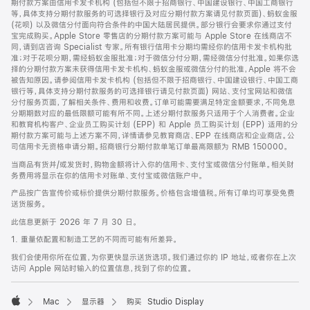
期付款方案由信用卡发卡机构 (包括但不限于招商银行、中国建设银行、中国工商银行
等，具体支持分期付款服务的可选择银行及对应分期付款方案请见付款页面)、蚂蚁金服
(花呗) 以及微信分付面向符合条件的中国大陆居民提供。部分银行会要求你通过支付
宝完成购买。Apple Store 零售店的分期付款方案可能与 Apple Store 在线商店不
同，请到店咨询 Specialist 专家。所有银行信用卡分期均需经你的信用卡发卡机构批
准；对于花呗分期，需经蚂蚁金服批准；对于微信分付分期，需经微信分付批准。如果你选
择的分期付款方案未获得信用卡发卡机构、蚂蚁金服或微信分付的批准，Apple 将不会
被告知原因。请参阅信用卡发卡机构 (包括但不限于招商银行、中国建设银行、中国工商
银行等，具体支持分期付款服务的可选择银行请见付款页面) 网站、支付宝网站和微信
分付服务页面，了解相关条件、费用和收费。订单可能需要满足特定金额要求，不同免息
分期期数对应的最低限额可能有所不同。上述分期付款服务只适用于个人消费者。企业
和教育机构客户、企业员工购买计划 (EPP) 和 Apple 员工购买计划 (EPP) 适用的分
期付款方案可能与上述方案不同，详情请参见教育商店、EPP 在线商店和企业商店。公
司信用卡无资格申请分期。招商银行分期付款单笔订单最高限额为 RMB 150000。
当商品有货并/或发货时，购物金额将计入你的信用卡、支付宝或微信分付账单。相关财
务费用将显示在你的信用卡对账单、支付宝或微信账户中。
产品按广告宣传价或标价提供分期付款服务。价格包含增值税。所有订单均可享受免费
送货服务。
此信息更新于 2026 年 7 月 30 日。
1. 重量依配置和制造工艺的不同而可能有所差异。
我们会使用你所在位置，为你更快显示送货选项。我们通过你的 IP 地址，或者你在上次
访问 Apple 网站时输入的位置信息，找到了你的位置。
Mac
显示器
购买 Studio Display