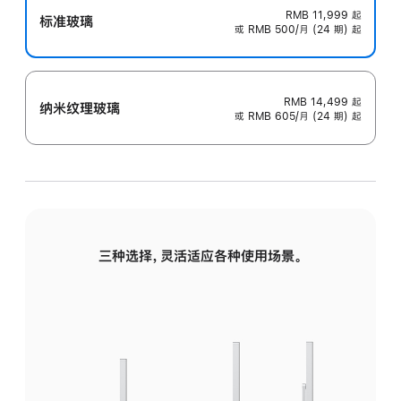
RMB 11,999
起
标准玻璃
或 RMB 500/月 (24 期) 起
RMB 14,499
起
纳米纹理玻璃
或 RMB 605/月 (24 期) 起
三种选择，灵活适应各种使用场景。
标