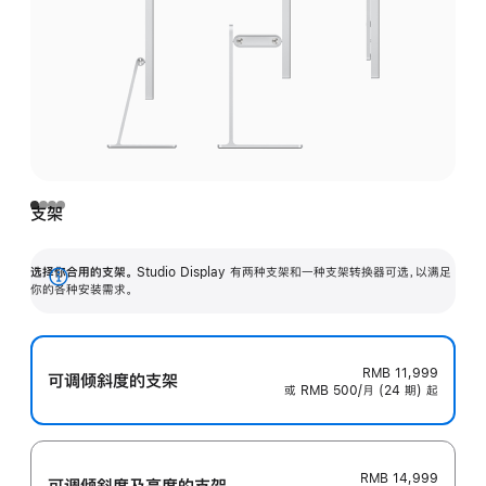
支架
选择你合用的支架。
Studio Display 有两种支架和一种支架转换器可选，以满足
展
你的各种安装需求。
开
RMB 11,999
可调倾斜度的支架
或 RMB 500/月 (24 期) 起
RMB 14,999
可调倾斜度及高‍度的支‍架