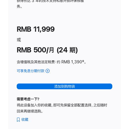
务
获得长达 3 年的技术支持和意外损坏保修服
务。
计
划
(适
RMB 11,999
用
于
或
Studio
RMB 500/月 (24 期)
Display
含增值税及其他法定税费
：约 RMB 1,390
脚
‡。
注
可享免息分期付款
(Studio
Display
-
添加到购物袋
标
准
需要考虑一下？
玻
将此设备加入你的收藏，即可先保留全部配置选择，之后随时
璃
回来再继续选购。
面
板
收藏
-