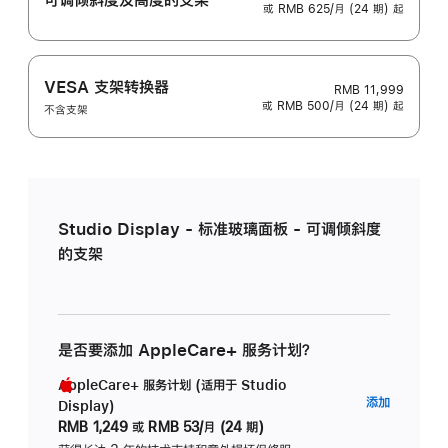
或 RMB 625/月 (24 期) 起
VESA 支架转换器
RMB 11,999
或 RMB 500/月 (24 期) 起
不含支架
Studio Display - 标准玻璃面板 - 可调倾斜度
的支架
是否要添加 AppleCare+ 服务计划？
AppleCare+ 服务计划 (适用于 Studio
AppleC
添加
Display)
服
RMB 1,249
或
RMB 53/月 (24 期)