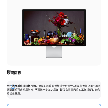
玻璃面板
两种抗反射玻璃面板可选。
标配的玻璃面板经过特别设计，反光率极低。纳米纹理
展
玻璃面板可分散反射光，从而进一步减少反光，即使在高亮光源的工作场所也能保
持出色画质。
开