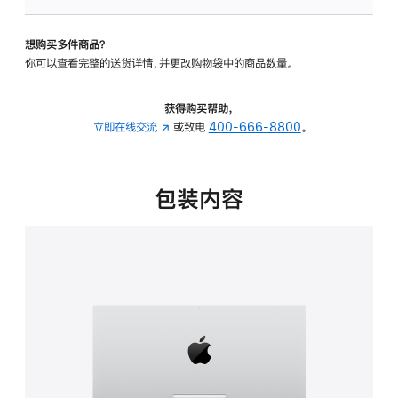
可
调
想购买多件商品？
倾
你可以查看完整的送货详情，并更改购物袋中的商品数量。
斜
度
的
获得购买帮助，
支
立即在线交流
(在
或致电
400-666-8800
。
架
新
的
窗
分
口
包装内容
期
中
付
打
款
开)
选
项)