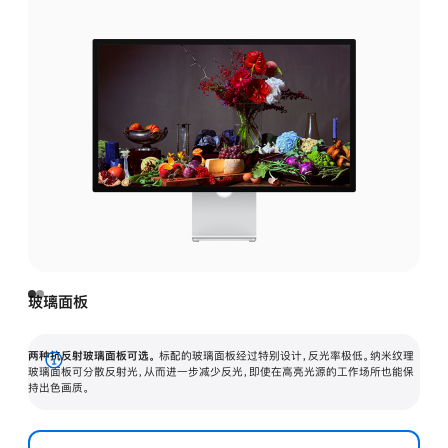
玻璃面板
两种抗反射玻璃面板可选。
标配的玻璃面板经过特别设计，反光率极低。纳米纹理
展
玻璃面板可分散反射光，从而进一步减少反光，即使在高亮光源的工作场所也能保
持出色画质。
开