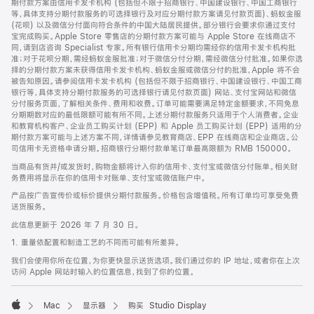
期付款方案由信用卡发卡机构 (包括但不限于招商银行、中国建设银行、中国工商银行
等，具体支持分期付款服务的可选择银行及对应分期付款方案请见付款页面)、蚂蚁金服
(花呗) 以及微信分付面向符合条件的中国大陆居民提供。部分银行会要求你通过支付
宝完成购买。Apple Store 零售店的分期付款方案可能与 Apple Store 在线商店不
同，请到店咨询 Specialist 专家。所有银行信用卡分期均需经你的信用卡发卡机构批
准；对于花呗分期，需经蚂蚁金服批准；对于微信分付分期，需经微信分付批准。如果你选
择的分期付款方案未获得信用卡发卡机构、蚂蚁金服或微信分付的批准，Apple 将不会
被告知原因。请参阅信用卡发卡机构 (包括但不限于招商银行、中国建设银行、中国工商
银行等，具体支持分期付款服务的可选择银行请见付款页面) 网站、支付宝网站和微信
分付服务页面，了解相关条件、费用和收费。订单可能需要满足特定金额要求，不同免息
分期期数对应的最低限额可能有所不同。上述分期付款服务只适用于个人消费者。企业
和教育机构客户、企业员工购买计划 (EPP) 和 Apple 员工购买计划 (EPP) 适用的分
期付款方案可能与上述方案不同，详情请参见教育商店、EPP 在线商店和企业商店。公
司信用卡无资格申请分期。招商银行分期付款单笔订单最高限额为 RMB 150000。
当商品有货并/或发货时，购物金额将计入你的信用卡、支付宝或微信分付账单。相关财
务费用将显示在你的信用卡对账单、支付宝或微信账户中。
产品按广告宣传价或标价提供分期付款服务。价格包含增值税。所有订单均可享受免费
送货服务。
此信息更新于 2026 年 7 月 30 日。
1. 重量依配置和制造工艺的不同而可能有所差异。
我们会使用你所在位置，为你更快显示送货选项。我们通过你的 IP 地址，或者你在上次
访问 Apple 网站时输入的位置信息，找到了你的位置。
Mac
显示器
购买 Studio Display