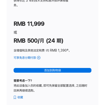
务
获得长达 3 年的技术支持和意外损坏保修服
务。
计
划
(适
RMB 11,999
用
于
或
Studio
RMB 500/月 (24 期)
Display
含增值税及其他法定税费
：约 RMB 1,390
脚
‡。
注
可享免息分期付款
(Studio
Display
-
添加到购物袋
标
准
需要考虑一下？
玻
将此设备加入你的收藏，即可先保留全部配置选择，之后随时
璃
回来再继续选购。
面
板
收藏
-