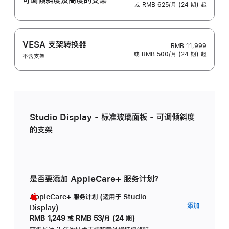
或 RMB 625/月 (24 期) 起
VESA 支架转换器
RMB 11,999
或 RMB 500/月 (24 期) 起
不含支架
Studio Display - 标准玻璃面板 - 可调倾斜度
的支架
是否要添加 AppleCare+ 服务计划？
AppleCare+ 服务计划 (适用于 Studio
AppleC
添加
Display)
服
RMB 1,249
或
RMB 53/月 (24 期)