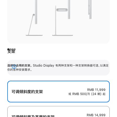
支架
选择你合用的支架。
Studio Display 有两种支架和一种支架转换器可选，以满足
展
你的各种安装需求。
开
RMB 11,999
可调倾斜度的支架
或 RMB 500/月 (24 期) 起
RMB 14,999
可调倾斜度及高‍度的支‍架