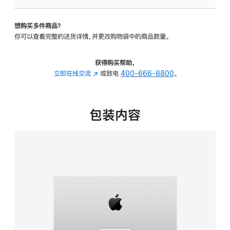
可
调
想购买多件商品？
倾
你可以查看完整的送货详情，并更改购物袋中的商品数量。
斜
度
的
获得购买帮助，
支
立即在线交流
(在
或致电
400-666-8800
。
架
新
的
窗
分
口
包装内容
期
中
付
打
款
开)
选
项)