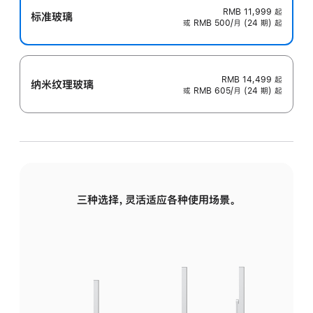
RMB 11,999
起
标准玻璃
或 RMB 500/月 (24 期) 起
RMB 14,499
起
纳米纹理玻璃
或 RMB 605/月 (24 期) 起
三种选择，灵活适应各种使用场景。
标