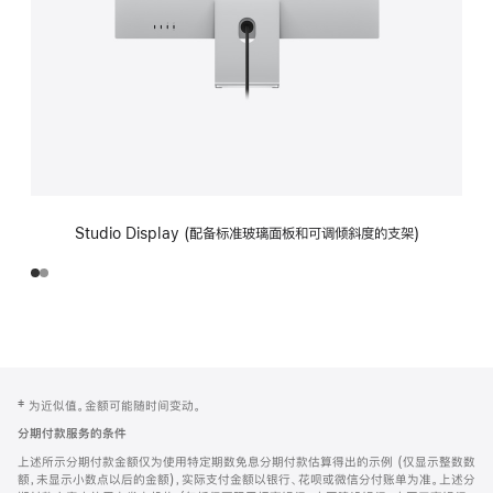
Studio Display (配备标准玻璃面板和可调倾斜度的支架)
网
脚
‡ 为近似值。金额可能随时间变动。
注
页
分期付款服务的条件
页
上述所示分期付款金额仅为使用特定期数免息分期付款估算得出的示例 (仅显示整数数
脚
额，未显示小数点以后的金额)，实际支付金额以银行、花呗或微信分付账单为准。上述分