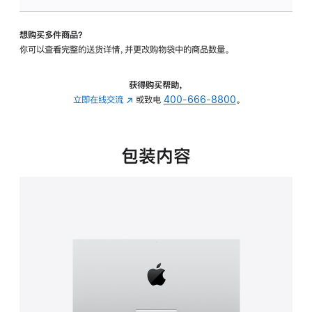
可
调
想购买多件商品？
倾
你可以查看完整的送货详情，并更改购物袋中的商品数量。
斜
度
的
获得购买帮助，
支
立即在线交流
(在
或致电
400-666-8800
。
架
新
的
窗
分
口
包装内容
期
中
付
打
款
开)
选
项)