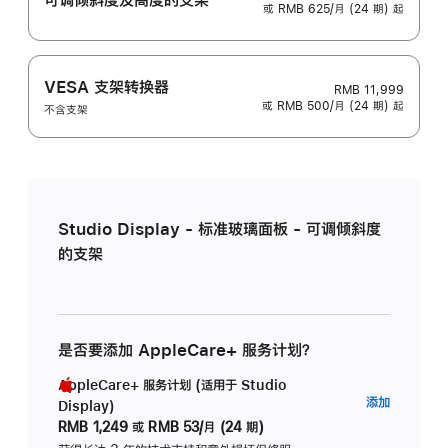
或 RMB 625/月 (24 期) 起
VESA 支架转换器
RMB 11,999
或 RMB 500/月 (24 期) 起
不含支架
Studio Display - 标准玻璃面板 - 可调倾斜度
的支架
是否要添加 AppleCare+ 服务计划？
AppleCare+ 服务计划 (适用于 Studio
AppleC
添加
Display)
服
RMB 1,249
或
RMB 53/月 (24 期)