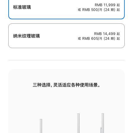
RMB 11,999
起
标准玻璃
或 RMB 500/月 (24 期) 起
RMB 14,499
起
纳米纹理玻璃
或 RMB 605/月 (24 期) 起
三种选择，灵活适应各种使用场景。
标