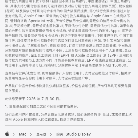
期付款方案由信用卡发卡机构 (包括但不限于招商银行、中国建设银行、中国工商银行
等，具体支持分期付款服务的可选择银行及对应分期付款方案请见付款页面)、蚂蚁金服
(花呗) 以及微信分付面向符合条件的中国大陆居民提供。部分银行会要求你通过支付
宝完成购买。Apple Store 零售店的分期付款方案可能与 Apple Store 在线商店不
同，请到店咨询 Specialist 专家。所有银行信用卡分期均需经你的信用卡发卡机构批
准；对于花呗分期，需经蚂蚁金服批准；对于微信分付分期，需经微信分付批准。如果你选
择的分期付款方案未获得信用卡发卡机构、蚂蚁金服或微信分付的批准，Apple 将不会
被告知原因。请参阅信用卡发卡机构 (包括但不限于招商银行、中国建设银行、中国工商
银行等，具体支持分期付款服务的可选择银行请见付款页面) 网站、支付宝网站和微信
分付服务页面，了解相关条件、费用和收费。订单可能需要满足特定金额要求，不同免息
分期期数对应的最低限额可能有所不同。上述分期付款服务只适用于个人消费者。企业
和教育机构客户、企业员工购买计划 (EPP) 和 Apple 员工购买计划 (EPP) 适用的分
期付款方案可能与上述方案不同，详情请参见教育商店、EPP 在线商店和企业商店。公
司信用卡无资格申请分期。招商银行分期付款单笔订单最高限额为 RMB 150000。
当商品有货并/或发货时，购物金额将计入你的信用卡、支付宝或微信分付账单。相关财
务费用将显示在你的信用卡对账单、支付宝或微信账户中。
产品按广告宣传价或标价提供分期付款服务。价格包含增值税。所有订单均可享受免费
送货服务。
此信息更新于 2026 年 7 月 30 日。
1. 重量依配置和制造工艺的不同而可能有所差异。
我们会使用你所在位置，为你更快显示送货选项。我们通过你的 IP 地址，或者你在上次
访问 Apple 网站时输入的位置信息，找到了你的位置。
Mac
显示器
购买 Studio Display