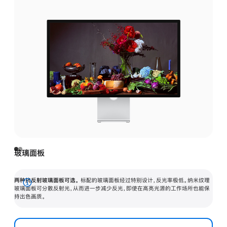
玻璃面板
两种抗反射玻璃面板可选。
标配的玻璃面板经过特别设计，反光率极低。纳米纹理
展
玻璃面板可分散反射光，从而进一步减少反光，即使在高亮光源的工作场所也能保
持出色画质。
开