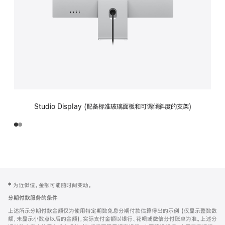
Studio Display (配备标准玻璃面板和可调倾斜度的支架)
网
脚
‡ 为近似值。金额可能随时间变动。
注
页
分期付款服务的条件
页
上述所示分期付款金额仅为使用特定期数免息分期付款估算得出的示例 (仅显示整数数
脚
额，未显示小数点以后的金额)，实际支付金额以银行、花呗或微信分付账单为准。上述分