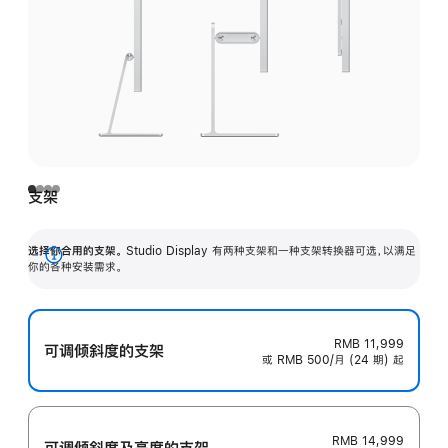
支架
选择你合用的支架。
Studio Display 有两种支架和一种支架转换器可选，以满足
展
你的各种安装需求。
开
RMB 11,999
可调倾斜度的支架
或 RMB 500/月 (24 期) 起
RMB 14,999
可调倾斜度及高‍度的支‍架