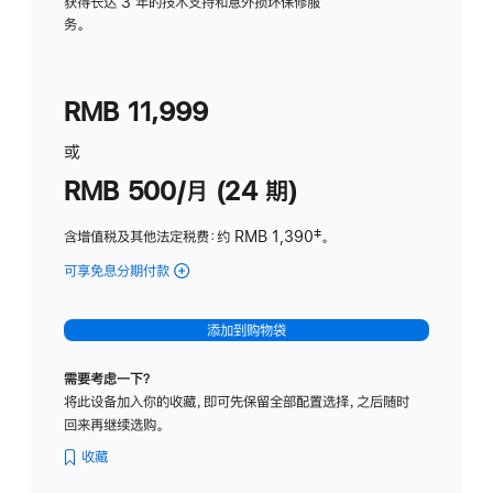
务
获得长达 3 年的技术支持和意外损坏保修服
务。
计
划
(适
RMB 11,999
用
于
或
Studio
RMB 500/月 (24 期)
Display
含增值税及其他法定税费
：约 RMB 1,390
脚
‡。
注
可享免息分期付款
(Studio
Display
-
添加到购物袋
标
准
需要考虑一下？
玻
将此设备加入你的收藏，即可先保留全部配置选择，之后随时
璃
回来再继续选购。
面
板
收藏
-