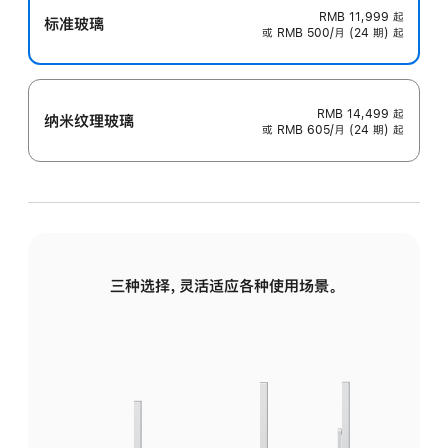
RMB 11,999
起
标准玻璃
或 RMB 500/月 (24 期) 起
RMB 14,499
起
纳米纹理玻璃
或 RMB 605/月 (24 期) 起
三种选择，灵活适应各种使用场景。
标