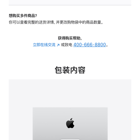
可
调
想购买多件商品？
倾
你可以查看完整的送货详情，并更改购物袋中的商品数量。
斜
度
的
获得购买帮助，
支
立即在线交流
(在
或致电
400-666-8800
。
架
新
的
窗
分
口
包装内容
期
中
付
打
款
开)
选
项)