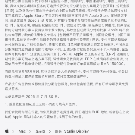
期付款方案由信用卡发卡机构 (包括但不限于招商银行、中国建设银行、中国工商银行
等，具体支持分期付款服务的可选择银行及对应分期付款方案请见付款页面)、蚂蚁金服
(花呗) 以及微信分付面向符合条件的中国大陆居民提供。部分银行会要求你通过支付
宝完成购买。Apple Store 零售店的分期付款方案可能与 Apple Store 在线商店不
同，请到店咨询 Specialist 专家。所有银行信用卡分期均需经你的信用卡发卡机构批
准；对于花呗分期，需经蚂蚁金服批准；对于微信分付分期，需经微信分付批准。如果你选
择的分期付款方案未获得信用卡发卡机构、蚂蚁金服或微信分付的批准，Apple 将不会
被告知原因。请参阅信用卡发卡机构 (包括但不限于招商银行、中国建设银行、中国工商
银行等，具体支持分期付款服务的可选择银行请见付款页面) 网站、支付宝网站和微信
分付服务页面，了解相关条件、费用和收费。订单可能需要满足特定金额要求，不同免息
分期期数对应的最低限额可能有所不同。上述分期付款服务只适用于个人消费者。企业
和教育机构客户、企业员工购买计划 (EPP) 和 Apple 员工购买计划 (EPP) 适用的分
期付款方案可能与上述方案不同，详情请参见教育商店、EPP 在线商店和企业商店。公
司信用卡无资格申请分期。招商银行分期付款单笔订单最高限额为 RMB 150000。
当商品有货并/或发货时，购物金额将计入你的信用卡、支付宝或微信分付账单。相关财
务费用将显示在你的信用卡对账单、支付宝或微信账户中。
产品按广告宣传价或标价提供分期付款服务。价格包含增值税。所有订单均可享受免费
送货服务。
此信息更新于 2026 年 7 月 30 日。
1. 重量依配置和制造工艺的不同而可能有所差异。
我们会使用你所在位置，为你更快显示送货选项。我们通过你的 IP 地址，或者你在上次
访问 Apple 网站时输入的位置信息，找到了你的位置。
Mac
显示器
购买 Studio Display