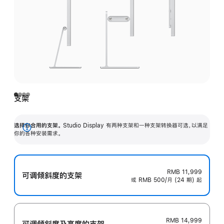
支架
选择你合用的支架。
Studio Display 有两种支架和一种支架转换器可选，以满足
展
你的各种安装需求。
开
RMB 11,999
可调倾斜度的支架
或 RMB 500/月 (24 期) 起
RMB 14,999
可调倾斜度及高‍度的支‍架