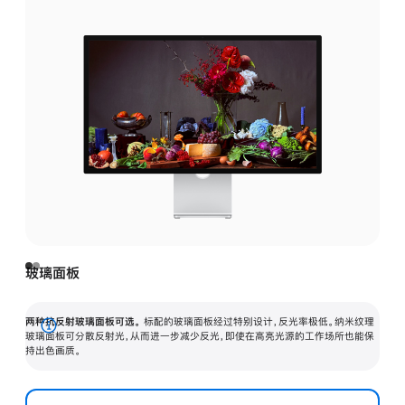
玻璃面板
两种抗反射玻璃面板可选。
标配的玻璃面板经过特别设计，反光率极低。纳米纹理
展
玻璃面板可分散反射光，从而进一步减少反光，即使在高亮光源的工作场所也能保
持出色画质。
开