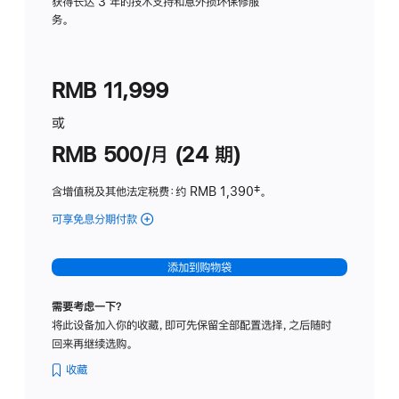
务
获得长达 3 年的技术支持和意外损坏保修服
务。
计
划
(适
RMB 11,999
用
于
或
Studio
RMB 500/月 (24 期)
Display
含增值税及其他法定税费
：约 RMB 1,390
脚
‡。
注
可享免息分期付款
(Studio
Display
-
添加到购物袋
标
准
需要考虑一下？
玻
将此设备加入你的收藏，即可先保留全部配置选择，之后随时
璃
回来再继续选购。
面
板
收藏
-