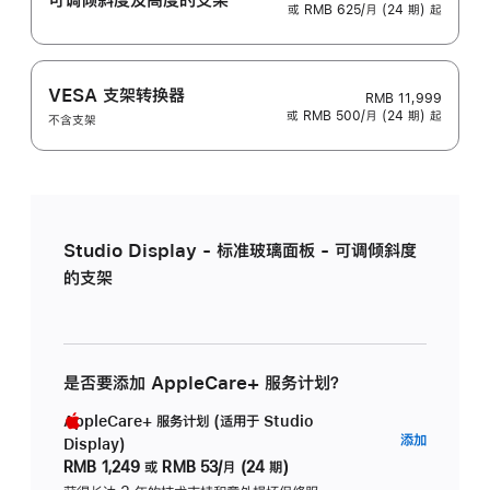
或 RMB 625/月 (24 期) 起
VESA 支架转换器
RMB 11,999
或 RMB 500/月 (24 期) 起
不含支架
Studio Display - 标准玻璃面板 - 可调倾斜度
的支架
是否要添加 AppleCare+ 服务计划？
AppleCare+ 服务计划 (适用于 Studio
AppleC
添加
Display)
服
RMB 1,249
或
RMB 53/月 (24 期)