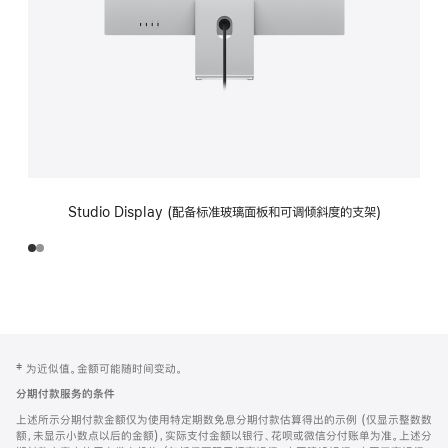
Studio Display (配备标准玻璃面板和可调倾斜度的支架)
网
脚
‡ 为近似值。金额可能随时间变动。
注
页
分期付款服务的条件
页
上述所示分期付款金额仅为使用特定期数免息分期付款估算得出的示例 (仅显示整数数
脚
额，未显示小数点以后的金额)，实际支付金额以银行、花呗或微信分付账单为准。上述分