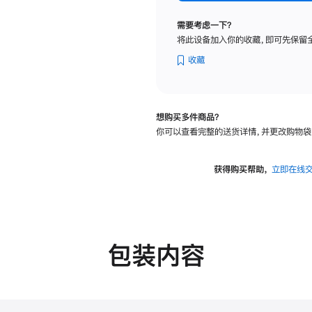
标
准
需要考虑一下？
玻
将此设备加入你的收藏，即可先保留
璃
面
收藏
板
-
可
想购买多件商品？
调
你可以查看完整的送货详情，并更改购物袋
倾
斜
度
获得购买帮助，
立即在线
的
支
架
的
分
包装内容
期
付
款
选
项)