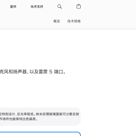
配件
技术支持
概览
技术规格
级麦克风和扬声器，以及雷雳 5 端口。
过特别设计，反光率极低。纳米纹理玻璃面板可分散反射
作场所也能保持出色画质。