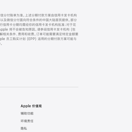
微信分付账单为准。上述分期付款方案由信用卡发卡机构
) 以及微信分付面向符合条件的中国大陆居民提供。部分
家。所有银行信用卡分期均需经你的信用卡发卡机构批准；对于花
ple 将不会被告知原因。请参阅信用卡发卡机构 (包
了解相关条件、费用和收费。订单可能需要满足特定金额要
e 员工购买计划 (EPP) 适用的分期付款方案可能与
。
Apple 价值观
辅助功能
环境责任
隐私