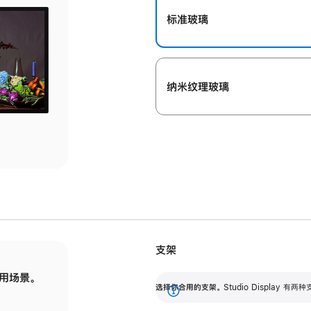
标准玻璃
纳米纹理玻璃
支架
用场景。
标配可调倾斜度的支架，提供 30 度的倾斜度
选
选择你合用的支架。
Studio Display
调节范围。
展