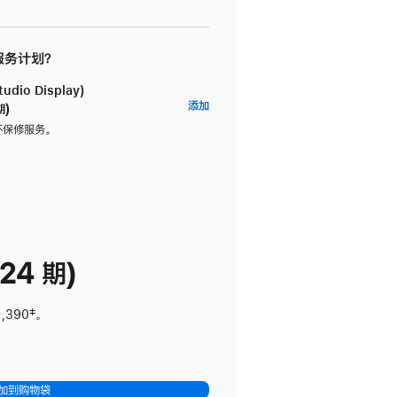
 服务计划？
dio Display)
AppleCare+
添加
期)
服
坏保修服务。
务
计
划
(适
用
于
24 期)
Studio
Display)
1,390
脚
‡。
注
加到购物袋