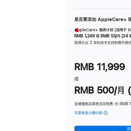
是否要添加 AppleCare+
AppleCare+ 服务计划 (适用于 Stu
RMB 1,249
或
RMB 53/月 (24 
获得长达 3 年的技术支持和意外损
RMB 11,999
或
RMB 500/月 (
含增值税及其他法定税费
：约 RMB 
可享免息分期付款
(Studio
Display
-
添