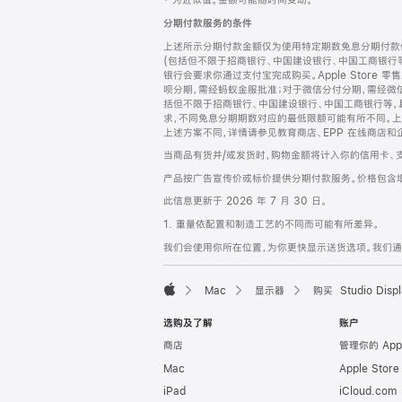
‡ 为近似值。金额可能随时间变动。
注
页
分期付款服务的条件
页
上述所示分期付款金额仅为使用特定期数免息分期付款估
脚
(包括但不限于招商银行、中国建设银行、中国工商银行
银行会要求你通过支付宝完成购买。Apple Store 零
呗分期，需经蚂蚁金服批准；对于微信分付分期，需经微信
括但不限于招商银行、中国建设银行、中国工商银行等，
求，不同免息分期期数对应的最低限额可能有所不同。上述分
上述方案不同，详情请参见教育商店、EPP 在线商店和
当商品有货并/或发货时，购物金额将计入你的信用卡、
产品按广告宣传价或标价提供分期付款服务。价格包含
此信息更新于 2026 年 7 月 30 日。
1. 重量依配置和制造工艺的不同而可能有所差异。
我们会使用你所在位置，为你更快显示送货选项。我们通过你
Mac
显示器
购买 Studio Displ
Apple
选购及了解
账户
商店
管理你的 App
Mac
Apple Stor
iPad
iCloud.com