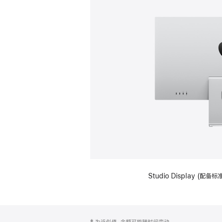
Studio Display (
网
脚