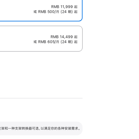
RMB 11,999
起
或 RMB 500/月 (24 期) 起
RMB 14,499
起
或 RMB 605/月 (24 期) 起
配可调倾斜度及高度的支架，额外增加 105
VESA 支架转换器
 有两种支架和一种支架转换器可选，以满足你的各种安装需求。
毫米的高度调节范围。
容的支架 (未随附)