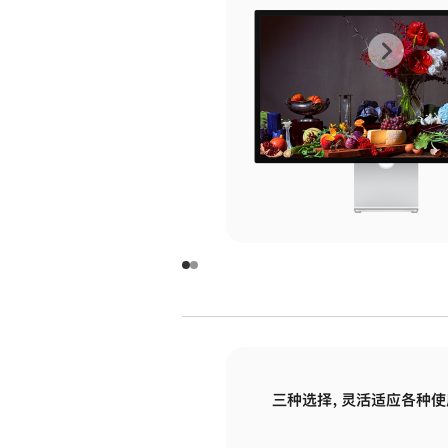
上
下
一
一
张
张
图
图
库
库
图
图
片
片
-
-
玻
玻
璃
璃
三种选择，灵活适应各种使
面
面
板
板