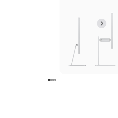
上
下
一
一
张
张
图
图
库
库
图
图
片
片
-
-
支
支
架
架