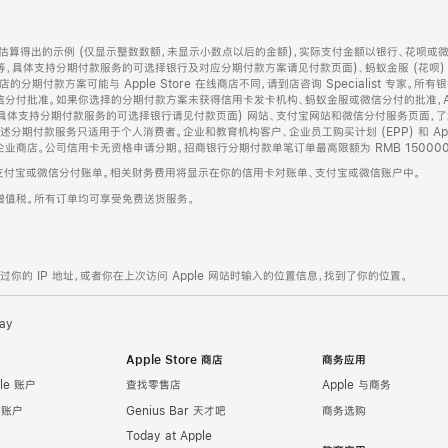
算得出的示例 (仅显示整数数额，未显示小数点以后的金额)，实际支付金额以银行、花呗或
等，具体支持分期付款服务的可选择银行及对应分期付款方案请见付款页面)、蚂蚁金服 (花呗
售店的分期付款方案可能与 Apple Store 在线商店不同，请到店咨询 Specialist 专
分付批准。如果你选择的分期付款方案未获得信用卡发卡机构、蚂蚁金服或微信分付的批准，Ap
具体支持分期付款服务的可选择银行请见付款页面) 网站、支付宝网站和微信分付服务页面，
期付款服务只适用于个人消费者。企业和教育机构客户、企业员工购买计划 (EPP) 和 Appl
企业商店。公司信用卡无资格申请分期。招商银行分期付款单笔订单最高限额为 RMB 150000
支付宝或微信分付账单。相关财务费用将显示在你的信用卡对账单、支付宝或微信账户中。
增值税。所有订单均可享受免费送货服务。
的 IP 地址，或者你在上次访问 Apple 网站时输入的位置信息，找到了你的位置。
ay
Apple Store 商店
商务应用
le 账户
查找零售店
Apple 与商务
e 账户
Genius Bar 天才吧
商务选购
Today at Apple