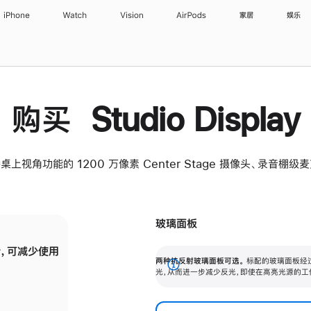
iPhone
Watch
Vision
AirPods
家居
娱乐
购买 Studio Display
桌上视角功能的 1200 万像素 Center Stage 摄像头、录音棚
玻璃面板
，可减少使用
纳米纹理玻璃面板可进一步减少反光，即使在
两种抗反射玻璃面板可选。
标配的玻璃面板经
。
有高亮光源的场所使用，也能保持出色画质。
展
光，从而进一步减少反光，即使在高亮光源的工
开