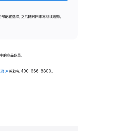
全部配置选择，之后随时回来再继续选购。
中的商品数量。
交流
(在
或致电
400-666-8800。
新
窗
口
中
打
开)