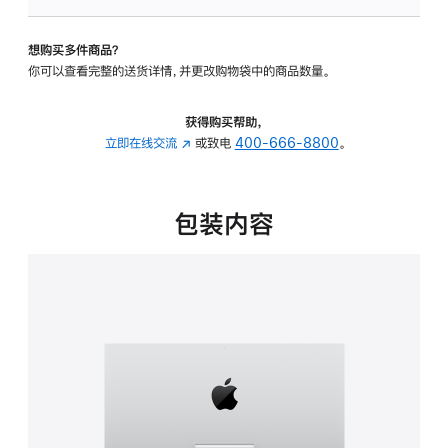
可
调
想购买多件商品？
倾
你可以查看完整的送货详情，并更改购物袋中的商品数量。
斜
度
的
获得购买帮助，
支
立即在线交流
(在
或致电
400-666-8800
。
架
新
的
窗
分
口
包装内容
期
中
付
打
款
开)
选
项)