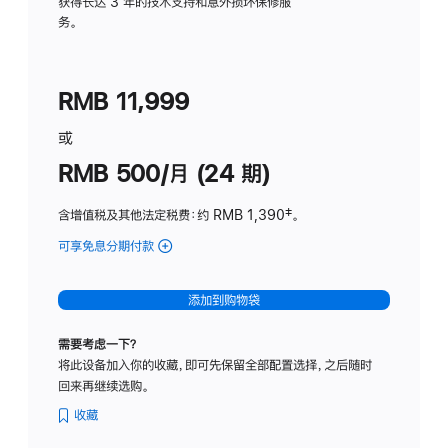
务
获得长达 3 年的技术支持和意外损坏保修服
务。
计
划
(适
RMB 11,999
用
于
或
Studio
RMB 500/月 (24 期)
Display
含增值税及其他法定税费
：约 RMB 1,390
脚
‡。
注
可享免息分期付款
(Studio
Display
-
添加到购物袋
标
准
需要考虑一下？
玻
将此设备加入你的收藏，即可先保留全部配置选择，之后随时
璃
回来再继续选购。
面
板
收藏
-