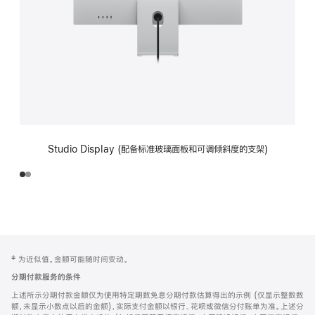
Studio Display (配备标准玻璃面板和可调倾斜度的支架)
网
脚
‡ 为近似值。金额可能随时间变动。
注
页
分期付款服务的条件
页
上述所示分期付款金额仅为使用特定期数免息分期付款估算得出的示例 (仅显示整数数
脚
额，未显示小数点以后的金额)，实际支付金额以银行、花呗或微信分付账单为准。上述分