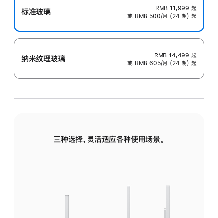
RMB 11,999
起
标准玻璃
或 RMB 500/月 (24 期) 起
RMB 14,499
起
纳米纹理玻璃
或 RMB 605/月 (24 期) 起
三种选择，灵活适应各种使用场景。
标