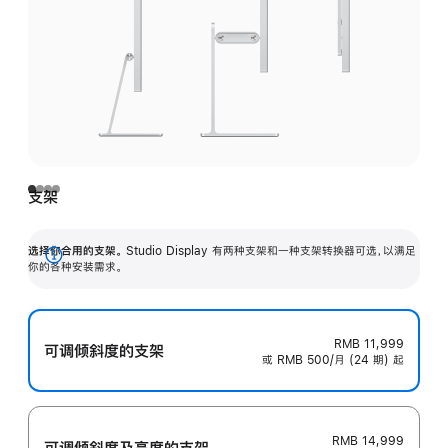
支架
选择你合用的支架。
Studio Display 有两种支架和一种支架转换器可选，以满足
展
你的各种安装需求。
开
RMB 11,999
可调倾斜度的支架
或 RMB 500/月 (24 期) 起
RMB 14,999
可调倾斜度及高‍度的支‍架