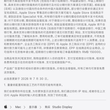
期付款方案由信用卡发卡机构 (包括但不限于招商银行、中国建设银行、中国工商银行
等，具体支持分期付款服务的可选择银行及对应分期付款方案请见付款页面)、蚂蚁金服
(花呗) 以及微信分付面向符合条件的中国大陆居民提供。部分银行会要求你通过支付
宝完成购买。Apple Store 零售店的分期付款方案可能与 Apple Store 在线商店不
同，请到店咨询 Specialist 专家。所有银行信用卡分期均需经你的信用卡发卡机构批
准；对于花呗分期，需经蚂蚁金服批准；对于微信分付分期，需经微信分付批准。如果你选
择的分期付款方案未获得信用卡发卡机构、蚂蚁金服或微信分付的批准，Apple 将不会
被告知原因。请参阅信用卡发卡机构 (包括但不限于招商银行、中国建设银行、中国工商
银行等，具体支持分期付款服务的可选择银行请见付款页面) 网站、支付宝网站和微信
分付服务页面，了解相关条件、费用和收费。订单可能需要满足特定金额要求，不同免息
分期期数对应的最低限额可能有所不同。上述分期付款服务只适用于个人消费者。企业
和教育机构客户、企业员工购买计划 (EPP) 和 Apple 员工购买计划 (EPP) 适用的分
期付款方案可能与上述方案不同，详情请参见教育商店、EPP 在线商店和企业商店。公
司信用卡无资格申请分期。招商银行分期付款单笔订单最高限额为 RMB 150000。
当商品有货并/或发货时，购物金额将计入你的信用卡、支付宝或微信分付账单。相关财
务费用将显示在你的信用卡对账单、支付宝或微信账户中。
产品按广告宣传价或标价提供分期付款服务。价格包含增值税。所有订单均可享受免费
送货服务。
此信息更新于 2026 年 7 月 30 日。
1. 重量依配置和制造工艺的不同而可能有所差异。
我们会使用你所在位置，为你更快显示送货选项。我们通过你的 IP 地址，或者你在上次
访问 Apple 网站时输入的位置信息，找到了你的位置。
Mac
显示器
购买 Studio Display