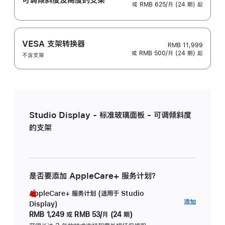
或 RMB 625/月 (24 期) 起
VESA 支架转换器
RMB 11,999
或 RMB 500/月 (24 期) 起
不含支架
Studio Display - 标准玻璃面板 - 可调倾斜度
的支架
是否要添加 AppleCare+ 服务计划？
AppleCare+ 服务计划 (适用于 Studio
AppleC
添加
Display)
服
RMB 1,249
或
RMB 53/月 (24 期)