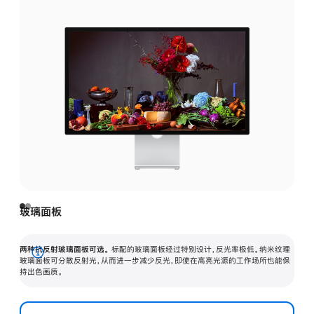
玻璃面板
两种抗反射玻璃面板可选。
标配的玻璃面板经过特别设计，反光率极低。纳米纹理
展
玻璃面板可分散反射光，从而进一步减少反光，即使在高亮光源的工作场所也能保
持出色画质。
开