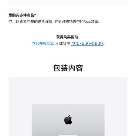
可
调
想购买多件商品？
倾
你可以查看完整的送货详情，并更改购物袋中的商品数量。
斜
度
的
获得购买帮助，
支
立即在线交流
(在
或致电
400-666-8800
。
架
新
的
窗
分
口
包装内容
期
中
付
打
款
开)
选
项)