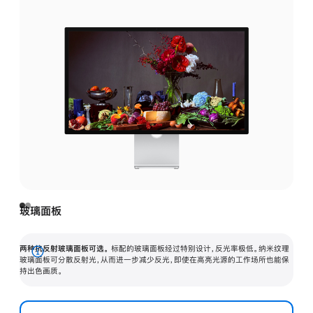
玻璃面板
两种抗反射玻璃面板可选。
标配的玻璃面板经过特别设计，反光率极低。纳米纹理
展
玻璃面板可分散反射光，从而进一步减少反光，即使在高亮光源的工作场所也能保
持出色画质。
开