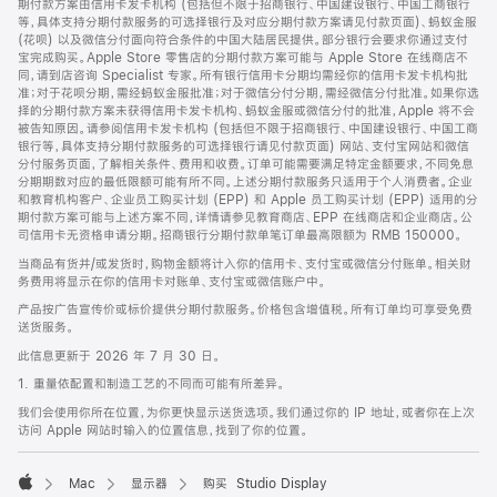
期付款方案由信用卡发卡机构 (包括但不限于招商银行、中国建设银行、中国工商银行
等，具体支持分期付款服务的可选择银行及对应分期付款方案请见付款页面)、蚂蚁金服
(花呗) 以及微信分付面向符合条件的中国大陆居民提供。部分银行会要求你通过支付
宝完成购买。Apple Store 零售店的分期付款方案可能与 Apple Store 在线商店不
同，请到店咨询 Specialist 专家。所有银行信用卡分期均需经你的信用卡发卡机构批
准；对于花呗分期，需经蚂蚁金服批准；对于微信分付分期，需经微信分付批准。如果你选
择的分期付款方案未获得信用卡发卡机构、蚂蚁金服或微信分付的批准，Apple 将不会
被告知原因。请参阅信用卡发卡机构 (包括但不限于招商银行、中国建设银行、中国工商
银行等，具体支持分期付款服务的可选择银行请见付款页面) 网站、支付宝网站和微信
分付服务页面，了解相关条件、费用和收费。订单可能需要满足特定金额要求，不同免息
分期期数对应的最低限额可能有所不同。上述分期付款服务只适用于个人消费者。企业
和教育机构客户、企业员工购买计划 (EPP) 和 Apple 员工购买计划 (EPP) 适用的分
期付款方案可能与上述方案不同，详情请参见教育商店、EPP 在线商店和企业商店。公
司信用卡无资格申请分期。招商银行分期付款单笔订单最高限额为 RMB 150000。
当商品有货并/或发货时，购物金额将计入你的信用卡、支付宝或微信分付账单。相关财
务费用将显示在你的信用卡对账单、支付宝或微信账户中。
产品按广告宣传价或标价提供分期付款服务。价格包含增值税。所有订单均可享受免费
送货服务。
此信息更新于 2026 年 7 月 30 日。
1. 重量依配置和制造工艺的不同而可能有所差异。
我们会使用你所在位置，为你更快显示送货选项。我们通过你的 IP 地址，或者你在上次
访问 Apple 网站时输入的位置信息，找到了你的位置。
Mac
显示器
购买 Studio Display