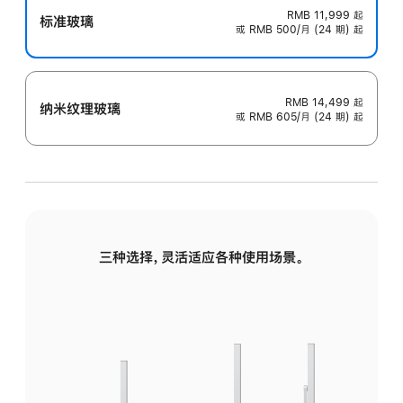
RMB 11,999
起
标准玻璃
或 RMB 500/月 (24 期) 起
RMB 14,499
起
纳米纹理玻璃
或 RMB 605/月 (24 期) 起
三种选择，灵活适应各种使用场景。
标