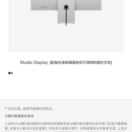
Studio Display (配备标准玻璃面板和可调倾斜度的支架)
网
脚
‡ 为近似值。金额可能随时间变动。
注
页
分期付款服务的条件
页
上述所示分期付款金额仅为使用特定期数免息分期付款估算得出的示例 (仅显示整数数
脚
额，未显示小数点以后的金额)，实际支付金额以银行、花呗或微信分付账单为准。上述分