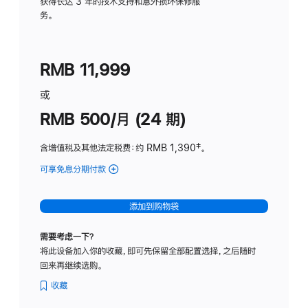
务
获得长达 3 年的技术支持和意外损坏保修服
务。
计
划
(适
RMB 11,999
用
于
或
Studio
RMB 500/月 (24 期)
Display
含增值税及其他法定税费
：约 RMB 1,390
脚
‡。
注
可享免息分期付款
(Studio
Display
-
添加到购物袋
标
准
需要考虑一下？
玻
将此设备加入你的收藏，即可先保留全部配置选择，之后随时
璃
回来再继续选购。
面
板
收藏
-