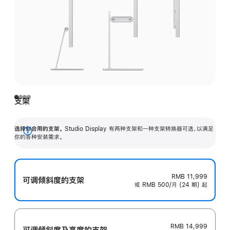
支架
选择你合用的支架。
Studio Display 有两种支架和一种支架转换器可选，以满足
展
你的各种安装需求。
开
RMB 11,999
可调倾斜度的支架
或 RMB 500/月 (24 期) 起
RMB 14,999
可调倾斜度及高‍度的支‍架