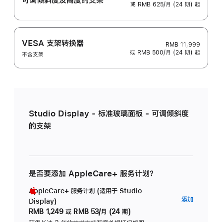
或 RMB 625/月 (24 期) 起
VESA 支架转换器
RMB 11,999
或 RMB 500/月 (24 期) 起
不含支架
Studio Display - 标准玻璃面板 - 可调倾斜度
的支架
是否要添加 AppleCare+ 服务计划？
AppleCare+ 服务计划 (适用于 Studio
AppleC
添加
Display)
服
RMB 1,249
或
RMB 53/月 (24 期)