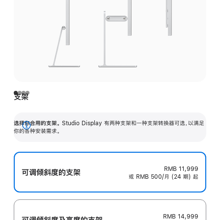
支架
选择你合用的支架。
Studio Display 有两种支架和一种支架转换器可选，以满足
展
你的各种安装需求。
开
RMB 11,999
可调倾斜度的支架
或 RMB 500/月 (24 期) 起
RMB 14,999
可调倾斜度及高‍度的支‍架