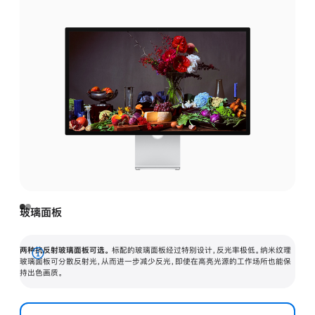
玻璃面板
两种抗反射玻璃面板可选。
标配的玻璃面板经过特别设计，反光率极低。纳米纹理
展
玻璃面板可分散反射光，从而进一步减少反光，即使在高亮光源的工作场所也能保
持出色画质。
开