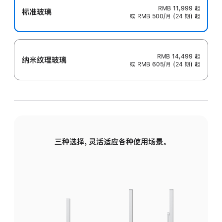
RMB 11,999
起
标准玻璃
或 RMB 500/月 (24 期) 起
RMB 14,499
起
纳米纹理玻璃
或 RMB 605/月 (24 期) 起
三种选择，灵活适应各种使用场景。
标