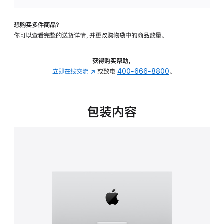
可
调
想购买多件商品？
倾
你可以查看完整的送货详情，并更改购物袋中的商品数量。
斜
度
的
获得购买帮助，
支
立即在线交流
(在
或致电
400-666-8800
。
架
新
的
窗
分
口
包装内容
期
中
付
打
款
开)
选
项)