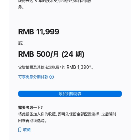
务
获得长达 3 年的技术支持和意外损坏保修服
务。
计
划
(适
RMB 11,999
用
于
或
Studio
RMB 500/月 (24 期)
Display
含增值税及其他法定税费
：约 RMB 1,390
脚
‡。
注
可享免息分期付款
(Studio
Display
-
添加到购物袋
标
准
需要考虑一下？
玻
将此设备加入你的收藏，即可先保留全部配置选择，之后随时
璃
回来再继续选购。
面
板
收藏
-