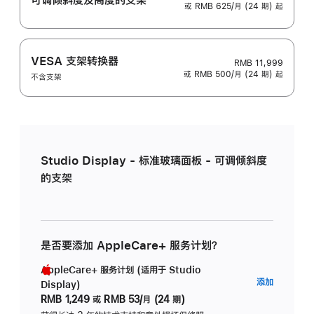
或 RMB 625/月 (24 期) 起
VESA 支架转换器
RMB 11,999
或 RMB 500/月 (24 期) 起
不含支架
Studio Display - 标准玻璃面板 - 可调倾斜度
的支架
是否要添加 AppleCare+ 服务计划？
AppleCare+ 服务计划 (适用于 Studio
AppleC
添加
Display)
服
RMB 1,249
或
RMB 53/月 (24 期)