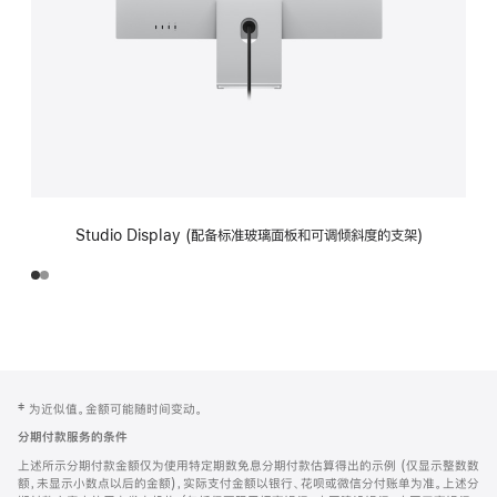
Studio Display (配备标准玻璃面板和可调倾斜度的支架)
网
脚
‡ 为近似值。金额可能随时间变动。
注
页
分期付款服务的条件
页
上述所示分期付款金额仅为使用特定期数免息分期付款估算得出的示例 (仅显示整数数
脚
额，未显示小数点以后的金额)，实际支付金额以银行、花呗或微信分付账单为准。上述分