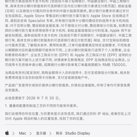
期付款方案由信用卡发卡机构 (包括但不限于招商银行、中国建设银行、中国工商银行
等，具体支持分期付款服务的可选择银行及对应分期付款方案请见付款页面)、蚂蚁金服
(花呗) 以及微信分付面向符合条件的中国大陆居民提供。部分银行会要求你通过支付
宝完成购买。Apple Store 零售店的分期付款方案可能与 Apple Store 在线商店不
同，请到店咨询 Specialist 专家。所有银行信用卡分期均需经你的信用卡发卡机构批
准；对于花呗分期，需经蚂蚁金服批准；对于微信分付分期，需经微信分付批准。如果你选
择的分期付款方案未获得信用卡发卡机构、蚂蚁金服或微信分付的批准，Apple 将不会
被告知原因。请参阅信用卡发卡机构 (包括但不限于招商银行、中国建设银行、中国工商
银行等，具体支持分期付款服务的可选择银行请见付款页面) 网站、支付宝网站和微信
分付服务页面，了解相关条件、费用和收费。订单可能需要满足特定金额要求，不同免息
分期期数对应的最低限额可能有所不同。上述分期付款服务只适用于个人消费者。企业
和教育机构客户、企业员工购买计划 (EPP) 和 Apple 员工购买计划 (EPP) 适用的分
期付款方案可能与上述方案不同，详情请参见教育商店、EPP 在线商店和企业商店。公
司信用卡无资格申请分期。招商银行分期付款单笔订单最高限额为 RMB 150000。
当商品有货并/或发货时，购物金额将计入你的信用卡、支付宝或微信分付账单。相关财
务费用将显示在你的信用卡对账单、支付宝或微信账户中。
产品按广告宣传价或标价提供分期付款服务。价格包含增值税。所有订单均可享受免费
送货服务。
此信息更新于 2026 年 7 月 30 日。
1. 重量依配置和制造工艺的不同而可能有所差异。
我们会使用你所在位置，为你更快显示送货选项。我们通过你的 IP 地址，或者你在上次
访问 Apple 网站时输入的位置信息，找到了你的位置。
Mac
显示器
购买 Studio Display