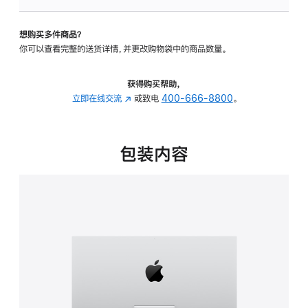
可
调
想购买多件商品？
倾
你可以查看完整的送货详情，并更改购物袋中的商品数量。
斜
度
的
获得购买帮助，
支
立即在线交流
(在
或致电
400-666-8800
。
架
新
的
窗
分
口
包装内容
期
中
付
打
款
开)
选
项)