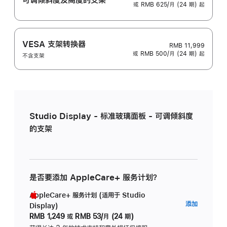
或 RMB 625/月 (24 期) 起
VESA 支架转换器
RMB 11,999
或 RMB 500/月 (24 期) 起
不含支架
Studio Display - 标准玻璃面板 - 可调倾斜度
的支架
是否要添加 AppleCare+ 服务计划？
AppleCare+ 服务计划 (适用于 Studio
AppleC
添加
Display)
服
RMB 1,249
或
RMB 53/月 (24 期)