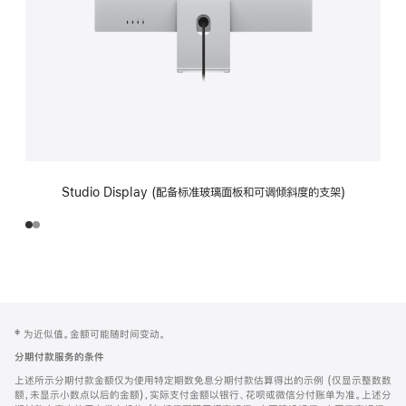
Studio Display (配备标准玻璃面板和可调倾斜度的支架)
网
脚
‡ 为近似值。金额可能随时间变动。
注
页
分期付款服务的条件
页
上述所示分期付款金额仅为使用特定期数免息分期付款估算得出的示例 (仅显示整数数
脚
额，未显示小数点以后的金额)，实际支付金额以银行、花呗或微信分付账单为准。上述分