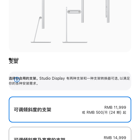
支架
选择你合用的支架。
Studio Display 有两种支架和一种支架转换器可选，以满足
展
你的各种安装需求。
开
RMB 11,999
可调倾斜度的支架
或 RMB 500/月 (24 期) 起
RMB 14,999
可调倾斜度及高‍度的支‍架