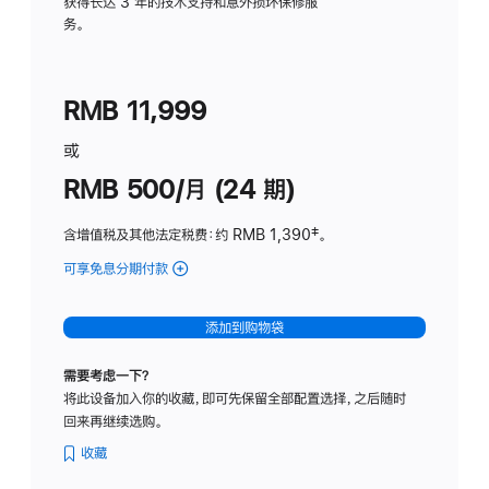
务
获得长达 3 年的技术支持和意外损坏保修服
务。
计
划
(适
RMB 11,999
用
于
或
Studio
RMB 500/月 (24 期)
Display
含增值税及其他法定税费
：约 RMB 1,390
脚
‡。
注
可享免息分期付款
(Studio
Display
-
添加到购物袋
标
准
需要考虑一下？
玻
将此设备加入你的收藏，即可先保留全部配置选择，之后随时
璃
回来再继续选购。
面
板
收藏
-