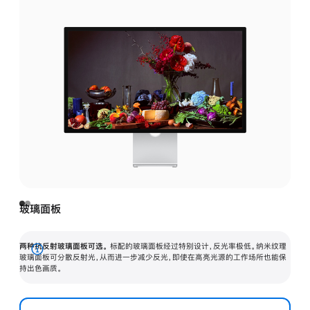
玻璃面板
两种抗反射玻璃面板可选。
标配的玻璃面板经过特别设计，反光率极低。纳米纹理
展
玻璃面板可分散反射光，从而进一步减少反光，即使在高亮光源的工作场所也能保
持出色画质。
开