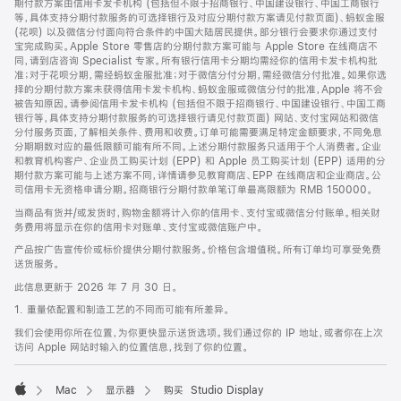
期付款方案由信用卡发卡机构 (包括但不限于招商银行、中国建设银行、中国工商银行
等，具体支持分期付款服务的可选择银行及对应分期付款方案请见付款页面)、蚂蚁金服
(花呗) 以及微信分付面向符合条件的中国大陆居民提供。部分银行会要求你通过支付
宝完成购买。Apple Store 零售店的分期付款方案可能与 Apple Store 在线商店不
同，请到店咨询 Specialist 专家。所有银行信用卡分期均需经你的信用卡发卡机构批
准；对于花呗分期，需经蚂蚁金服批准；对于微信分付分期，需经微信分付批准。如果你选
择的分期付款方案未获得信用卡发卡机构、蚂蚁金服或微信分付的批准，Apple 将不会
被告知原因。请参阅信用卡发卡机构 (包括但不限于招商银行、中国建设银行、中国工商
银行等，具体支持分期付款服务的可选择银行请见付款页面) 网站、支付宝网站和微信
分付服务页面，了解相关条件、费用和收费。订单可能需要满足特定金额要求，不同免息
分期期数对应的最低限额可能有所不同。上述分期付款服务只适用于个人消费者。企业
和教育机构客户、企业员工购买计划 (EPP) 和 Apple 员工购买计划 (EPP) 适用的分
期付款方案可能与上述方案不同，详情请参见教育商店、EPP 在线商店和企业商店。公
司信用卡无资格申请分期。招商银行分期付款单笔订单最高限额为 RMB 150000。
当商品有货并/或发货时，购物金额将计入你的信用卡、支付宝或微信分付账单。相关财
务费用将显示在你的信用卡对账单、支付宝或微信账户中。
产品按广告宣传价或标价提供分期付款服务。价格包含增值税。所有订单均可享受免费
送货服务。
此信息更新于 2026 年 7 月 30 日。
1. 重量依配置和制造工艺的不同而可能有所差异。
我们会使用你所在位置，为你更快显示送货选项。我们通过你的 IP 地址，或者你在上次
访问 Apple 网站时输入的位置信息，找到了你的位置。
Mac
显示器
购买 Studio Display