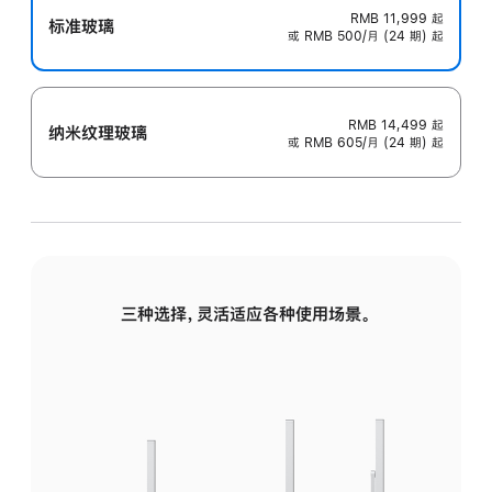
RMB 11,999
起
标准玻璃
或 RMB 500/月 (24 期) 起
RMB 14,499
起
纳米纹理玻璃
或 RMB 605/月 (24 期) 起
三种选择，灵活适应各种使用场景。
标