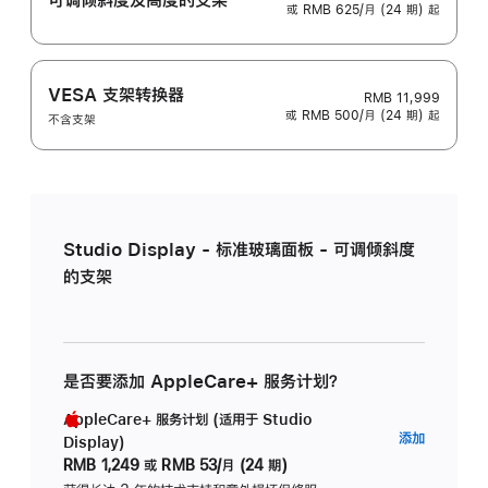
或 RMB 625/月 (24 期) 起
VESA 支架转换器
RMB 11,999
或 RMB 500/月 (24 期) 起
不含支架
Studio Display - 标准玻璃面板 - 可调倾斜度
的支架
是否要添加 AppleCare+ 服务计划？
AppleCare+ 服务计划 (适用于 Studio
AppleC
添加
Display)
服
RMB 1,249
或
RMB 53/月 (24 期)