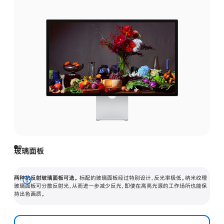
玻璃面板
两种抗反射玻璃面板可选。
标配的玻璃面板经过特别设计，反光率极低。纳米纹理
展
玻璃面板可分散反射光，从而进一步减少反光，即使在高亮光源的工作场所也能保
持出色画质。
开