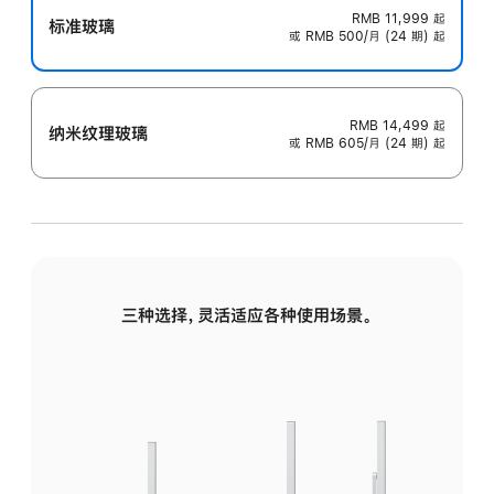
RMB 11,999
起
标准玻璃
或 RMB 500/月 (24 期) 起
RMB 14,499
起
纳米纹理玻璃
或 RMB 605/月 (24 期) 起
三种选择，灵活适应各种使用场景。
标