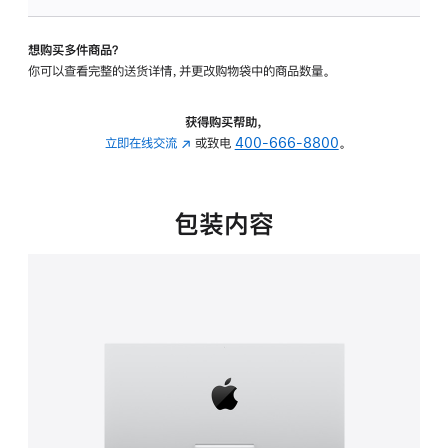
可
调
想购买多件商品？
倾
你可以查看完整的送货详情，并更改购物袋中的商品数量。
斜
度
的
获得购买帮助，
支
立即在线交流
(在
或致电
400-666-8800
。
架
新
的
窗
分
口
包装内容
期
中
付
打
款
开)
选
项)