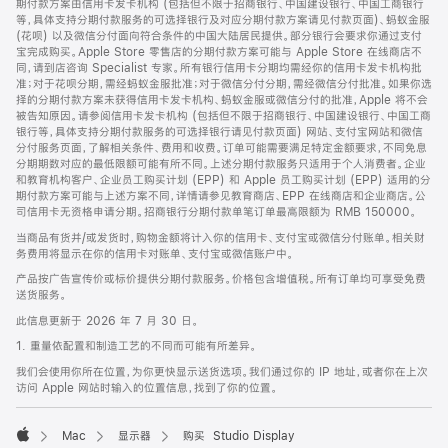
期付款方案由信用卡发卡机构 (包括但不限于招商银行、中国建设银行、中国工商银行
等，具体支持分期付款服务的可选择银行及对应分期付款方案请见付款页面)、蚂蚁金服
(花呗) 以及微信分付面向符合条件的中国大陆居民提供。部分银行会要求你通过支付
宝完成购买。Apple Store 零售店的分期付款方案可能与 Apple Store 在线商店不
同，请到店咨询 Specialist 专家。所有银行信用卡分期均需经你的信用卡发卡机构批
准；对于花呗分期，需经蚂蚁金服批准；对于微信分付分期，需经微信分付批准。如果你选
择的分期付款方案未获得信用卡发卡机构、蚂蚁金服或微信分付的批准，Apple 将不会
被告知原因。请参阅信用卡发卡机构 (包括但不限于招商银行、中国建设银行、中国工商
银行等，具体支持分期付款服务的可选择银行请见付款页面) 网站、支付宝网站和微信
分付服务页面，了解相关条件、费用和收费。订单可能需要满足特定金额要求，不同免息
分期期数对应的最低限额可能有所不同。上述分期付款服务只适用于个人消费者。企业
和教育机构客户、企业员工购买计划 (EPP) 和 Apple 员工购买计划 (EPP) 适用的分
期付款方案可能与上述方案不同，详情请参见教育商店、EPP 在线商店和企业商店。公
司信用卡无资格申请分期。招商银行分期付款单笔订单最高限额为 RMB 150000。
当商品有货并/或发货时，购物金额将计入你的信用卡、支付宝或微信分付账单。相关财
务费用将显示在你的信用卡对账单、支付宝或微信账户中。
产品按广告宣传价或标价提供分期付款服务。价格包含增值税。所有订单均可享受免费
送货服务。
此信息更新于 2026 年 7 月 30 日。
1. 重量依配置和制造工艺的不同而可能有所差异。
我们会使用你所在位置，为你更快显示送货选项。我们通过你的 IP 地址，或者你在上次
访问 Apple 网站时输入的位置信息，找到了你的位置。
Mac
显示器
购买 Studio Display