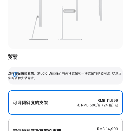
支架
选择你合用的支架。
Studio Display 有两种支架和一种支架转换器可选，以满足
展
你的各种安装需求。
开
RMB 11,999
可调倾斜度的支架
或 RMB 500/月 (24 期) 起
RMB 14,999
可调倾斜度及高‍度的支‍架