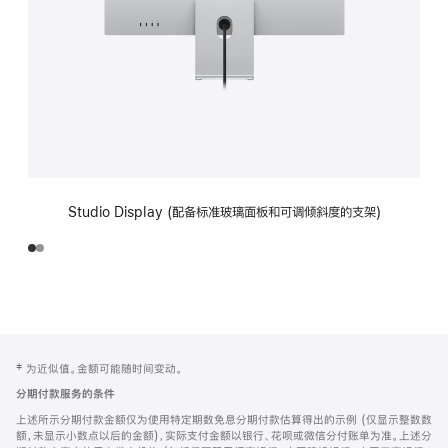
Studio Display (配备标准玻璃面板和可调倾斜度的支架)
网
脚
‡ 为近似值。金额可能随时间变动。
注
页
分期付款服务的条件
页
上述所示分期付款金额仅为使用特定期数免息分期付款估算得出的示例 (仅显示整数数
脚
额，未显示小数点以后的金额)，实际支付金额以银行、花呗或微信分付账单为准。上述分