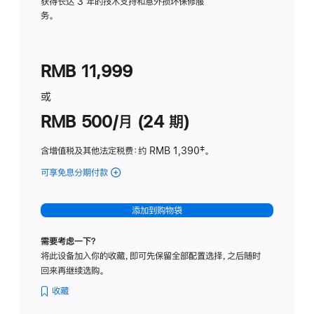
务
获得长达 3 年的技术支持和意外损坏保修服
务。
计
划
(适
RMB 11,999
用
于
或
Studio
RMB 500/月 (24 期)
Display
含增值税及其他法定税费
：约 RMB 1,390
脚
‡。
注
可享免息分期付款
(Studio
Display
-
添加到购物袋
标
准
需要考虑一下？
玻
将此设备加入你的收藏，即可先保留全部配置选择，之后随时
璃
回来再继续选购。
面
板
收藏
-