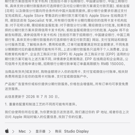
期付款方案由信用卡发卡机构 (包括但不限于招商银行、中国建设银行、中国工商银行
等，具体支持分期付款服务的可选择银行及对应分期付款方案请见付款页面)、蚂蚁金服
(花呗) 以及微信分付面向符合条件的中国大陆居民提供。部分银行会要求你通过支付
宝完成购买。Apple Store 零售店的分期付款方案可能与 Apple Store 在线商店不
同，请到店咨询 Specialist 专家。所有银行信用卡分期均需经你的信用卡发卡机构批
准；对于花呗分期，需经蚂蚁金服批准；对于微信分付分期，需经微信分付批准。如果你选
择的分期付款方案未获得信用卡发卡机构、蚂蚁金服或微信分付的批准，Apple 将不会
被告知原因。请参阅信用卡发卡机构 (包括但不限于招商银行、中国建设银行、中国工商
银行等，具体支持分期付款服务的可选择银行请见付款页面) 网站、支付宝网站和微信
分付服务页面，了解相关条件、费用和收费。订单可能需要满足特定金额要求，不同免息
分期期数对应的最低限额可能有所不同。上述分期付款服务只适用于个人消费者。企业
和教育机构客户、企业员工购买计划 (EPP) 和 Apple 员工购买计划 (EPP) 适用的分
期付款方案可能与上述方案不同，详情请参见教育商店、EPP 在线商店和企业商店。公
司信用卡无资格申请分期。招商银行分期付款单笔订单最高限额为 RMB 150000。
当商品有货并/或发货时，购物金额将计入你的信用卡、支付宝或微信分付账单。相关财
务费用将显示在你的信用卡对账单、支付宝或微信账户中。
产品按广告宣传价或标价提供分期付款服务。价格包含增值税。所有订单均可享受免费
送货服务。
此信息更新于 2026 年 7 月 30 日。
1. 重量依配置和制造工艺的不同而可能有所差异。
我们会使用你所在位置，为你更快显示送货选项。我们通过你的 IP 地址，或者你在上次
访问 Apple 网站时输入的位置信息，找到了你的位置。
Mac
显示器
购买 Studio Display