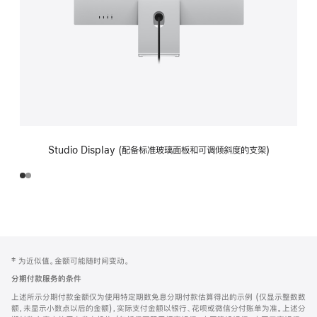
Studio Display (配备标准玻璃面板和可调倾斜度的支架)
网
脚
‡ 为近似值。金额可能随时间变动。
注
页
分期付款服务的条件
页
上述所示分期付款金额仅为使用特定期数免息分期付款估算得出的示例 (仅显示整数数
脚
额，未显示小数点以后的金额)，实际支付金额以银行、花呗或微信分付账单为准。上述分