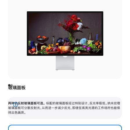
玻璃面板
两种抗反射玻璃面板可选。
标配的玻璃面板经过特别设计，反光率极低。纳米纹理
展
玻璃面板可分散反射光，从而进一步减少反光，即使在高亮光源的工作场所也能保
持出色画质。
开