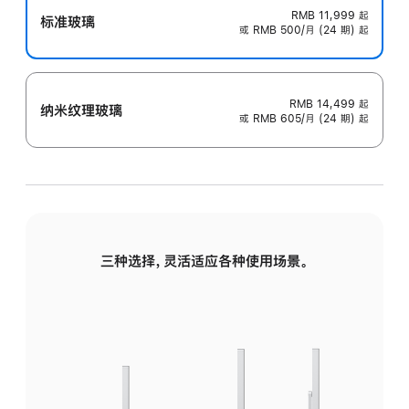
RMB 11,999
起
标准玻璃
或 RMB 500/月 (24 期) 起
RMB 14,499
起
纳米纹理玻璃
或 RMB 605/月 (24 期) 起
三种选择，灵活适应各种使用场景。
标