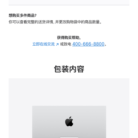
可
调
想购买多件商品？
倾
你可以查看完整的送货详情，并更改购物袋中的商品数量。
斜
度
的
获得购买帮助，
支
立即在线交流
(在
或致电
400-666-8800
。
架
新
的
窗
分
口
包装内容
期
中
付
打
款
开)
选
项)