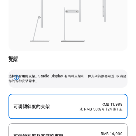
支架
选择你合用的支架。
Studio Display 有两种支架和一种支架转换器可选，以满足
展
你的各种安装需求。
开
RMB 11,999
可调倾斜度的支架
或 RMB 500/月 (24 期) 起
RMB 14,999
可调倾斜度及高‍度的支‍架