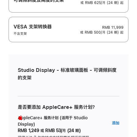
或 RMB 625/月 (24 期) 起
VESA 支架转换器
RMB 11,999
或 RMB 500/月 (24 期) 起
不含支架
Studio Display - 标准玻璃面板 - 可调倾斜度
的支架
是否要添加 AppleCare+ 服务计划？
AppleCare+ 服务计划 (适用于 Studio
AppleC
添加
Display)
服
RMB 1,249
或
RMB 53/月 (24 期)