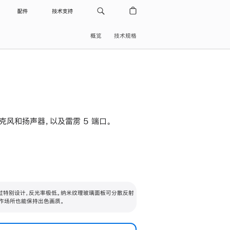
配件
技术支持
概览
技术规格
级麦克风和扬声器，以及雷雳 5 端口。
过特别设计，反光率极低。纳米纹理玻璃面板可分散反射
作场所也能保持出色画质。