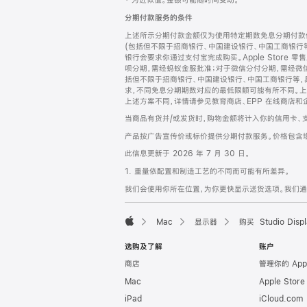
‡ 为近似值。金额可能随时间变动。
注
页
分期付款服务的条件
页
上述所示分期付款金额仅为使用特定期数免息分期付款估
脚
(包括但不限于招商银行、中国建设银行、中国工商银行
银行会要求你通过支付宝完成购买。Apple Store 零
呗分期，需经蚂蚁金服批准；对于微信分付分期，需经微信
括但不限于招商银行、中国建设银行、中国工商银行等，
求，不同免息分期期数对应的最低限额可能有所不同。上述分
上述方案不同，详情请参见教育商店、EPP 在线商店和
当商品有货并/或发货时，购物金额将计入你的信用卡、
产品按广告宣传价或标价提供分期付款服务。价格包含
此信息更新于 2026 年 7 月 30 日。
1. 重量依配置和制造工艺的不同而可能有所差异。
我们会使用你所在位置，为你更快显示送货选项。我们通过你
Mac
显示器
购买 Studio Displ
Apple
选购及了解
账户
商店
管理你的 App
Mac
Apple Stor
iPad
iCloud.com