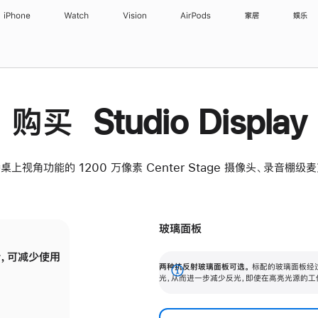
iPhone
Watch
Vision
AirPods
家居
娱乐
购买 Studio Display
桌上视角功能的 1200 万像素 Center Stage 摄像头、录音棚
玻璃面板
，可减少使用
纳米纹理玻璃面板可进一步减少反光，即使在
两种抗反射玻璃面板可选。
标配的玻璃面板经
。
有高亮光源的场所使用，也能保持出色画质。
展
光，从而进一步减少反光，即使在高亮光源的工
开