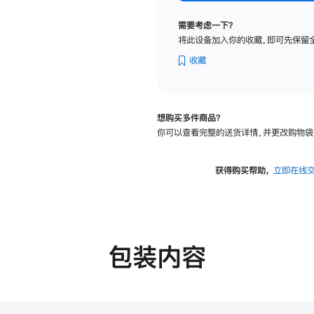
标
准
需要考虑一下？
玻
将此设备加入你的收藏，即可先保留
璃
面
收藏
板
-
可
想购买多件商品？
调
你可以查看完整的送货详情，并更改购物袋
倾
斜
度
获得购买帮助，
立即在线
的
支
架
的
分
包装内容
期
付
款
选
项)