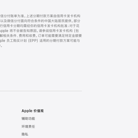
微信分付账单为准。上述分期付款方案由信用卡发卡机构
) 以及微信分付面向符合条件的中国大陆居民提供。部分
家。所有银行信用卡分期均需经你的信用卡发卡机构批准；对于花
ple 将不会被告知原因。请参阅信用卡发卡机构 (包
了解相关条件、费用和收费。订单可能需要满足特定金额要
e 员工购买计划 (EPP) 适用的分期付款方案可能与
。
Apple 价值观
辅助功能
环境责任
隐私