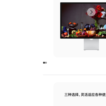
上
下
一
一
张
张
图
图
库
库
图
图
片
片
-
-
玻
玻
璃
璃
三种选择，灵活适应各种使
面
面
板
板