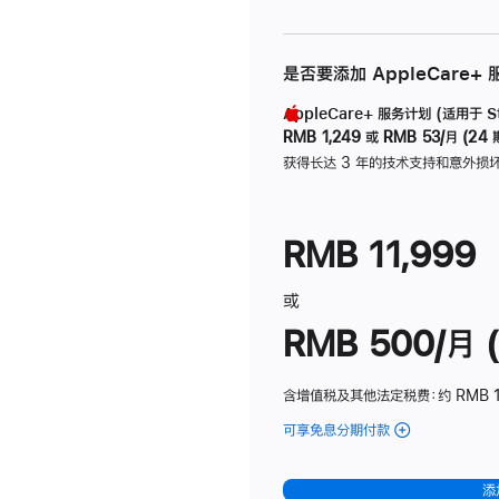
是否要添加 AppleCare+
AppleCare+ 服务计划 (适用于 Stu
RMB 1,249
或
RMB 53/月 (24 
获得长达 3 年的技术支持和意外损
RMB 11,999
或
RMB 500/月 (
含增值税及其他法定税费
：约 RMB 
可享免息分期付款
(Studio
Display
-
添