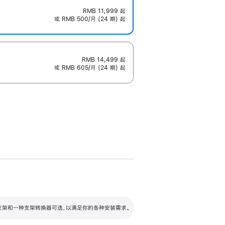
RMB 11,999
起
或 RMB 500/月 (24 期) 起
RMB 14,499
起
或 RMB 605/月 (24 期) 起
配可调倾斜度及高度的支架，额外增加 105
VESA 支架转换器
 有两种支架和一种支架转换器可选，以满足你的各种安装需求。
毫米的高度调节范围。
容的支架 (未随附)