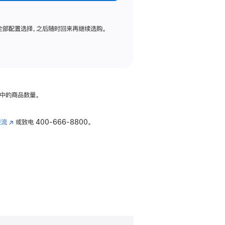
全部配置选择，之后随时回来再继续选购。
中的商品数量。
交流
(在
或致电
400-666-8800。
新
窗
口
中
打
开)