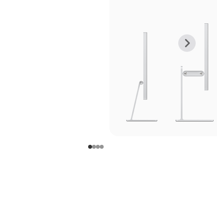
上
下
一
一
张
张
图
图
库
库
图
图
片
片
-
-
支
支
架
架