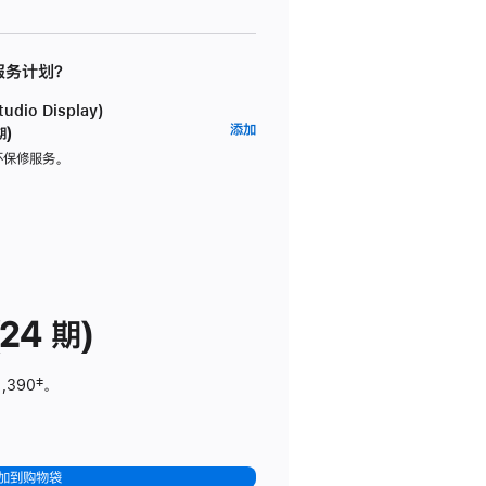
 服务计划？
dio Display)
AppleCare+
添加
期)
服
坏保修服务。
务
计
划
(适
用
于
24 期)
Studio
Display)
1,390
脚
‡。
注
加到购物袋