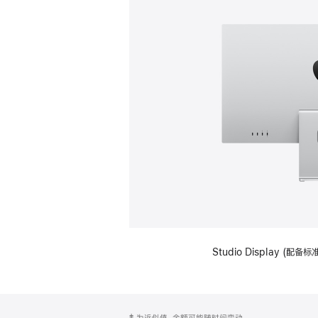
Studio Display (
网
脚