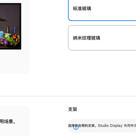
标准玻璃
纳米纹理玻璃
支架
用场景。
标配可调倾斜度的支架，提供 30 度的倾斜度
选
选择你合用的支架。
Studio Display
调节范围。
展