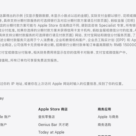
算得出的示例 (仅显示整数数额，未显示小数点以后的金额)，实际支付金额以银行、花呗或
等，具体支持分期付款服务的可选择银行及对应分期付款方案请见付款页面)、蚂蚁金服 (花呗
售店的分期付款方案可能与 Apple Store 在线商店不同，请到店咨询 Specialist 专
分付批准。如果你选择的分期付款方案未获得信用卡发卡机构、蚂蚁金服或微信分付的批准，Ap
具体支持分期付款服务的可选择银行请见付款页面) 网站、支付宝网站和微信分付服务页面，
期付款服务只适用于个人消费者。企业和教育机构客户、企业员工购买计划 (EPP) 和 Appl
企业商店。公司信用卡无资格申请分期。招商银行分期付款单笔订单最高限额为 RMB 150000
支付宝或微信分付账单。相关财务费用将显示在你的信用卡对账单、支付宝或微信账户中。
增值税。所有订单均可享受免费送货服务。
的 IP 地址，或者你在上次访问 Apple 网站时输入的位置信息，找到了你的位置。
ay
Apple Store 商店
商务应用
le 账户
查找零售店
Apple 与商务
e 账户
Genius Bar 天才吧
商务选购
Today at Apple