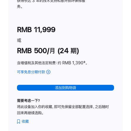
务
获得长达 3 年的技术支持和意外损坏保修服
务。
计
划
(适
RMB 11,999
用
于
或
Studio
RMB 500/月 (24 期)
Display
含增值税及其他法定税费
：约 RMB 1,390
脚
‡。
注
可享免息分期付款
(Studio
Display
-
添加到购物袋
标
准
需要考虑一下？
玻
将此设备加入你的收藏，即可先保留全部配置选择，之后随时
璃
回来再继续选购。
面
板
收藏
-