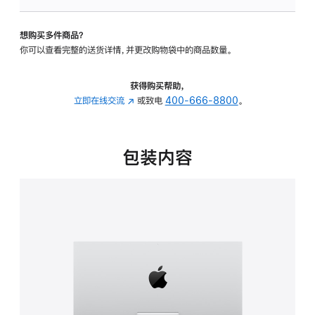
可
调
想购买多件商品？
倾
你可以查看完整的送货详情，并更改购物袋中的商品数量。
斜
度
的
获得购买帮助，
支
立即在线交流
(在
或致电
400-666-8800
。
架
新
的
窗
分
口
包装内容
期
中
付
打
款
开)
选
项)