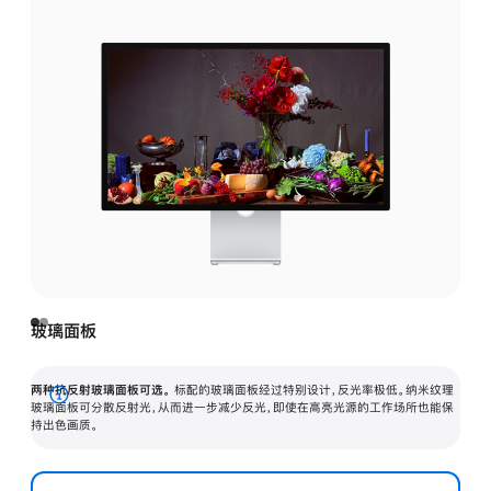
玻璃面板
两种抗反射玻璃面板可选。
标配的玻璃面板经过特别设计，反光率极低。纳米纹理
展
玻璃面板可分散反射光，从而进一步减少反光，即使在高亮光源的工作场所也能保
持出色画质。
开