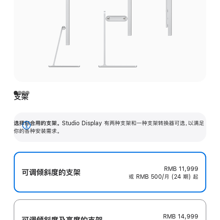
支架
选择你合用的支架。
Studio Display 有两种支架和一种支架转换器可选，以满足
展
你的各种安装需求。
开
RMB 11,999
可调倾斜度的支架
或 RMB 500/月 (24 期) 起
RMB 14,999
可调倾斜度及高‍度的支‍架