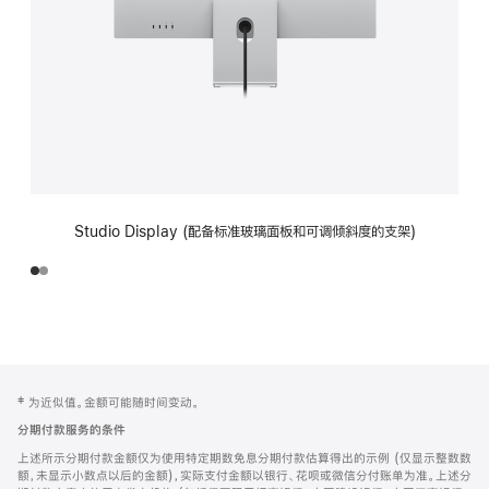
Studio Display (配备标准玻璃面板和可调倾斜度的支架)
网
脚
‡ 为近似值。金额可能随时间变动。
注
页
分期付款服务的条件
页
上述所示分期付款金额仅为使用特定期数免息分期付款估算得出的示例 (仅显示整数数
脚
额，未显示小数点以后的金额)，实际支付金额以银行、花呗或微信分付账单为准。上述分