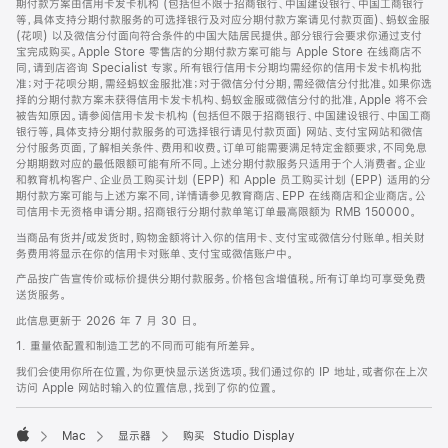
期付款方案由信用卡发卡机构 (包括但不限于招商银行、中国建设银行、中国工商银行
等，具体支持分期付款服务的可选择银行及对应分期付款方案请见付款页面)、蚂蚁金服
(花呗) 以及微信分付面向符合条件的中国大陆居民提供。部分银行会要求你通过支付
宝完成购买。Apple Store 零售店的分期付款方案可能与 Apple Store 在线商店不
同，请到店咨询 Specialist 专家。所有银行信用卡分期均需经你的信用卡发卡机构批
准；对于花呗分期，需经蚂蚁金服批准；对于微信分付分期，需经微信分付批准。如果你选
择的分期付款方案未获得信用卡发卡机构、蚂蚁金服或微信分付的批准，Apple 将不会
被告知原因。请参阅信用卡发卡机构 (包括但不限于招商银行、中国建设银行、中国工商
银行等，具体支持分期付款服务的可选择银行请见付款页面) 网站、支付宝网站和微信
分付服务页面，了解相关条件、费用和收费。订单可能需要满足特定金额要求，不同免息
分期期数对应的最低限额可能有所不同。上述分期付款服务只适用于个人消费者。企业
和教育机构客户、企业员工购买计划 (EPP) 和 Apple 员工购买计划 (EPP) 适用的分
期付款方案可能与上述方案不同，详情请参见教育商店、EPP 在线商店和企业商店。公
司信用卡无资格申请分期。招商银行分期付款单笔订单最高限额为 RMB 150000。
当商品有货并/或发货时，购物金额将计入你的信用卡、支付宝或微信分付账单。相关财
务费用将显示在你的信用卡对账单、支付宝或微信账户中。
产品按广告宣传价或标价提供分期付款服务。价格包含增值税。所有订单均可享受免费
送货服务。
此信息更新于 2026 年 7 月 30 日。
1. 重量依配置和制造工艺的不同而可能有所差异。
我们会使用你所在位置，为你更快显示送货选项。我们通过你的 IP 地址，或者你在上次
访问 Apple 网站时输入的位置信息，找到了你的位置。
Mac
显示器
购买 Studio Display