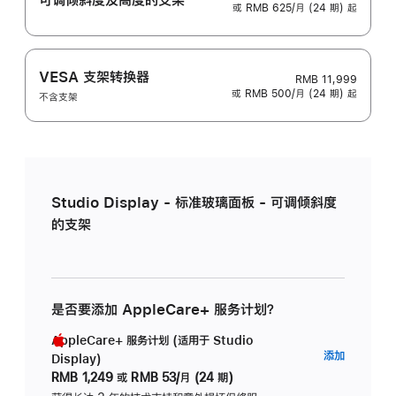
或 RMB 625/月 (24 期) 起
VESA 支架转换器
RMB 11,999
或 RMB 500/月 (24 期) 起
不含支架
Studio Display - 标准玻璃面板 - 可调倾斜度
的支架
是否要添加 AppleCare+ 服务计划？
AppleCare+ 服务计划 (适用于 Studio
AppleC
添加
Display)
服
RMB 1,249
或
RMB 53/月 (24 期)