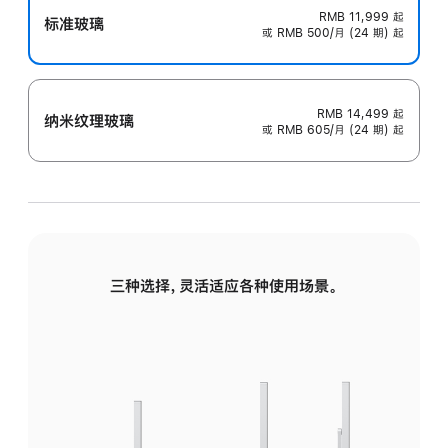
RMB 11,999
起
标准玻璃
或 RMB 500/月 (24 期) 起
RMB 14,499
起
纳米纹理玻璃
或 RMB 605/月 (24 期) 起
三种选择，灵活适应各种使用场景。
标