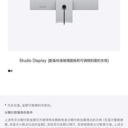
Studio Display (配备标准玻璃面板和可调倾斜度的支架)
网
脚
‡ 为近似值。金额可能随时间变动。
注
页
分期付款服务的条件
页
上述所示分期付款金额仅为使用特定期数免息分期付款估算得出的示例 (仅显示整数数
脚
额，未显示小数点以后的金额)，实际支付金额以银行、花呗或微信分付账单为准。上述分