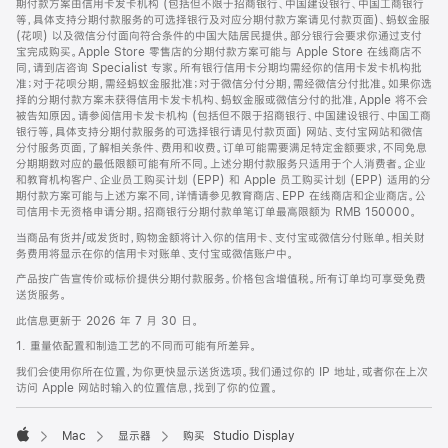
期付款方案由信用卡发卡机构 (包括但不限于招商银行、中国建设银行、中国工商银行
等，具体支持分期付款服务的可选择银行及对应分期付款方案请见付款页面)、蚂蚁金服
(花呗) 以及微信分付面向符合条件的中国大陆居民提供。部分银行会要求你通过支付
宝完成购买。Apple Store 零售店的分期付款方案可能与 Apple Store 在线商店不
同，请到店咨询 Specialist 专家。所有银行信用卡分期均需经你的信用卡发卡机构批
准；对于花呗分期，需经蚂蚁金服批准；对于微信分付分期，需经微信分付批准。如果你选
择的分期付款方案未获得信用卡发卡机构、蚂蚁金服或微信分付的批准，Apple 将不会
被告知原因。请参阅信用卡发卡机构 (包括但不限于招商银行、中国建设银行、中国工商
银行等，具体支持分期付款服务的可选择银行请见付款页面) 网站、支付宝网站和微信
分付服务页面，了解相关条件、费用和收费。订单可能需要满足特定金额要求，不同免息
分期期数对应的最低限额可能有所不同。上述分期付款服务只适用于个人消费者。企业
和教育机构客户、企业员工购买计划 (EPP) 和 Apple 员工购买计划 (EPP) 适用的分
期付款方案可能与上述方案不同，详情请参见教育商店、EPP 在线商店和企业商店。公
司信用卡无资格申请分期。招商银行分期付款单笔订单最高限额为 RMB 150000。
当商品有货并/或发货时，购物金额将计入你的信用卡、支付宝或微信分付账单。相关财
务费用将显示在你的信用卡对账单、支付宝或微信账户中。
产品按广告宣传价或标价提供分期付款服务。价格包含增值税。所有订单均可享受免费
送货服务。
此信息更新于 2026 年 7 月 30 日。
1. 重量依配置和制造工艺的不同而可能有所差异。
我们会使用你所在位置，为你更快显示送货选项。我们通过你的 IP 地址，或者你在上次
访问 Apple 网站时输入的位置信息，找到了你的位置。
Mac
显示器
购买 Studio Display