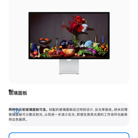
玻璃面板
两种抗反射玻璃面板可选。
标配的玻璃面板经过特别设计，反光率极低。纳米纹理
展
玻璃面板可分散反射光，从而进一步减少反光，即使在高亮光源的工作场所也能保
持出色画质。
开