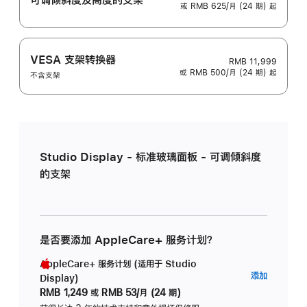
或 RMB 625/月 (24 期) 起
VESA 支架转换器
RMB 11,999
或 RMB 500/月 (24 期) 起
不含支架
Studio Display - 标准玻璃面板 - 可调倾斜度
的支架
是否要添加 AppleCare+ 服务计划？
AppleCare+ 服务计划 (适用于 Studio
AppleC
添加
Display)
服
RMB 1,249
或
RMB 53/月 (24 期)