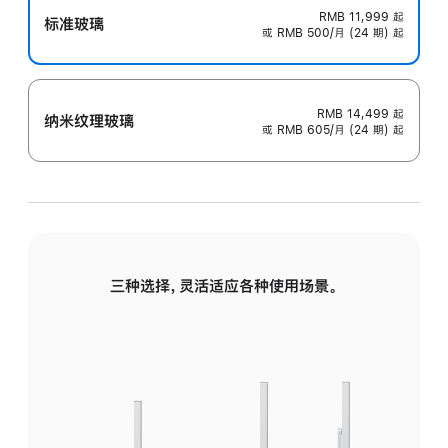
RMB 11,999
起
标准玻璃
或 RMB 500/月 (24 期) 起
RMB 14,499
起
纳米纹理玻璃
或 RMB 605/月 (24 期) 起
三种选择，灵活适应各种使用场景。
标