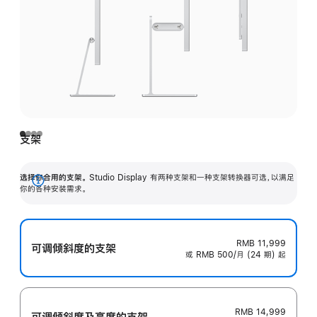
支架
选择你合用的支架。
Studio Display 有两种支架和一种支架转换器可选，以满足
展
你的各种安装需求。
开
RMB 11,999
可调倾斜度的支架
或 RMB 500/月 (24 期) 起
RMB 14,999
可调倾斜度及高‍度的支‍架