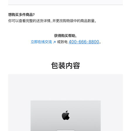
可
调
想购买多件商品？
倾
你可以查看完整的送货详情，并更改购物袋中的商品数量。
斜
度
的
获得购买帮助，
支
立即在线交流
(在
或致电
400-666-8800
。
架
新
的
窗
分
口
包装内容
期
中
付
打
款
开)
选
项)