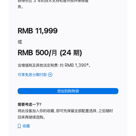
务
获得长达 3 年的技术支持和意外损坏保修服
务。
计
划
(适
RMB 11,999
用
于
或
Studio
RMB 500/月 (24 期)
Display
含增值税及其他法定税费
：约 RMB 1,390
脚
‡。
注
可享免息分期付款
(Studio
Display
-
添加到购物袋
标
准
需要考虑一下？
玻
将此设备加入你的收藏，即可先保留全部配置选择，之后随时
璃
回来再继续选购。
面
板
收藏
-