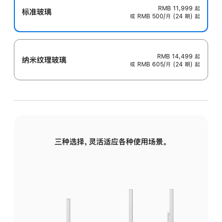
RMB 11,999
起
标准玻璃
或 RMB 500/月 (24 期) 起
RMB 14,499
起
纳米纹理玻璃
或 RMB 605/月 (24 期) 起
三种选择，灵活适应各种使用场景。
标