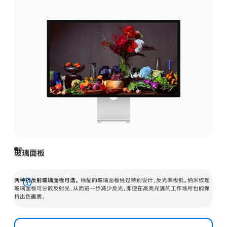
玻璃面板
两种抗反射玻璃面板可选。
标配的玻璃面板经过特别设计，反光率极低。纳米纹理
展
玻璃面板可分散反射光，从而进一步减少反光，即使在高亮光源的工作场所也能保
持出色画质。
开