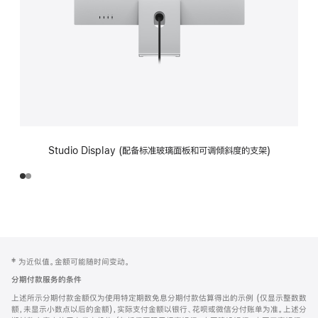
Studio Display (配备标准玻璃面板和可调倾斜度的支架)
网
脚
‡ 为近似值。金额可能随时间变动。
注
页
分期付款服务的条件
页
上述所示分期付款金额仅为使用特定期数免息分期付款估算得出的示例 (仅显示整数数
脚
额，未显示小数点以后的金额)，实际支付金额以银行、花呗或微信分付账单为准。上述分