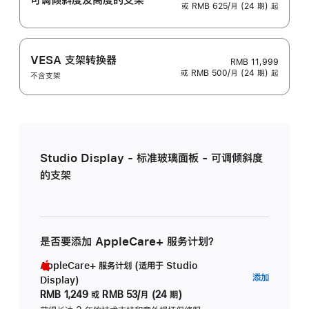
或 RMB 625/月 (24 期) 起
VESA 支架转换器
RMB 11,999
或 RMB 500/月 (24 期) 起
不含支架
Studio Display - 标准玻璃面板 - 可调倾斜度
的支架
是否要添加 AppleCare+ 服务计划？
AppleCare+ 服务计划 (适用于 Studio
AppleC
添加
Display)
服
RMB 1,249
或
RMB 53/月 (24 期)