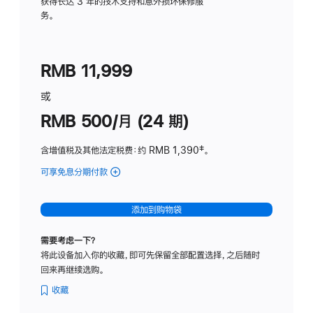
务
获得长达 3 年的技术支持和意外损坏保修服
务。
计
划
(适
RMB 11,999
用
于
或
Studio
RMB 500/月 (24 期)
Display
含增值税及其他法定税费
：约 RMB 1,390
脚
‡。
注
可享免息分期付款
(Studio
Display
-
添加到购物袋
标
准
需要考虑一下？
玻
将此设备加入你的收藏，即可先保留全部配置选择，之后随时
璃
回来再继续选购。
面
板
收藏
-