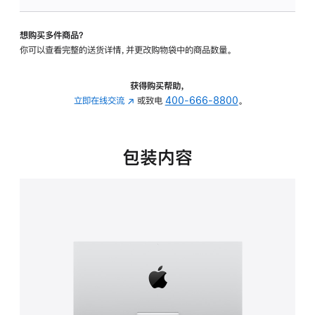
可
调
想购买多件商品？
倾
你可以查看完整的送货详情，并更改购物袋中的商品数量。
斜
度
的
获得购买帮助，
支
立即在线交流
(在
或致电
400-666-8800
。
架
新
的
窗
分
口
包装内容
期
中
付
打
款
开)
选
项)