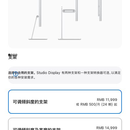
支架
选择你合用的支架。
Studio Display 有两种支架和一种支架转换器可选，以满足
展
你的各种安装需求。
开
RMB 11,999
可调倾斜度的支架
或 RMB 500/月 (24 期) 起
RMB 14,999
可调倾斜度及高‍度的支‍架