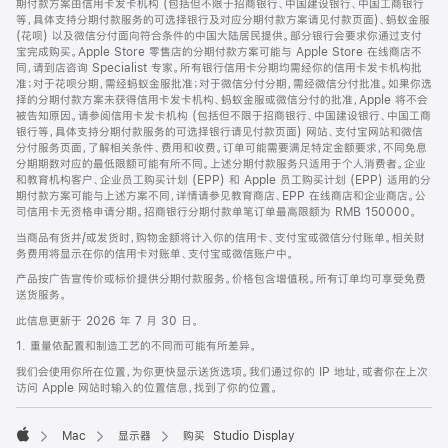
期付款方案由信用卡发卡机构 (包括但不限于招商银行、中国建设银行、中国工商银行
等，具体支持分期付款服务的可选择银行及对应分期付款方案请见付款页面)、蚂蚁金服
(花呗) 以及微信分付面向符合条件的中国大陆居民提供。部分银行会要求你通过支付
宝完成购买。Apple Store 零售店的分期付款方案可能与 Apple Store 在线商店不
同，请到店咨询 Specialist 专家。所有银行信用卡分期均需经你的信用卡发卡机构批
准；对于花呗分期，需经蚂蚁金服批准；对于微信分付分期，需经微信分付批准。如果你选
择的分期付款方案未获得信用卡发卡机构、蚂蚁金服或微信分付的批准，Apple 将不会
被告知原因。请参阅信用卡发卡机构 (包括但不限于招商银行、中国建设银行、中国工商
银行等，具体支持分期付款服务的可选择银行请见付款页面) 网站、支付宝网站和微信
分付服务页面，了解相关条件、费用和收费。订单可能需要满足特定金额要求，不同免息
分期期数对应的最低限额可能有所不同。上述分期付款服务只适用于个人消费者。企业
和教育机构客户、企业员工购买计划 (EPP) 和 Apple 员工购买计划 (EPP) 适用的分
期付款方案可能与上述方案不同，详情请参见教育商店、EPP 在线商店和企业商店。公
司信用卡无资格申请分期。招商银行分期付款单笔订单最高限额为 RMB 150000。
当商品有货并/或发货时，购物金额将计入你的信用卡、支付宝或微信分付账单。相关财
务费用将显示在你的信用卡对账单、支付宝或微信账户中。
产品按广告宣传价或标价提供分期付款服务。价格包含增值税。所有订单均可享受免费
送货服务。
此信息更新于 2026 年 7 月 30 日。
1. 重量依配置和制造工艺的不同而可能有所差异。
我们会使用你所在位置，为你更快显示送货选项。我们通过你的 IP 地址，或者你在上次
访问 Apple 网站时输入的位置信息，找到了你的位置。
Mac
显示器
购买 Studio Display