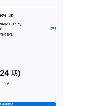
 服务计划？
dio Display)
AppleCare+
添加
期)
服
坏保修服务。
务
计
划
(适
用
于
24 期)
Studio
Display)
1,390
脚
‡。
注
加到购物袋