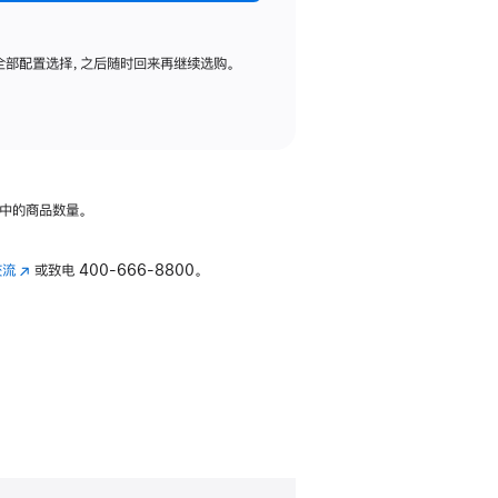
全部配置选择，之后随时回来再继续选购。
中的商品数量。
交流
(在
或致电
400-666-8800。
新
窗
口
中
打
开)