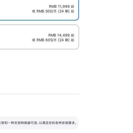
RMB 11,999
起
或 RMB 500/月 (24 期) 起
RMB 14,499
起
或 RMB 605/月 (24 期) 起
配可调倾斜度及高度的支架，额外增加 105
VESA 支架转换器
 有两种支架和一种支架转换器可选，以满足你的各种安装需求。
毫米的高度调节范围。
容的支架 (未随附)