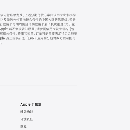
微信分付账单为准。上述分期付款方案由信用卡发卡机构
) 以及微信分付面向符合条件的中国大陆居民提供。部分
家。所有银行信用卡分期均需经你的信用卡发卡机构批准；对于花
ple 将不会被告知原因。请参阅信用卡发卡机构 (包
了解相关条件、费用和收费。订单可能需要满足特定金额要
e 员工购买计划 (EPP) 适用的分期付款方案可能与
。
Apple 价值观
辅助功能
环境责任
隐私