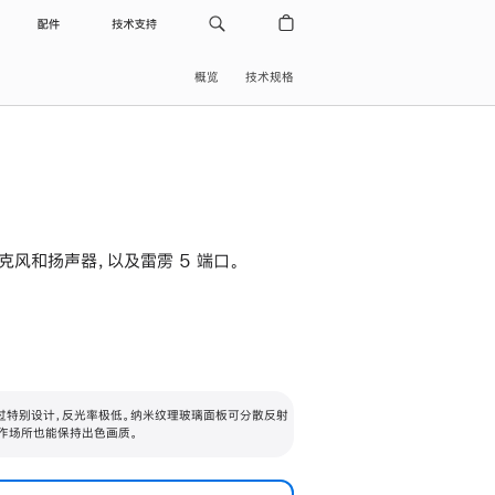
配件
技术支持
概览
技术规格
级麦克风和扬声器，以及雷雳 5 端口。
过特别设计，反光率极低。纳米纹理玻璃面板可分散反射
作场所也能保持出色画质。