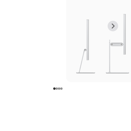
上
下
一
一
张
张
图
图
库
库
图
图
片
片
-
-
支
支
架
架