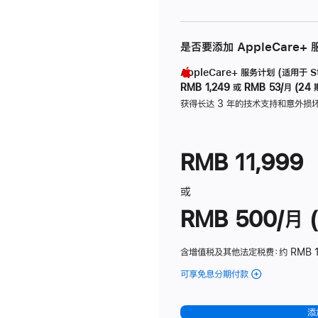
是否要添加 AppleCare+
AppleCare+ 服务计划 (适用于 Stu
RMB 1,249
或
RMB 53/月 (24 
获得长达 3 年的技术支持和意外损
RMB 11,999
或
RMB 500/月 (
含增值税及其他法定税费
：约 RMB 
可享免息分期付款
(Studio
Display
-
添