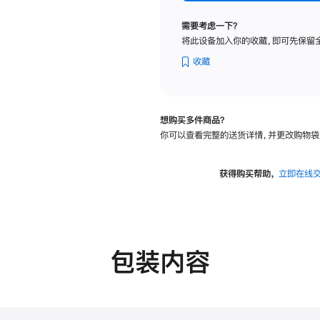
标
准
需要考虑一下？
玻
将此设备加入你的收藏，即可先保留
璃
面
收藏
板
-
可
想购买多件商品？
调
你可以查看完整的送货详情，并更改购物袋
倾
斜
度
获得购买帮助，
立即在线
的
支
架
的
分
包装内容
期
付
款
选
项)