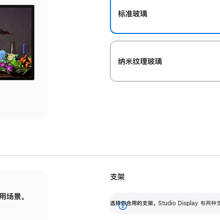
标准玻璃
纳米纹理玻璃
支架
用场景。
标配可调倾斜度的支架，提供 30 度的倾斜度
选
选择你合用的支架。
Studio Display
调节范围。
展