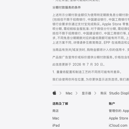
‡ 为近似值。金额可能随时间变动。
注
页
分期付款服务的条件
页
上述所示分期付款金额仅为使用特定期数免息分期付款估
脚
(包括但不限于招商银行、中国建设银行、中国工商银行
银行会要求你通过支付宝完成购买。Apple Store 零
呗分期，需经蚂蚁金服批准；对于微信分付分期，需经微信
括但不限于招商银行、中国建设银行、中国工商银行等，
求，不同免息分期期数对应的最低限额可能有所不同。上述分
上述方案不同，详情请参见教育商店、EPP 在线商店和
当商品有货并/或发货时，购物金额将计入你的信用卡、
产品按广告宣传价或标价提供分期付款服务。价格包含
此信息更新于 2026 年 7 月 30 日。
1. 重量依配置和制造工艺的不同而可能有所差异。
我们会使用你所在位置，为你更快显示送货选项。我们通过你
Mac
显示器
购买 Studio Displ
Apple
选购及了解
账户
商店
管理你的 App
Mac
Apple Stor
iPad
iCloud.com