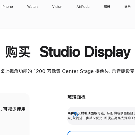
iPhone
Watch
Vision
AirPods
家居
娱乐
购买 Studio Display
桌上视角功能的 1200 万像素 Center Stage 摄像头、录音棚
玻璃面板
，可减少使用
纳米纹理玻璃面板可进一步减少反光，即使在
两种抗反射玻璃面板可选。
标配的玻璃面板经
。
有高亮光源的场所使用，也能保持出色画质。
展
光，从而进一步减少反光，即使在高亮光源的工
开