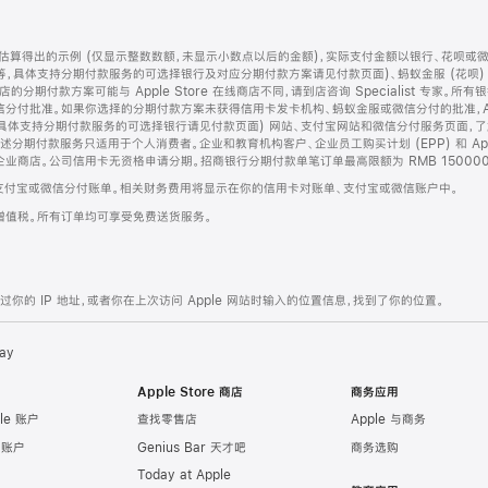
算得出的示例 (仅显示整数数额，未显示小数点以后的金额)，实际支付金额以银行、花呗或
等，具体支持分期付款服务的可选择银行及对应分期付款方案请见付款页面)、蚂蚁金服 (花呗
售店的分期付款方案可能与 Apple Store 在线商店不同，请到店咨询 Specialist 专
分付批准。如果你选择的分期付款方案未获得信用卡发卡机构、蚂蚁金服或微信分付的批准，Ap
具体支持分期付款服务的可选择银行请见付款页面) 网站、支付宝网站和微信分付服务页面，
期付款服务只适用于个人消费者。企业和教育机构客户、企业员工购买计划 (EPP) 和 Appl
企业商店。公司信用卡无资格申请分期。招商银行分期付款单笔订单最高限额为 RMB 150000
支付宝或微信分付账单。相关财务费用将显示在你的信用卡对账单、支付宝或微信账户中。
增值税。所有订单均可享受免费送货服务。
的 IP 地址，或者你在上次访问 Apple 网站时输入的位置信息，找到了你的位置。
ay
Apple Store 商店
商务应用
le 账户
查找零售店
Apple 与商务
e 账户
Genius Bar 天才吧
商务选购
Today at Apple