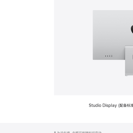
Studio Display (
网
脚