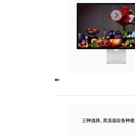
上
下
一
一
张
张
图
图
库
库
图
图
片
片
-
-
玻
玻
璃
璃
三种选择，灵活适应各种使
面
面
板
板