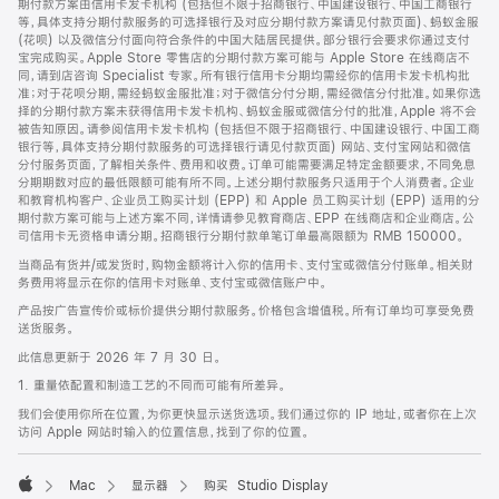
期付款方案由信用卡发卡机构 (包括但不限于招商银行、中国建设银行、中国工商银行
等，具体支持分期付款服务的可选择银行及对应分期付款方案请见付款页面)、蚂蚁金服
(花呗) 以及微信分付面向符合条件的中国大陆居民提供。部分银行会要求你通过支付
宝完成购买。Apple Store 零售店的分期付款方案可能与 Apple Store 在线商店不
同，请到店咨询 Specialist 专家。所有银行信用卡分期均需经你的信用卡发卡机构批
准；对于花呗分期，需经蚂蚁金服批准；对于微信分付分期，需经微信分付批准。如果你选
择的分期付款方案未获得信用卡发卡机构、蚂蚁金服或微信分付的批准，Apple 将不会
被告知原因。请参阅信用卡发卡机构 (包括但不限于招商银行、中国建设银行、中国工商
银行等，具体支持分期付款服务的可选择银行请见付款页面) 网站、支付宝网站和微信
分付服务页面，了解相关条件、费用和收费。订单可能需要满足特定金额要求，不同免息
分期期数对应的最低限额可能有所不同。上述分期付款服务只适用于个人消费者。企业
和教育机构客户、企业员工购买计划 (EPP) 和 Apple 员工购买计划 (EPP) 适用的分
期付款方案可能与上述方案不同，详情请参见教育商店、EPP 在线商店和企业商店。公
司信用卡无资格申请分期。招商银行分期付款单笔订单最高限额为 RMB 150000。
当商品有货并/或发货时，购物金额将计入你的信用卡、支付宝或微信分付账单。相关财
务费用将显示在你的信用卡对账单、支付宝或微信账户中。
产品按广告宣传价或标价提供分期付款服务。价格包含增值税。所有订单均可享受免费
送货服务。
此信息更新于 2026 年 7 月 30 日。
1. 重量依配置和制造工艺的不同而可能有所差异。
我们会使用你所在位置，为你更快显示送货选项。我们通过你的 IP 地址，或者你在上次
访问 Apple 网站时输入的位置信息，找到了你的位置。
Mac
显示器
购买 Studio Display