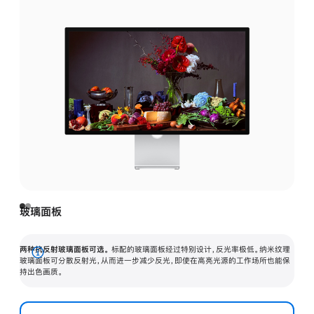
玻璃面板
两种抗反射玻璃面板可选。
标配的玻璃面板经过特别设计，反光率极低。纳米纹理
展
玻璃面板可分散反射光，从而进一步减少反光，即使在高亮光源的工作场所也能保
持出色画质。
开