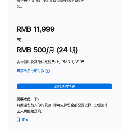
务
获得长达 3 年的技术支持和意外损坏保修服
务。
计
划
(适
RMB 11,999
用
于
或
Studio
RMB 500/月 (24 期)
Display
含增值税及其他法定税费
：约 RMB 1,390
脚
‡。
注
可享免息分期付款
(Studio
Display
-
添加到购物袋
标
准
需要考虑一下？
玻
将此设备加入你的收藏，即可先保留全部配置选择，之后随时
璃
回来再继续选购。
面
板
收藏
-