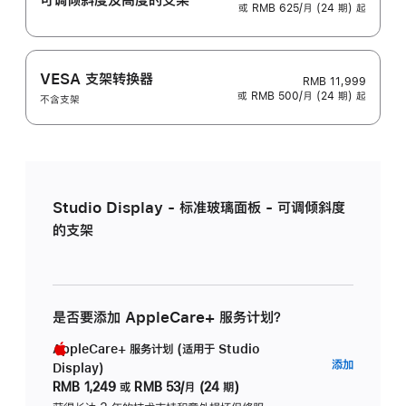
或 RMB 625/月 (24 期) 起
VESA 支架转换器
RMB 11,999
或 RMB 500/月 (24 期) 起
不含支架
Studio Display - 标准玻璃面板 - 可调倾斜度
的支架
是否要添加 AppleCare+ 服务计划？
AppleCare+ 服务计划 (适用于 Studio
AppleC
添加
Display)
服
RMB 1,249
或
RMB 53/月 (24 期)