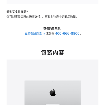
可
调
想购买多件商品？
倾
你可以查看完整的送货详情，并更改购物袋中的商品数量。
斜
度
的
获得购买帮助，
支
立即在线交流
(在
或致电
400-666-8800
。
架
新
的
窗
分
口
包装内容
期
中
付
打
款
开)
选
项)