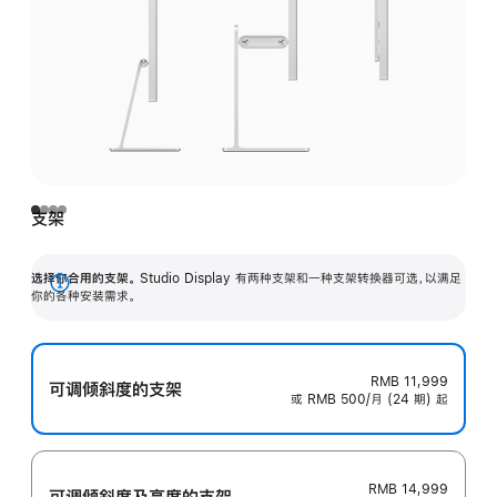
支架
选择你合用的支架。
Studio Display 有两种支架和一种支架转换器可选，以满足
展
你的各种安装需求。
开
RMB 11,999
可调倾斜度的支架
或 RMB 500/月 (24 期) 起
RMB 14,999
可调倾斜度及高‍度的支‍架