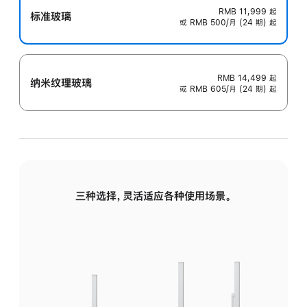
RMB 11,999
起
标准玻璃
或 RMB 500/月 (24 期) 起
RMB 14,499
起
纳米纹理玻璃
或 RMB 605/月 (24 期) 起
三种选择，灵活适应各种使用场景。
标