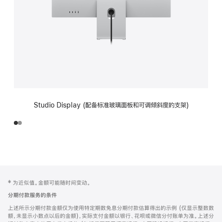
Studio Display (配备标准玻璃面板和可调倾斜度的支架)
网
脚
‡ 为近似值。金额可能随时间变动。
注
页
分期付款服务的条件
页
上述所示分期付款金额仅为使用特定期数免息分期付款估算得出的示例 (仅显示整数数
脚
额，未显示小数点以后的金额)，实际支付金额以银行、花呗或微信分付账单为准。上述分