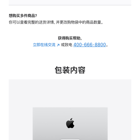
可
调
想购买多件商品？
倾
你可以查看完整的送货详情，并更改购物袋中的商品数量。
斜
度
的
获得购买帮助，
支
立即在线交流
(在
或致电
400-666-8800
。
架
新
的
窗
分
口
包装内容
期
中
付
打
款
开)
选
项)