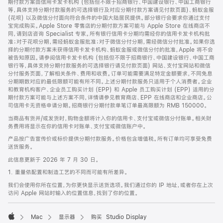
期付款方案由信用卡发卡机构 (包括但不限于招商银行、中国建设银行、中国工商银行
等，具体支持分期付款服务的可选择银行及对应分期付款方案请见付款页面)、蚂蚁金服
(花呗) 以及微信分付面向符合条件的中国大陆居民提供。部分银行会要求你通过支付
宝完成购买。Apple Store 零售店的分期付款方案可能与 Apple Store 在线商店不
同，请到店咨询 Specialist 专家。所有银行信用卡分期均需经你的信用卡发卡机构批
准；对于花呗分期，需经蚂蚁金服批准；对于微信分付分期，需经微信分付批准。如果你选
择的分期付款方案未获得信用卡发卡机构、蚂蚁金服或微信分付的批准，Apple 将不会
被告知原因。请参阅信用卡发卡机构 (包括但不限于招商银行、中国建设银行、中国工商
银行等，具体支持分期付款服务的可选择银行请见付款页面) 网站、支付宝网站和微信
分付服务页面，了解相关条件、费用和收费。订单可能需要满足特定金额要求，不同免息
分期期数对应的最低限额可能有所不同。上述分期付款服务只适用于个人消费者。企业
和教育机构客户、企业员工购买计划 (EPP) 和 Apple 员工购买计划 (EPP) 适用的分
期付款方案可能与上述方案不同，详情请参见教育商店、EPP 在线商店和企业商店。公
司信用卡无资格申请分期。招商银行分期付款单笔订单最高限额为 RMB 150000。
当商品有货并/或发货时，购物金额将计入你的信用卡、支付宝或微信分付账单。相关财
务费用将显示在你的信用卡对账单、支付宝或微信账户中。
产品按广告宣传价或标价提供分期付款服务。价格包含增值税。所有订单均可享受免费
送货服务。
此信息更新于 2026 年 7 月 30 日。
1. 重量依配置和制造工艺的不同而可能有所差异。
我们会使用你所在位置，为你更快显示送货选项。我们通过你的 IP 地址，或者你在上次
访问 Apple 网站时输入的位置信息，找到了你的位置。
Mac
显示器
购买 Studio Display