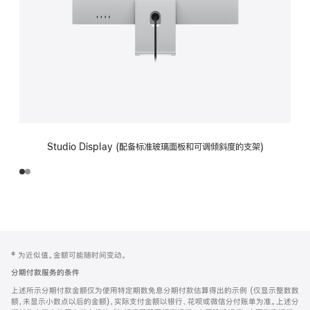
Studio Display (配备标准玻璃面板和可调倾斜度的支架)
网
脚
‡ 为近似值。金额可能随时间变动。
注
页
分期付款服务的条件
页
上述所示分期付款金额仅为使用特定期数免息分期付款估算得出的示例 (仅显示整数数
脚
额，未显示小数点以后的金额)，实际支付金额以银行、花呗或微信分付账单为准。上述分