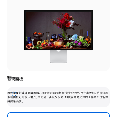
玻璃面板
两种抗反射玻璃面板可选。
标配的玻璃面板经过特别设计，反光率极低。纳米纹理
展
玻璃面板可分散反射光，从而进一步减少反光，即使在高亮光源的工作场所也能保
持出色画质。
开