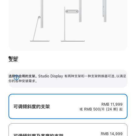
支架
选择你合用的支架。
Studio Display 有两种支架和一种支架转换器可选，以满足
展
你的各种安装需求。
开
RMB 11,999
可调倾斜度的支架
或 RMB 500/月 (24 期) 起
RMB 14,999
可调倾斜度及高‍度的支‍架