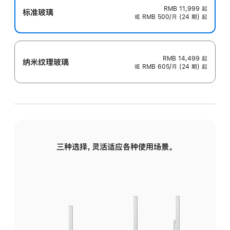
RMB 11,999
起
标准玻璃
或 RMB 500/月 (24 期) 起
RMB 14,499
起
纳米纹理玻璃
或 RMB 605/月 (24 期) 起
三种选择，灵活适应各种使用场景。
标