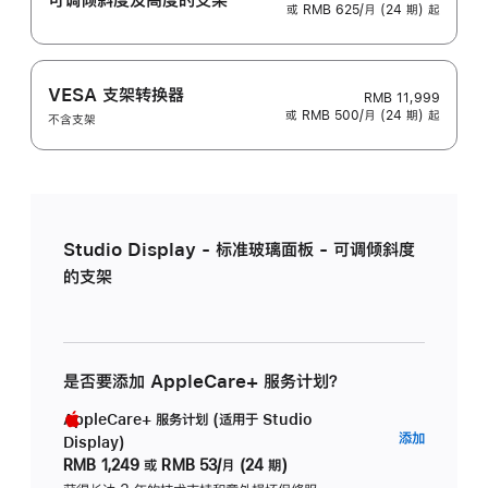
或 RMB 625/月 (24 期) 起
VESA 支架转换器
RMB 11,999
或 RMB 500/月 (24 期) 起
不含支架
Studio Display - 标准玻璃面板 - 可调倾斜度
的支架
是否要添加 AppleCare+ 服务计划？
AppleCare+ 服务计划 (适用于 Studio
AppleC
添加
Display)
服
RMB 1,249
或
RMB 53/月 (24 期)