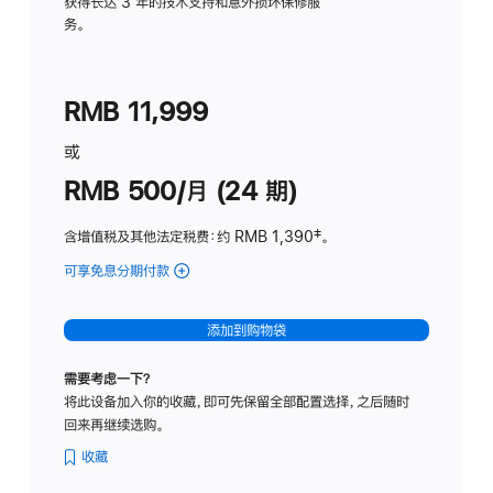
务
获得长达 3 年的技术支持和意外损坏保修服
务。
计
划
(适
RMB 11,999
用
于
或
Studio
RMB 500/月 (24 期)
Display
含增值税及其他法定税费
：约 RMB 1,390
脚
‡。
注
可享免息分期付款
(Studio
Display
-
添加到购物袋
标
准
需要考虑一下？
玻
将此设备加入你的收藏，即可先保留全部配置选择，之后随时
璃
回来再继续选购。
面
板
收藏
-