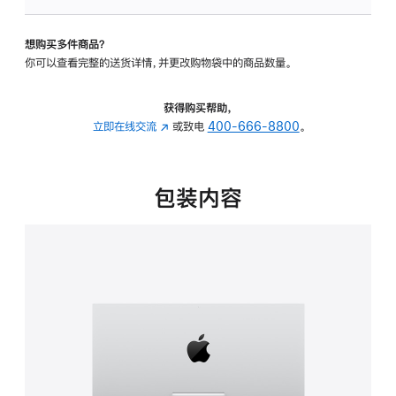
可
调
想购买多件商品？
倾
你可以查看完整的送货详情，并更改购物袋中的商品数量。
斜
度
的
获得购买帮助，
支
立即在线交流
(在
或致电
400-666-8800
。
架
新
的
窗
分
口
包装内容
期
中
付
打
款
开)
选
项)