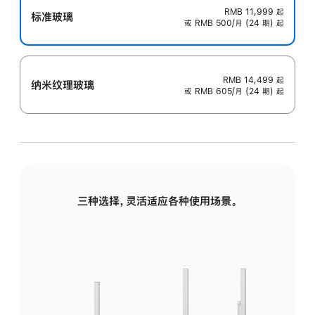
RMB 11,999
起
标准玻璃
或 RMB 500/月 (24 期) 起
RMB 14,499
起
纳米纹理玻璃
或 RMB 605/月 (24 期) 起
三种选择，灵活适应各种使用场景。
标