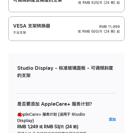
或 RMB 625/月 (24 期) 起
VESA 支架转换器
RMB 11,999
或 RMB 500/月 (24 期) 起
不含支架
Studio Display - 标准玻璃面板 - 可调倾斜度
的支架
是否要添加 AppleCare+ 服务计划？
AppleCare+ 服务计划 (适用于 Studio
AppleC
添加
Display)
服
RMB 1,249
或
RMB 53/月 (24 期)