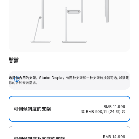
支架
选择你合用的支架。
Studio Display 有两种支架和一种支架转换器可选，以满足
展
你的各种安装需求。
开
RMB 11,999
可调倾斜度的支架
或 RMB 500/月 (24 期) 起
RMB 14,999
可调倾斜度及高‍度的支‍架