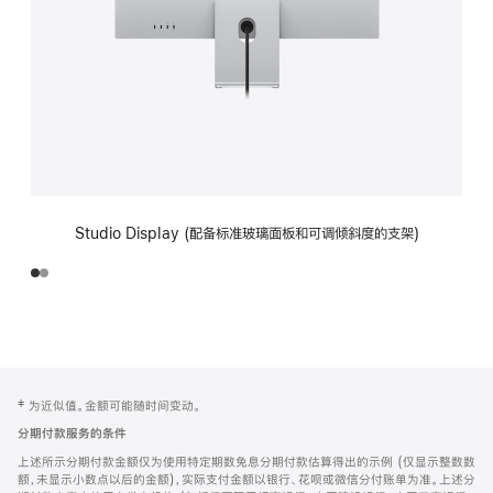
Studio Display (配备标准玻璃面板和可调倾斜度的支架)
网
脚
‡ 为近似值。金额可能随时间变动。
注
页
分期付款服务的条件
页
上述所示分期付款金额仅为使用特定期数免息分期付款估算得出的示例 (仅显示整数数
脚
额，未显示小数点以后的金额)，实际支付金额以银行、花呗或微信分付账单为准。上述分