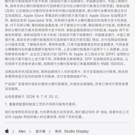
期付款方案由信用卡发卡机构 (包括但不限于招商银行、中国建设银行、中国工商银行
等，具体支持分期付款服务的可选择银行及对应分期付款方案请见付款页面)、蚂蚁金服
(花呗) 以及微信分付面向符合条件的中国大陆居民提供。部分银行会要求你通过支付
宝完成购买。Apple Store 零售店的分期付款方案可能与 Apple Store 在线商店不
同，请到店咨询 Specialist 专家。所有银行信用卡分期均需经你的信用卡发卡机构批
准；对于花呗分期，需经蚂蚁金服批准；对于微信分付分期，需经微信分付批准。如果你选
择的分期付款方案未获得信用卡发卡机构、蚂蚁金服或微信分付的批准，Apple 将不会
被告知原因。请参阅信用卡发卡机构 (包括但不限于招商银行、中国建设银行、中国工商
银行等，具体支持分期付款服务的可选择银行请见付款页面) 网站、支付宝网站和微信
分付服务页面，了解相关条件、费用和收费。订单可能需要满足特定金额要求，不同免息
分期期数对应的最低限额可能有所不同。上述分期付款服务只适用于个人消费者。企业
和教育机构客户、企业员工购买计划 (EPP) 和 Apple 员工购买计划 (EPP) 适用的分
期付款方案可能与上述方案不同，详情请参见教育商店、EPP 在线商店和企业商店。公
司信用卡无资格申请分期。招商银行分期付款单笔订单最高限额为 RMB 150000。
当商品有货并/或发货时，购物金额将计入你的信用卡、支付宝或微信分付账单。相关财
务费用将显示在你的信用卡对账单、支付宝或微信账户中。
产品按广告宣传价或标价提供分期付款服务。价格包含增值税。所有订单均可享受免费
送货服务。
此信息更新于 2026 年 7 月 30 日。
1. 重量依配置和制造工艺的不同而可能有所差异。
我们会使用你所在位置，为你更快显示送货选项。我们通过你的 IP 地址，或者你在上次
访问 Apple 网站时输入的位置信息，找到了你的位置。
Mac
显示器
购买 Studio Display