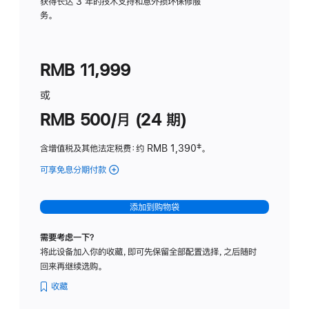
务
获得长达 3 年的技术支持和意外损坏保修服
务。
计
划
(适
RMB 11,999
用
于
或
Studio
RMB 500/月 (24 期)
Display
含增值税及其他法定税费
：约 RMB 1,390
脚
‡。
注
可享免息分期付款
(Studio
Display
-
添加到购物袋
标
准
需要考虑一下？
玻
将此设备加入你的收藏，即可先保留全部配置选择，之后随时
璃
回来再继续选购。
面
板
收藏
-