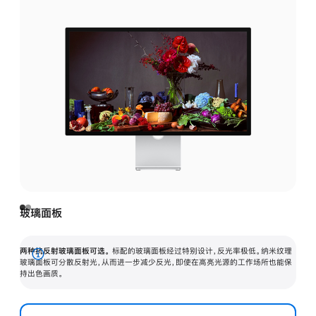
玻璃面板
两种抗反射玻璃面板可选。
标配的玻璃面板经过特别设计，反光率极低。纳米纹理
展
玻璃面板可分散反射光，从而进一步减少反光，即使在高亮光源的工作场所也能保
持出色画质。
开