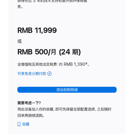
务
获得长达 3 年的技术支持和意外损坏保修服
务。
计
划
(适
RMB 11,999
用
于
或
Studio
RMB 500/月 (24 期)
Display
含增值税及其他法定税费
：约 RMB 1,390
脚
‡。
注
可享免息分期付款
(Studio
Display
-
添加到购物袋
标
准
需要考虑一下？
玻
将此设备加入你的收藏，即可先保留全部配置选择，之后随时
璃
回来再继续选购。
面
板
收藏
-