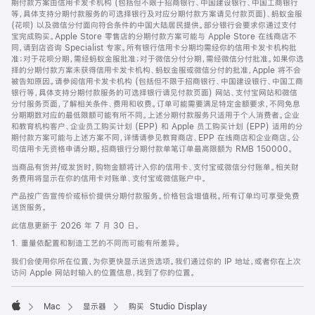
期付款方案由信用卡发卡机构 (包括但不限于招商银行、中国建设银行、中国工商银行
等，具体支持分期付款服务的可选择银行及对应分期付款方案请见付款页面)、蚂蚁金服
(花呗) 以及微信分付面向符合条件的中国大陆居民提供。部分银行会要求你通过支付
宝完成购买。Apple Store 零售店的分期付款方案可能与 Apple Store 在线商店不
同，请到店咨询 Specialist 专家。所有银行信用卡分期均需经你的信用卡发卡机构批
准；对于花呗分期，需经蚂蚁金服批准；对于微信分付分期，需经微信分付批准。如果你选
择的分期付款方案未获得信用卡发卡机构、蚂蚁金服或微信分付的批准，Apple 将不会
被告知原因。请参阅信用卡发卡机构 (包括但不限于招商银行、中国建设银行、中国工商
银行等，具体支持分期付款服务的可选择银行请见付款页面) 网站、支付宝网站和微信
分付服务页面，了解相关条件、费用和收费。订单可能需要满足特定金额要求，不同免息
分期期数对应的最低限额可能有所不同。上述分期付款服务只适用于个人消费者。企业
和教育机构客户、企业员工购买计划 (EPP) 和 Apple 员工购买计划 (EPP) 适用的分
期付款方案可能与上述方案不同，详情请参见教育商店、EPP 在线商店和企业商店。公
司信用卡无资格申请分期。招商银行分期付款单笔订单最高限额为 RMB 150000。
当商品有货并/或发货时，购物金额将计入你的信用卡、支付宝或微信分付账单。相关财
务费用将显示在你的信用卡对账单、支付宝或微信账户中。
产品按广告宣传价或标价提供分期付款服务。价格包含增值税。所有订单均可享受免费
送货服务。
此信息更新于 2026 年 7 月 30 日。
1. 重量依配置和制造工艺的不同而可能有所差异。
我们会使用你所在位置，为你更快显示送货选项。我们通过你的 IP 地址，或者你在上次
访问 Apple 网站时输入的位置信息，找到了你的位置。
Mac
显示器
购买 Studio Display