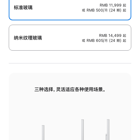
RMB 11,999
起
标准玻璃
或 RMB 500/月 (24 期) 起
RMB 14,499
起
纳米纹理玻璃
或 RMB 605/月 (24 期) 起
三种选择，灵活适应各种使用场景。
标