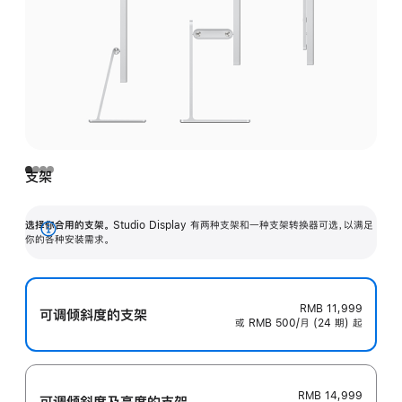
支架
选择你合用的支架。
Studio Display 有两种支架和一种支架转换器可选，以满足
展
你的各种安装需求。
开
RMB 11,999
可调倾斜度的支架
或 RMB 500/月 (24 期) 起
RMB 14,999
可调倾斜度及高‍度的支‍架