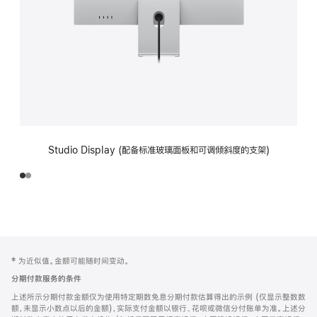
Studio Display (配备标准玻璃面板和可调倾斜度的支架)
网
脚
‡ 为近似值。金额可能随时间变动。
注
页
分期付款服务的条件
页
上述所示分期付款金额仅为使用特定期数免息分期付款估算得出的示例 (仅显示整数数
脚
额，未显示小数点以后的金额)，实际支付金额以银行、花呗或微信分付账单为准。上述分