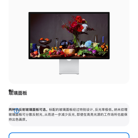
玻璃面板
两种抗反射玻璃面板可选。
标配的玻璃面板经过特别设计，反光率极低。纳米纹理
展
玻璃面板可分散反射光，从而进一步减少反光，即使在高亮光源的工作场所也能保
持出色画质。
开