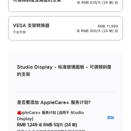
或 RMB 625/月 (24 期) 起
VESA 支架转换器
RMB 11,999
或 RMB 500/月 (24 期) 起
不含支架
Studio Display - 标准玻璃面板 - 可调倾斜度
的支架
是否要添加 AppleCare+ 服务计划？
AppleCare+ 服务计划 (适用于 Studio
AppleC
添加
Display)
服
RMB 1,249
或
RMB 53/月 (24 期)