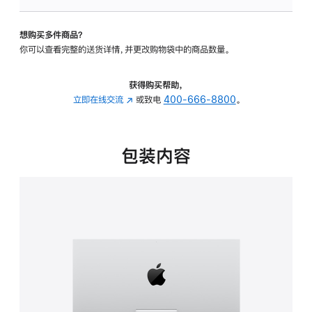
可
调
想购买多件商品？
倾
你可以查看完整的送货详情，并更改购物袋中的商品数量。
斜
度
的
获得购买帮助，
支
立即在线交流
(在
或致电
400-666-8800
。
架
新
的
窗
分
口
包装内容
期
中
付
打
款
开)
选
项)