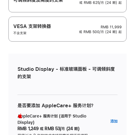
或 RMB 625/月 (24 期) 起
VESA 支架转换器
RMB 11,999
或 RMB 500/月 (24 期) 起
不含支架
Studio Display - 标准玻璃面板 - 可调倾斜度
的支架
是否要添加 AppleCare+ 服务计划？
AppleCare+ 服务计划 (适用于 Studio
AppleC
添加
Display)
服
RMB 1,249
或
RMB 53/月 (24 期)