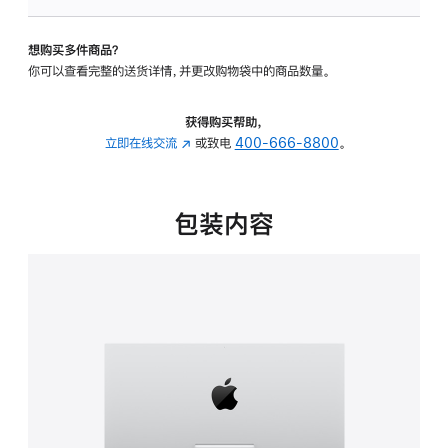
可
调
想购买多件商品？
倾
你可以查看完整的送货详情，并更改购物袋中的商品数量。
斜
度
的
获得购买帮助，
支
立即在线交流
(在
或致电
400-666-8800
。
架
新
的
窗
分
口
包装内容
期
中
付
打
款
开)
选
项)