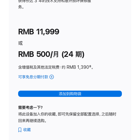
务
获得长达 3 年的技术支持和意外损坏保修服
务。
计
划
(适
RMB 11,999
用
于
或
Studio
RMB 500/月 (24 期)
Display
含增值税及其他法定税费
：约 RMB 1,390
脚
‡。
注
可享免息分期付款
(Studio
Display
-
添加到购物袋
标
准
需要考虑一下？
玻
将此设备加入你的收藏，即可先保留全部配置选择，之后随时
璃
回来再继续选购。
面
板
收藏
-