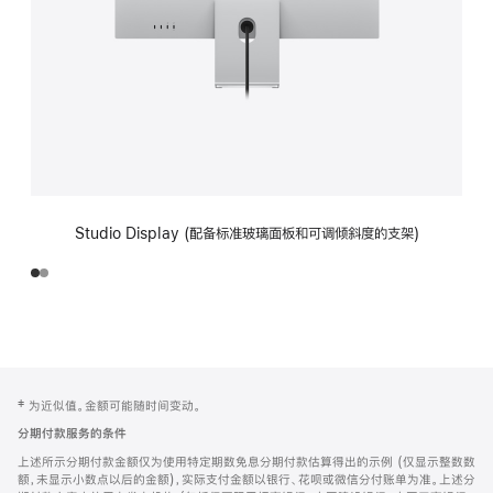
Studio Display (配备标准玻璃面板和可调倾斜度的支架)
网
脚
‡ 为近似值。金额可能随时间变动。
注
页
分期付款服务的条件
页
上述所示分期付款金额仅为使用特定期数免息分期付款估算得出的示例 (仅显示整数数
脚
额，未显示小数点以后的金额)，实际支付金额以银行、花呗或微信分付账单为准。上述分