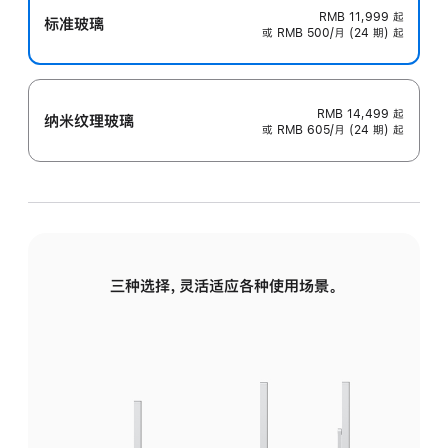
RMB 11,999
起
标准玻璃
或 RMB 500/月 (24 期) 起
RMB 14,499
起
纳米纹理玻璃
或 RMB 605/月 (24 期) 起
三种选择，灵活适应各种使用场景。
标