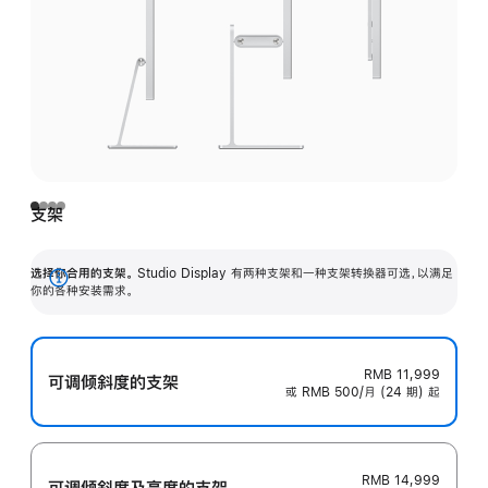
支架
选择你合用的支架。
Studio Display 有两种支架和一种支架转换器可选，以满足
展
你的各种安装需求。
开
RMB 11,999
可调倾斜度的支架
或 RMB 500/月 (24 期) 起
RMB 14,999
可调倾斜度及高‍度的支‍架