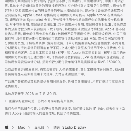
期付款方案由信用卡发卡机构 (包括但不限于招商银行、中国建设银行、中国工商银行
等，具体支持分期付款服务的可选择银行及对应分期付款方案请见付款页面)、蚂蚁金服
(花呗) 以及微信分付面向符合条件的中国大陆居民提供。部分银行会要求你通过支付
宝完成购买。Apple Store 零售店的分期付款方案可能与 Apple Store 在线商店不
同，请到店咨询 Specialist 专家。所有银行信用卡分期均需经你的信用卡发卡机构批
准；对于花呗分期，需经蚂蚁金服批准；对于微信分付分期，需经微信分付批准。如果你选
择的分期付款方案未获得信用卡发卡机构、蚂蚁金服或微信分付的批准，Apple 将不会
被告知原因。请参阅信用卡发卡机构 (包括但不限于招商银行、中国建设银行、中国工商
银行等，具体支持分期付款服务的可选择银行请见付款页面) 网站、支付宝网站和微信
分付服务页面，了解相关条件、费用和收费。订单可能需要满足特定金额要求，不同免息
分期期数对应的最低限额可能有所不同。上述分期付款服务只适用于个人消费者。企业
和教育机构客户、企业员工购买计划 (EPP) 和 Apple 员工购买计划 (EPP) 适用的分
期付款方案可能与上述方案不同，详情请参见教育商店、EPP 在线商店和企业商店。公
司信用卡无资格申请分期。招商银行分期付款单笔订单最高限额为 RMB 150000。
当商品有货并/或发货时，购物金额将计入你的信用卡、支付宝或微信分付账单。相关财
务费用将显示在你的信用卡对账单、支付宝或微信账户中。
产品按广告宣传价或标价提供分期付款服务。价格包含增值税。所有订单均可享受免费
送货服务。
此信息更新于 2026 年 7 月 30 日。
1. 重量依配置和制造工艺的不同而可能有所差异。
我们会使用你所在位置，为你更快显示送货选项。我们通过你的 IP 地址，或者你在上次
访问 Apple 网站时输入的位置信息，找到了你的位置。
Mac
显示器
购买 Studio Display