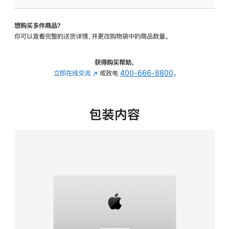
可
调
想购买多件商品？
倾
你可以查看完整的送货详情，并更改购物袋中的商品数量。
斜
度
的
获得购买帮助，
支
立即在线交流
(在
或致电
400-666-8800
。
架
新
的
窗
分
口
包装内容
期
中
付
打
款
开)
选
项)