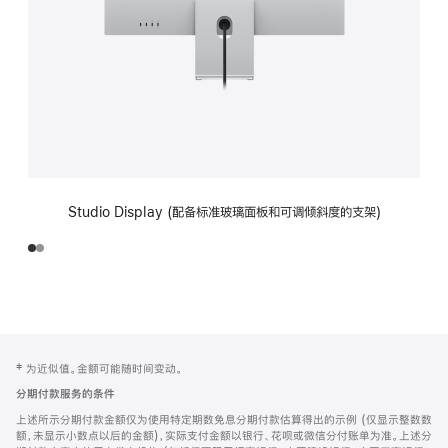
Studio Display (配备标准玻璃面板和可调倾斜度的支架)
网
脚
‡ 为近似值。金额可能随时间变动。
注
页
分期付款服务的条件
页
上述所示分期付款金额仅为使用特定期数免息分期付款估算得出的示例 (仅显示整数数
脚
额，未显示小数点以后的金额)，实际支付金额以银行、花呗或微信分付账单为准。上述分