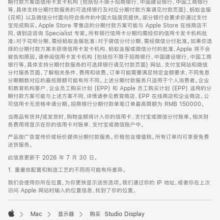
期付款方案由信用卡发卡机构 (包括但不限于招商银行、中国建设银行、中国工商银行
等，具体支持分期付款服务的可选择银行及对应分期付款方案请见付款页面)、蚂蚁金服
(花呗) 以及微信分付面向符合条件的中国大陆居民提供。部分银行会要求你通过支付
宝完成购买。Apple Store 零售店的分期付款方案可能与 Apple Store 在线商店不
同，请到店咨询 Specialist 专家。所有银行信用卡分期均需经你的信用卡发卡机构批
准；对于花呗分期，需经蚂蚁金服批准；对于微信分付分期，需经微信分付批准。如果你选
择的分期付款方案未获得信用卡发卡机构、蚂蚁金服或微信分付的批准，Apple 将不会
被告知原因。请参阅信用卡发卡机构 (包括但不限于招商银行、中国建设银行、中国工商
银行等，具体支持分期付款服务的可选择银行请见付款页面) 网站、支付宝网站和微信
分付服务页面，了解相关条件、费用和收费。订单可能需要满足特定金额要求，不同免息
分期期数对应的最低限额可能有所不同。上述分期付款服务只适用于个人消费者。企业
和教育机构客户、企业员工购买计划 (EPP) 和 Apple 员工购买计划 (EPP) 适用的分
期付款方案可能与上述方案不同，详情请参见教育商店、EPP 在线商店和企业商店。公
司信用卡无资格申请分期。招商银行分期付款单笔订单最高限额为 RMB 150000。
当商品有货并/或发货时，购物金额将计入你的信用卡、支付宝或微信分付账单。相关财
务费用将显示在你的信用卡对账单、支付宝或微信账户中。
产品按广告宣传价或标价提供分期付款服务。价格包含增值税。所有订单均可享受免费
送货服务。
此信息更新于 2026 年 7 月 30 日。
1. 重量依配置和制造工艺的不同而可能有所差异。
我们会使用你所在位置，为你更快显示送货选项。我们通过你的 IP 地址，或者你在上次
访问 Apple 网站时输入的位置信息，找到了你的位置。
Mac
显示器
购买 Studio Display