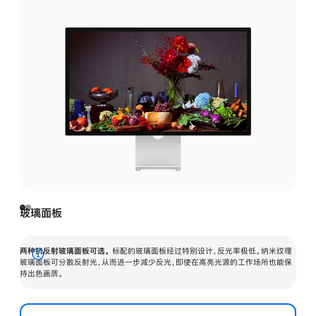
玻璃面板
两种抗反射玻璃面板可选。
标配的玻璃面板经过特别设计，反光率极低。纳米纹理
展
玻璃面板可分散反射光，从而进一步减少反光，即使在高亮光源的工作场所也能保
持出色画质。
开