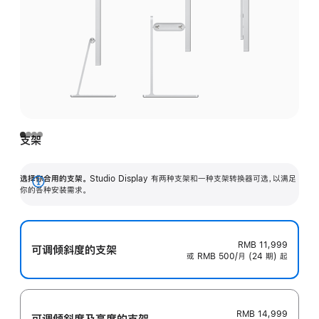
支架
选择你合用的支架。
Studio Display 有两种支架和一种支架转换器可选，以满足
展
你的各种安装需求。
开
RMB 11,999
可调倾斜度的支架
或 RMB 500/月 (24 期) 起
RMB 14,999
可调倾斜度及高‍度的支‍架