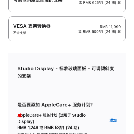
或 RMB 625/月 (24 期) 起
VESA 支架转换器
RMB 11,999
或 RMB 500/月 (24 期) 起
不含支架
Studio Display - 标准玻璃面板 - 可调倾斜度
的支架
是否要添加 AppleCare+ 服务计划？
AppleCare+ 服务计划 (适用于 Studio
AppleC
添加
Display)
服
RMB 1,249
或
RMB 53/月 (24 期)