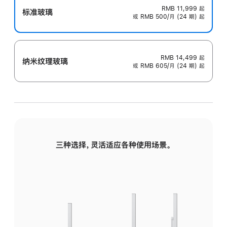
RMB 11,999
起
标准玻璃
或 RMB 500/月 (24 期) 起
RMB 14,499
起
纳米纹理玻璃
或 RMB 605/月 (24 期) 起
三种选择，灵活适应各种使用场景。
标