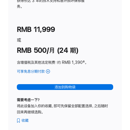
务
获得长达 3 年的技术支持和意外损坏保修服
务。
计
划
(适
RMB 11,999
用
于
或
Studio
RMB 500/月 (24 期)
Display
含增值税及其他法定税费
：约 RMB 1,390
脚
‡。
注
可享免息分期付款
(Studio
Display
-
添加到购物袋
标
准
需要考虑一下？
玻
将此设备加入你的收藏，即可先保留全部配置选择，之后随时
璃
回来再继续选购。
面
板
收藏
-