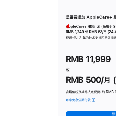
是否要添加 AppleCare+
AppleCare+ 服务计划 (适用于 Stu
RMB 1,249
或
RMB 53/月 (24 
获得长达 3 年的技术支持和意外损
RMB 11,999
或
RMB 500/月 (
含增值税及其他法定税费
：约 RMB 
可享免息分期付款
(Studio
Display
-
添