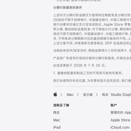
‡ 为近似值。金额可能随时间变动。
注
页
分期付款服务的条件
页
上述所示分期付款金额仅为使用特定期数免息分期付款估
脚
(包括但不限于招商银行、中国建设银行、中国工商银行
银行会要求你通过支付宝完成购买。Apple Store 零
呗分期，需经蚂蚁金服批准；对于微信分付分期，需经微信
括但不限于招商银行、中国建设银行、中国工商银行等，
求，不同免息分期期数对应的最低限额可能有所不同。上述分
上述方案不同，详情请参见教育商店、EPP 在线商店和
当商品有货并/或发货时，购物金额将计入你的信用卡、
产品按广告宣传价或标价提供分期付款服务。价格包含
此信息更新于 2026 年 7 月 30 日。
1. 重量依配置和制造工艺的不同而可能有所差异。
我们会使用你所在位置，为你更快显示送货选项。我们通过你
Mac
显示器
购买 Studio Displ
Apple
选购及了解
账户
商店
管理你的 App
Mac
Apple Stor
iPad
iCloud.com