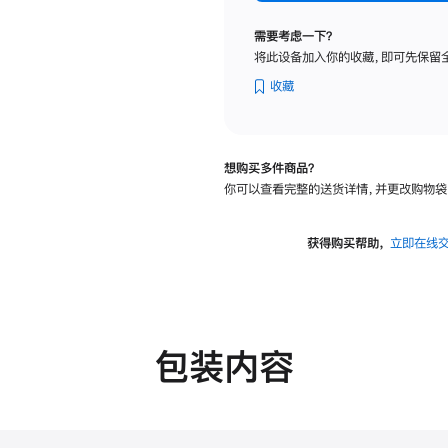
标
准
需要考虑一下？
玻
将此设备加入你的收藏，即可先保留
璃
面
收藏
板
-
可
想购买多件商品？
调
你可以查看完整的送货详情，并更改购物袋
倾
斜
度
获得购买帮助，
立即在线
的
支
架
的
分
包装内容
期
付
款
选
项)