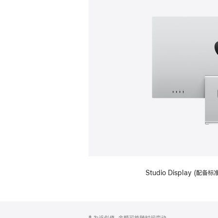
Studio Display (
网
脚