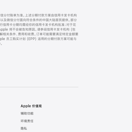
微信分付账单为准。上述分期付款方案由信用卡发卡机构
) 以及微信分付面向符合条件的中国大陆居民提供。部分
家。所有银行信用卡分期均需经你的信用卡发卡机构批准；对于花
ple 将不会被告知原因。请参阅信用卡发卡机构 (包
了解相关条件、费用和收费。订单可能需要满足特定金额要
e 员工购买计划 (EPP) 适用的分期付款方案可能与
。
Apple 价值观
辅助功能
环境责任
隐私