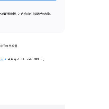
全部配置选择，之后随时回来再继续选购。
中的商品数量。
交流
(在
或致电
400-666-8800。
新
窗
口
中
打
开)