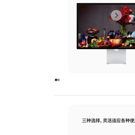
上
下
一
一
张
张
图
图
库
库
图
图
片
片
-
-
玻
玻
璃
璃
三种选择，灵活适应各种使
面
面
板
板