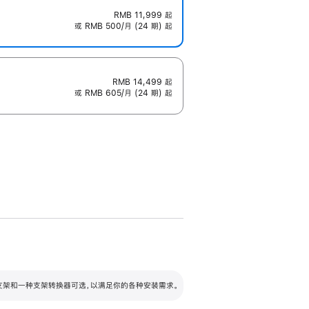
RMB 11,999
起
或 RMB 500/月 (24 期) 起
RMB 14,499
起
或 RMB 605/月 (24 期) 起
配可调倾斜度及高度的支架，额外增加 105
VESA 支架转换器
 有两种支架和一种支架转换器可选，以满足你的各种安装需求。
毫米的高度调节范围。
容的支架 (未随附)