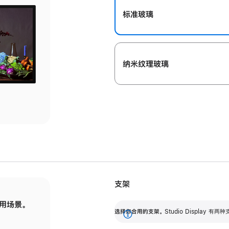
标准玻璃
纳米纹理玻璃
支架
用场景。
标配可调倾斜度的支架，提供 30 度的倾斜度
选
选择你合用的支架。
Studio Display
调节范围。
展