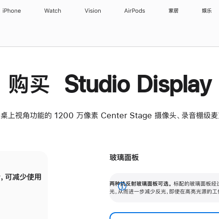
iPhone
Watch
Vision
AirPods
家居
娱乐
购买 Studio Display
桌上视角功能的 1200 万像素 Center Stage 摄像头、录音棚
玻璃面板
，可减少使用
纳米纹理玻璃面板可进一步减少反光，即使在
两种抗反射玻璃面板可选。
标配的玻璃面板经
。
有高亮光源的场所使用，也能保持出色画质。
展
光，从而进一步减少反光，即使在高亮光源的工
开