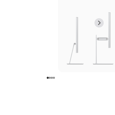
上
下
一
一
张
张
图
图
库
库
图
图
片
片
-
-
支
支
架
架