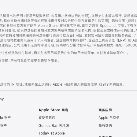
算得出的示例 (仅显示整数数额，未显示小数点以后的金额)，实际支付金额以银行、花呗或
等，具体支持分期付款服务的可选择银行及对应分期付款方案请见付款页面)、蚂蚁金服 (花呗
售店的分期付款方案可能与 Apple Store 在线商店不同，请到店咨询 Specialist 专
分付批准。如果你选择的分期付款方案未获得信用卡发卡机构、蚂蚁金服或微信分付的批准，Ap
具体支持分期付款服务的可选择银行请见付款页面) 网站、支付宝网站和微信分付服务页面，
期付款服务只适用于个人消费者。企业和教育机构客户、企业员工购买计划 (EPP) 和 Appl
企业商店。公司信用卡无资格申请分期。招商银行分期付款单笔订单最高限额为 RMB 150000
支付宝或微信分付账单。相关财务费用将显示在你的信用卡对账单、支付宝或微信账户中。
增值税。所有订单均可享受免费送货服务。
的 IP 地址，或者你在上次访问 Apple 网站时输入的位置信息，找到了你的位置。
ay
Apple Store 商店
商务应用
le 账户
查找零售店
Apple 与商务
e 账户
Genius Bar 天才吧
商务选购
Today at Apple