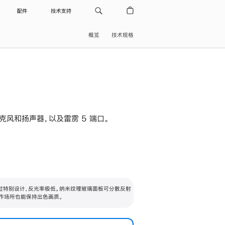
配件
技术支持
概览
技术规格
级麦克风和扬声器，以及雷雳 5 端口。
过特别设计，反光率极低。纳米纹理玻璃面板可分散反射
作场所也能保持出色画质。