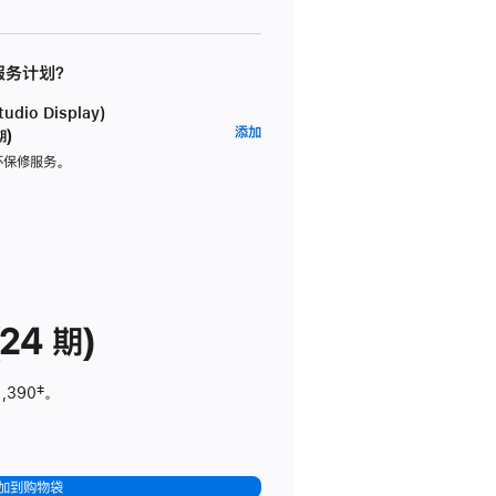
 服务计划？
dio Display)
AppleCare+
添加
期)
服
坏保修服务。
务
计
划
(适
用
于
24 期)
Studio
Display)
1,390
脚
‡。
注
加到购物袋