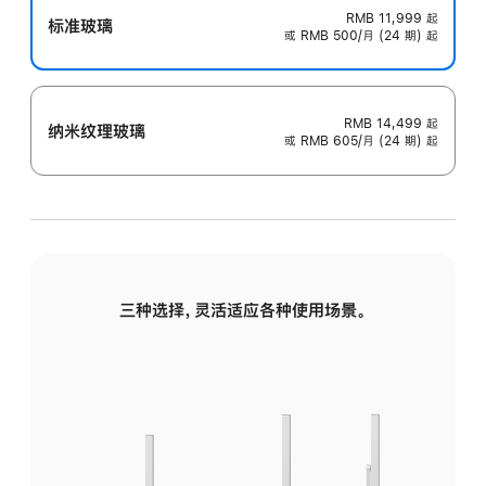
RMB 11,999
起
标准玻璃
或 RMB 500/月 (24 期) 起
RMB 14,499
起
纳米纹理玻璃
或 RMB 605/月 (24 期) 起
三种选择，灵活适应各种使用场景。
标