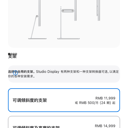
支架
选择你合用的支架。
Studio Display 有两种支架和一种支架转换器可选，以满足
展
你的各种安装需求。
开
RMB 11,999
可调倾斜度的支架
或 RMB 500/月 (24 期) 起
RMB 14,999
可调倾斜度及高‍度的支‍架