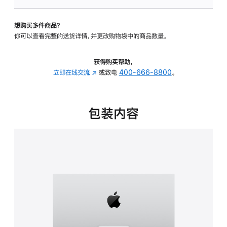
可
调
想购买多件商品？
倾
你可以查看完整的送货详情，并更改购物袋中的商品数量。
斜
度
的
获得购买帮助，
支
立即在线交流
(在
或致电
400-666-8800
。
架
新
的
窗
分
口
包装内容
期
中
付
打
款
开)
选
项)