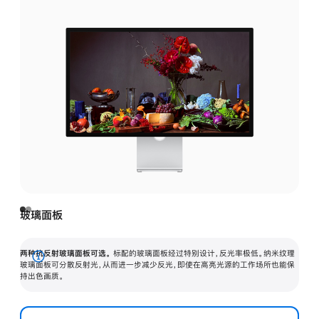
玻璃面板
两种抗反射玻璃面板可选。
标配的玻璃面板经过特别设计，反光率极低。纳米纹理
展
玻璃面板可分散反射光，从而进一步减少反光，即使在高亮光源的工作场所也能保
持出色画质。
开