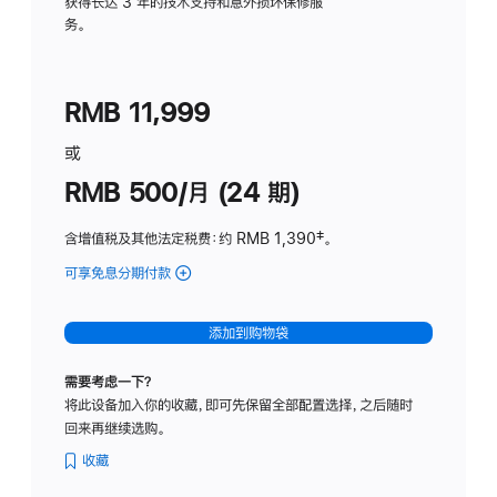
务
获得长达 3 年的技术支持和意外损坏保修服
务。
计
划
(适
RMB 11,999
用
于
或
Studio
RMB 500/月 (24 期)
Display
含增值税及其他法定税费
：约 RMB 1,390
脚
‡。
注
可享免息分期付款
(Studio
Display
-
添加到购物袋
标
准
需要考虑一下？
玻
将此设备加入你的收藏，即可先保留全部配置选择，之后随时
璃
回来再继续选购。
面
板
收藏
-