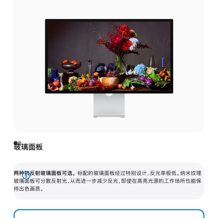
玻璃面板
两种抗反射玻璃面板可选。
标配的玻璃面板经过特别设计，反光率极低。纳米纹理
展
玻璃面板可分散反射光，从而进一步减少反光，即使在高亮光源的工作场所也能保
持出色画质。
开