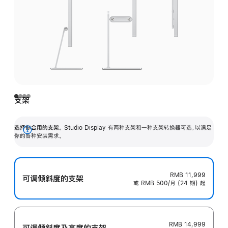
支架
选择你合用的支架。
Studio Display 有两种支架和一种支架转换器可选，以满足
展
你的各种安装需求。
开
RMB 11,999
可调倾斜度的支架
或 RMB 500/月 (24 期) 起
RMB 14,999
可调倾斜度及高‍度的支‍架