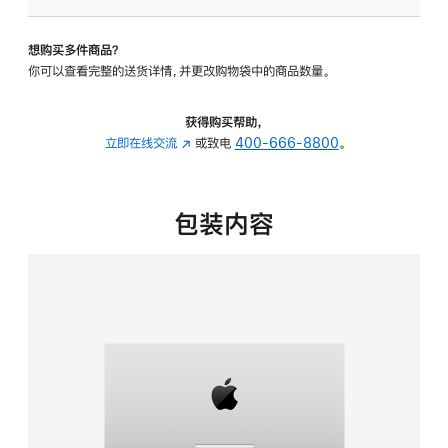
可
调
想购买多件商品？
倾
你可以查看完整的送货详情，并更改购物袋中的商品数量。
斜
度
的
获得购买帮助，
支
立即在线交流
(在
或致电
400-666-8800
。
架
新
的
窗
分
口
包装内容
期
中
付
打
款
开)
选
项)