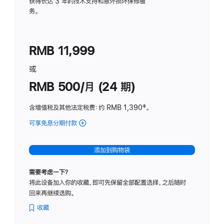
务
获得长达 3 年的技术支持和意外损坏保修服
务。
计
划
(适
RMB 11,999
用
于
或
Studio
RMB 500/月 (24 期)
Display
含增值税及其他法定税费
：约 RMB 1,390
脚
‡。
注
可享免息分期付款
(Studio
Display
-
添加到购物袋
标
准
需要考虑一下？
玻
将此设备加入你的收藏，即可先保留全部配置选择，之后随时
璃
回来再继续选购。
面
板
收藏
-