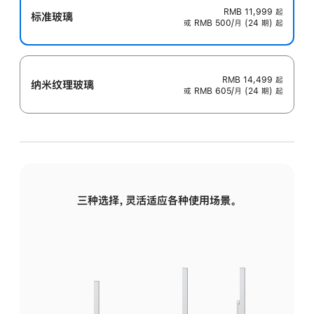
RMB 11,999
起
标准玻璃
或 RMB 500/月 (24 期) 起
RMB 14,499
起
纳米纹理玻璃
或 RMB 605/月 (24 期) 起
三种选择，灵活适应各种使用场景。
标