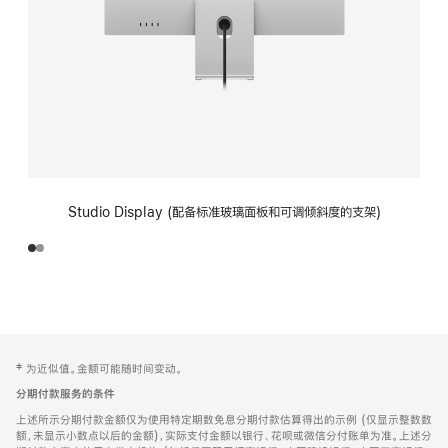
Studio Display (配备标准玻璃面板和可调倾斜度的支架)
网
脚
‡ 为近似值。金额可能随时间变动。
注
页
分期付款服务的条件
页
上述所示分期付款金额仅为使用特定期数免息分期付款估算得出的示例 (仅显示整数数
脚
额，未显示小数点以后的金额)，实际支付金额以银行、花呗或微信分付账单为准。上述分