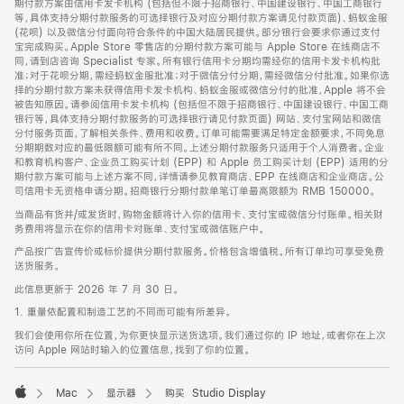
期付款方案由信用卡发卡机构 (包括但不限于招商银行、中国建设银行、中国工商银行
等，具体支持分期付款服务的可选择银行及对应分期付款方案请见付款页面)、蚂蚁金服
(花呗) 以及微信分付面向符合条件的中国大陆居民提供。部分银行会要求你通过支付
宝完成购买。Apple Store 零售店的分期付款方案可能与 Apple Store 在线商店不
同，请到店咨询 Specialist 专家。所有银行信用卡分期均需经你的信用卡发卡机构批
准；对于花呗分期，需经蚂蚁金服批准；对于微信分付分期，需经微信分付批准。如果你选
择的分期付款方案未获得信用卡发卡机构、蚂蚁金服或微信分付的批准，Apple 将不会
被告知原因。请参阅信用卡发卡机构 (包括但不限于招商银行、中国建设银行、中国工商
银行等，具体支持分期付款服务的可选择银行请见付款页面) 网站、支付宝网站和微信
分付服务页面，了解相关条件、费用和收费。订单可能需要满足特定金额要求，不同免息
分期期数对应的最低限额可能有所不同。上述分期付款服务只适用于个人消费者。企业
和教育机构客户、企业员工购买计划 (EPP) 和 Apple 员工购买计划 (EPP) 适用的分
期付款方案可能与上述方案不同，详情请参见教育商店、EPP 在线商店和企业商店。公
司信用卡无资格申请分期。招商银行分期付款单笔订单最高限额为 RMB 150000。
当商品有货并/或发货时，购物金额将计入你的信用卡、支付宝或微信分付账单。相关财
务费用将显示在你的信用卡对账单、支付宝或微信账户中。
产品按广告宣传价或标价提供分期付款服务。价格包含增值税。所有订单均可享受免费
送货服务。
此信息更新于 2026 年 7 月 30 日。
1. 重量依配置和制造工艺的不同而可能有所差异。
我们会使用你所在位置，为你更快显示送货选项。我们通过你的 IP 地址，或者你在上次
访问 Apple 网站时输入的位置信息，找到了你的位置。
Mac
显示器
购买 Studio Display