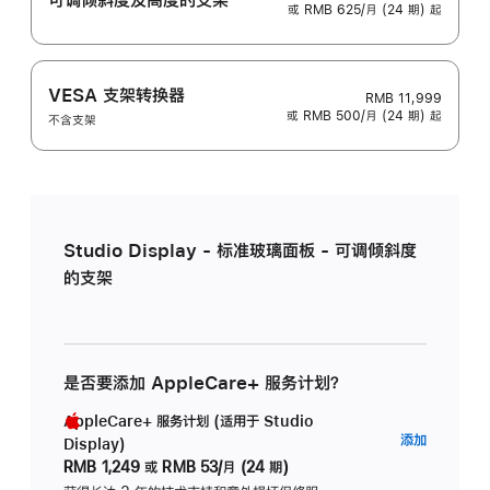
或 RMB 625/月 (24 期) 起
VESA 支架转换器
RMB 11,999
或 RMB 500/月 (24 期) 起
不含支架
Studio Display - 标准玻璃面板 - 可调倾斜度
的支架
是否要添加 AppleCare+ 服务计划？
AppleCare+ 服务计划 (适用于 Studio
AppleC
添加
Display)
服
RMB 1,249
或
RMB 53/月 (24 期)