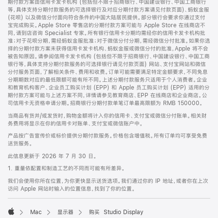
期付款方案由信用卡发卡机构 (包括但不限于招商银行、中国建设银行、中国工商银行
等，具体支持分期付款服务的可选择银行及对应分期付款方案请见付款页面)、蚂蚁金服
(花呗) 以及微信分付面向符合条件的中国大陆居民提供。部分银行会要求你通过支付
宝完成购买。Apple Store 零售店的分期付款方案可能与 Apple Store 在线商店不
同，请到店咨询 Specialist 专家。所有银行信用卡分期均需经你的信用卡发卡机构批
准；对于花呗分期，需经蚂蚁金服批准；对于微信分付分期，需经微信分付批准。如果你选
择的分期付款方案未获得信用卡发卡机构、蚂蚁金服或微信分付的批准，Apple 将不会
被告知原因。请参阅信用卡发卡机构 (包括但不限于招商银行、中国建设银行、中国工商
银行等，具体支持分期付款服务的可选择银行请见付款页面) 网站、支付宝网站和微信
分付服务页面，了解相关条件、费用和收费。订单可能需要满足特定金额要求，不同免息
分期期数对应的最低限额可能有所不同。上述分期付款服务只适用于个人消费者。企业
和教育机构客户、企业员工购买计划 (EPP) 和 Apple 员工购买计划 (EPP) 适用的分
期付款方案可能与上述方案不同，详情请参见教育商店、EPP 在线商店和企业商店。公
司信用卡无资格申请分期。招商银行分期付款单笔订单最高限额为 RMB 150000。
当商品有货并/或发货时，购物金额将计入你的信用卡、支付宝或微信分付账单。相关财
务费用将显示在你的信用卡对账单、支付宝或微信账户中。
产品按广告宣传价或标价提供分期付款服务。价格包含增值税。所有订单均可享受免费
送货服务。
此信息更新于 2026 年 7 月 30 日。
1. 重量依配置和制造工艺的不同而可能有所差异。
我们会使用你所在位置，为你更快显示送货选项。我们通过你的 IP 地址，或者你在上次
访问 Apple 网站时输入的位置信息，找到了你的位置。
Mac
显示器
购买 Studio Display