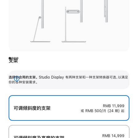
支架
选择你合用的支架。
Studio Display 有两种支架和一种支架转换器可选，以满足
展
你的各种安装需求。
开
RMB 11,999
可调倾斜度的支架
或 RMB 500/月 (24 期) 起
RMB 14,999
可调倾斜度及高‍度的支‍架