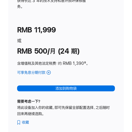
务
获得长达 3 年的技术支持和意外损坏保修服
务。
计
划
(适
RMB 11,999
用
于
或
Studio
RMB 500/月 (24 期)
Display
含增值税及其他法定税费
：约 RMB 1,390
脚
‡。
注
可享免息分期付款
(Studio
Display
-
添加到购物袋
标
准
需要考虑一下？
玻
将此设备加入你的收藏，即可先保留全部配置选择，之后随时
璃
回来再继续选购。
面
板
收藏
-