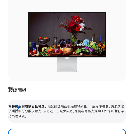
玻璃面板
两种抗反射玻璃面板可选。
标配的玻璃面板经过特别设计，反光率极低。纳米纹理
展
玻璃面板可分散反射光，从而进一步减少反光，即使在高亮光源的工作场所也能保
持出色画质。
开