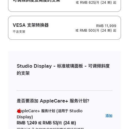
或 RMB 625/月 (24 期) 起
VESA 支架转换器
RMB 11,999
或 RMB 500/月 (24 期) 起
不含支架
Studio Display - 标准玻璃面板 - 可调倾斜度
的支架
是否要添加 AppleCare+ 服务计划？
AppleCare+ 服务计划 (适用于 Studio
AppleC
添加
Display)
服
RMB 1,249
或
RMB 53/月 (24 期)