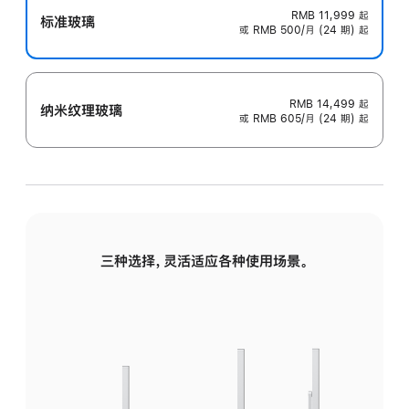
RMB 11,999
起
标准玻璃
或 RMB 500/月 (24 期) 起
RMB 14,499
起
纳米纹理玻璃
或 RMB 605/月 (24 期) 起
三种选择，灵活适应各种使用场景。
标