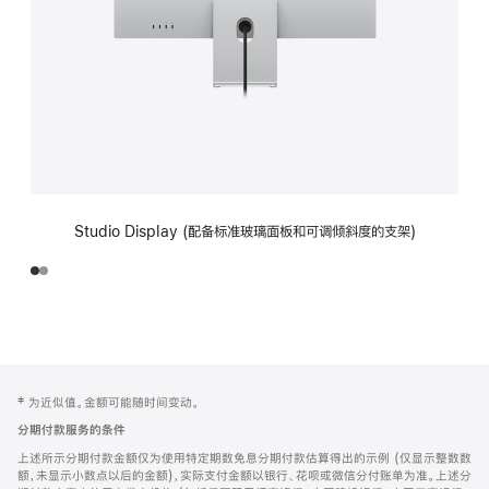
Studio Display (配备标准玻璃面板和可调倾斜度的支架)
网
脚
‡ 为近似值。金额可能随时间变动。
注
页
分期付款服务的条件
页
上述所示分期付款金额仅为使用特定期数免息分期付款估算得出的示例 (仅显示整数数
脚
额，未显示小数点以后的金额)，实际支付金额以银行、花呗或微信分付账单为准。上述分