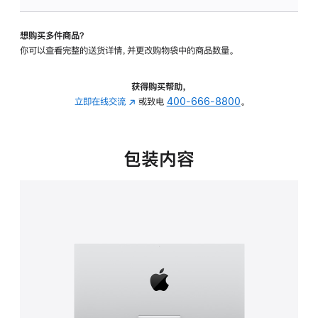
可
调
想购买多件商品？
倾
你可以查看完整的送货详情，并更改购物袋中的商品数量。
斜
度
的
获得购买帮助，
支
立即在线交流
(在
或致电
400-666-8800
。
架
新
的
窗
分
口
包装内容
期
中
付
打
款
开)
选
项)