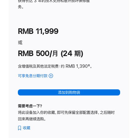
务
获得长达 3 年的技术支持和意外损坏保修服
务。
计
划
(适
RMB 11,999
用
于
或
Studio
RMB 500/月 (24 期)
Display
含增值税及其他法定税费
：约 RMB 1,390
脚
‡。
注
可享免息分期付款
(Studio
Display
-
添加到购物袋
标
准
需要考虑一下？
玻
将此设备加入你的收藏，即可先保留全部配置选择，之后随时
璃
回来再继续选购。
面
板
收藏
-