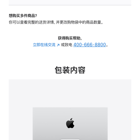
可
调
想购买多件商品？
倾
你可以查看完整的送货详情，并更改购物袋中的商品数量。
斜
度
的
获得购买帮助，
支
立即在线交流
(在
或致电
400-666-8800
。
架
新
的
窗
分
口
包装内容
期
中
付
打
款
开)
选
项)