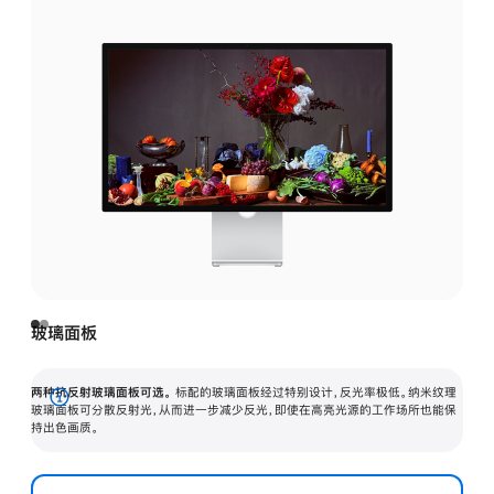
玻璃面板
两种抗反射玻璃面板可选。
标配的玻璃面板经过特别设计，反光率极低。纳米纹理
展
玻璃面板可分散反射光，从而进一步减少反光，即使在高亮光源的工作场所也能保
持出色画质。
开