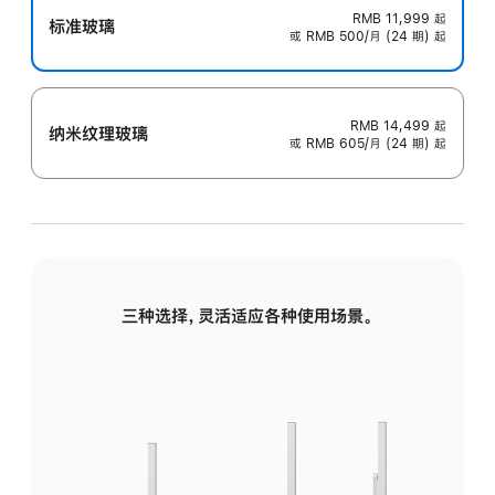
RMB 11,999
起
标准玻璃
或 RMB 500/月 (24 期) 起
RMB 14,499
起
纳米纹理玻璃
或 RMB 605/月 (24 期) 起
三种选择，灵活适应各种使用场景。
标