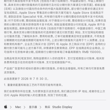
期付款方案由信用卡发卡机构 (包括但不限于招商银行、中国建设银行、中国工商银行
等，具体支持分期付款服务的可选择银行及对应分期付款方案请见付款页面)、蚂蚁金服
(花呗) 以及微信分付面向符合条件的中国大陆居民提供。部分银行会要求你通过支付
宝完成购买。Apple Store 零售店的分期付款方案可能与 Apple Store 在线商店不
同，请到店咨询 Specialist 专家。所有银行信用卡分期均需经你的信用卡发卡机构批
准；对于花呗分期，需经蚂蚁金服批准；对于微信分付分期，需经微信分付批准。如果你选
择的分期付款方案未获得信用卡发卡机构、蚂蚁金服或微信分付的批准，Apple 将不会
被告知原因。请参阅信用卡发卡机构 (包括但不限于招商银行、中国建设银行、中国工商
银行等，具体支持分期付款服务的可选择银行请见付款页面) 网站、支付宝网站和微信
分付服务页面，了解相关条件、费用和收费。订单可能需要满足特定金额要求，不同免息
分期期数对应的最低限额可能有所不同。上述分期付款服务只适用于个人消费者。企业
和教育机构客户、企业员工购买计划 (EPP) 和 Apple 员工购买计划 (EPP) 适用的分
期付款方案可能与上述方案不同，详情请参见教育商店、EPP 在线商店和企业商店。公
司信用卡无资格申请分期。招商银行分期付款单笔订单最高限额为 RMB 150000。
当商品有货并/或发货时，购物金额将计入你的信用卡、支付宝或微信分付账单。相关财
务费用将显示在你的信用卡对账单、支付宝或微信账户中。
产品按广告宣传价或标价提供分期付款服务。价格包含增值税。所有订单均可享受免费
送货服务。
此信息更新于 2026 年 7 月 30 日。
1. 重量依配置和制造工艺的不同而可能有所差异。
我们会使用你所在位置，为你更快显示送货选项。我们通过你的 IP 地址，或者你在上次
访问 Apple 网站时输入的位置信息，找到了你的位置。
Mac
显示器
购买 Studio Display