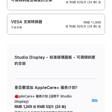
或 RMB 625/月 (24 期) 起
VESA 支架转换器
RMB 11,999
或 RMB 500/月 (24 期) 起
不含支架
Studio Display - 标准玻璃面板 - 可调倾斜度
的支架
是否要添加 AppleCare+ 服务计划？
AppleCare+ 服务计划 (适用于 Studio
AppleC
添加
Display)
服
RMB 1,249
或
RMB 53/月 (24 期)