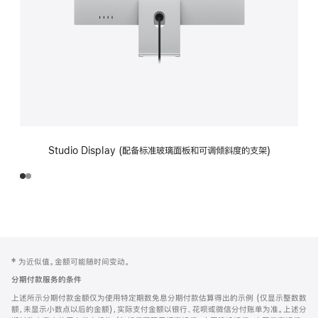
Studio Display (配备标准玻璃面板和可调倾斜度的支架)
网
脚
‡ 为近似值。金额可能随时间变动。
注
页
分期付款服务的条件
页
上述所示分期付款金额仅为使用特定期数免息分期付款估算得出的示例 (仅显示整数数
脚
额，未显示小数点以后的金额)，实际支付金额以银行、花呗或微信分付账单为准。上述分