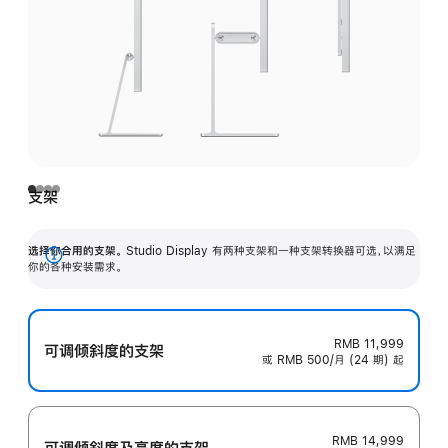
支架
选择你合用的支架。
Studio Display 有两种支架和一种支架转换器可选，以满足
展
你的各种安装需求。
开
RMB 11,999
可调倾斜度的支架
或 RMB 500/月 (24 期) 起
RMB 14,999
可调倾斜度及高‍度的支‍架