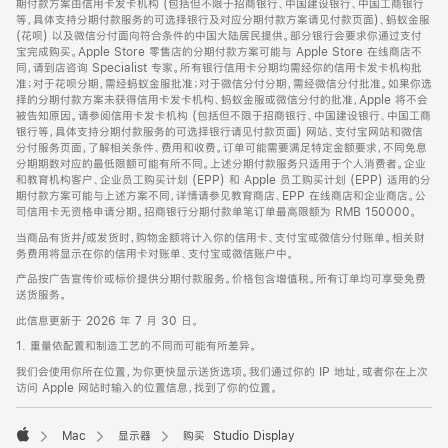
期付款方案由信用卡发卡机构 (包括但不限于招商银行、中国建设银行、中国工商银行
等，具体支持分期付款服务的可选择银行及对应分期付款方案请见付款页面)、蚂蚁金服
(花呗) 以及微信分付面向符合条件的中国大陆居民提供。部分银行会要求你通过支付
宝完成购买。Apple Store 零售店的分期付款方案可能与 Apple Store 在线商店不
同，请到店咨询 Specialist 专家。所有银行信用卡分期均需经你的信用卡发卡机构批
准；对于花呗分期，需经蚂蚁金服批准；对于微信分付分期，需经微信分付批准。如果你选
择的分期付款方案未获得信用卡发卡机构、蚂蚁金服或微信分付的批准，Apple 将不会
被告知原因。请参阅信用卡发卡机构 (包括但不限于招商银行、中国建设银行、中国工商
银行等，具体支持分期付款服务的可选择银行请见付款页面) 网站、支付宝网站和微信
分付服务页面，了解相关条件、费用和收费。订单可能需要满足特定金额要求，不同免息
分期期数对应的最低限额可能有所不同。上述分期付款服务只适用于个人消费者。企业
和教育机构客户、企业员工购买计划 (EPP) 和 Apple 员工购买计划 (EPP) 适用的分
期付款方案可能与上述方案不同，详情请参见教育商店、EPP 在线商店和企业商店。公
司信用卡无资格申请分期。招商银行分期付款单笔订单最高限额为 RMB 150000。
当商品有货并/或发货时，购物金额将计入你的信用卡、支付宝或微信分付账单。相关财
务费用将显示在你的信用卡对账单、支付宝或微信账户中。
产品按广告宣传价或标价提供分期付款服务。价格包含增值税。所有订单均可享受免费
送货服务。
此信息更新于 2026 年 7 月 30 日。
1. 重量依配置和制造工艺的不同而可能有所差异。
我们会使用你所在位置，为你更快显示送货选项。我们通过你的 IP 地址，或者你在上次
访问 Apple 网站时输入的位置信息，找到了你的位置。
Mac
显示器
购买 Studio Display