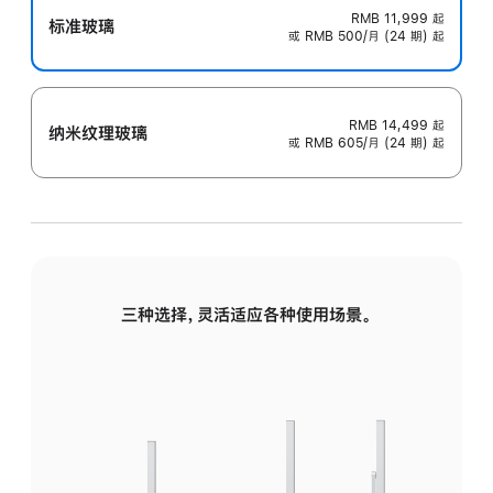
RMB 11,999
起
标准玻璃
或 RMB 500/月 (24 期) 起
RMB 14,499
起
纳米纹理玻璃
或 RMB 605/月 (24 期) 起
三种选择，灵活适应各种使用场景。
标