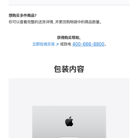
可
调
想购买多件商品？
倾
你可以查看完整的送货详情，并更改购物袋中的商品数量。
斜
度
的
获得购买帮助，
支
立即在线交流
(在
或致电
400-666-8800
。
架
新
的
窗
分
口
包装内容
期
中
付
打
款
开)
选
项)