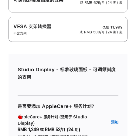
或 RMB 625/月 (24 期) 起
VESA 支架转换器
RMB 11,999
或 RMB 500/月 (24 期) 起
不含支架
Studio Display - 标准玻璃面板 - 可调倾斜度
的支架
是否要添加 AppleCare+ 服务计划？
AppleCare+ 服务计划 (适用于 Studio
AppleC
添加
Display)
服
RMB 1,249
或
RMB 53/月 (24 期)