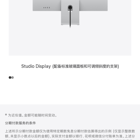
Studio Display (配备标准玻璃面板和可调倾斜度的支架)
网
脚
‡ 为近似值。金额可能随时间变动。
注
页
分期付款服务的条件
页
上述所示分期付款金额仅为使用特定期数免息分期付款估算得出的示例 (仅显示整数数
脚
额，未显示小数点以后的金额)，实际支付金额以银行、花呗或微信分付账单为准。上述分