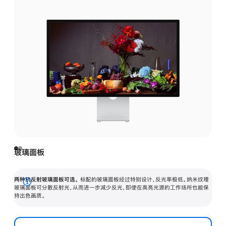
玻璃面板
两种抗反射玻璃面板可选。
标配的玻璃面板经过特别设计，反光率极低。纳米纹理
展
玻璃面板可分散反射光，从而进一步减少反光，即使在高亮光源的工作场所也能保
持出色画质。
开