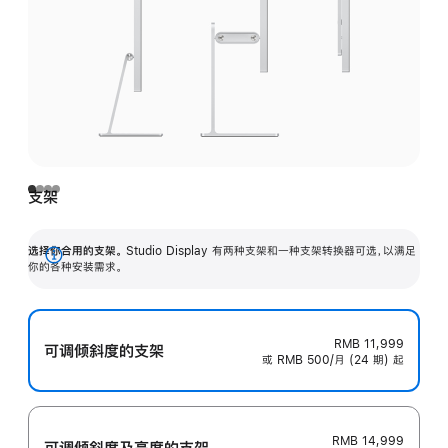
支架
选择你合用的支架。
Studio Display 有两种支架和一种支架转换器可选，以满足
展
你的各种安装需求。
开
RMB 11,999
可调倾斜度的支架
或 RMB 500/月 (24 期) 起
RMB 14,999
可调倾斜度及高‍度的支‍架