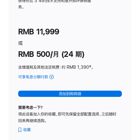
务
获得长达 3 年的技术支持和意外损坏保修服
务。
计
划
(适
RMB 11,999
用
于
或
Studio
RMB 500/月 (24 期)
Display
含增值税及其他法定税费
：约 RMB 1,390
脚
‡。
注
可享免息分期付款
(Studio
Display
-
添加到购物袋
标
准
需要考虑一下？
玻
将此设备加入你的收藏，即可先保留全部配置选择，之后随时
璃
回来再继续选购。
面
板
收藏
-