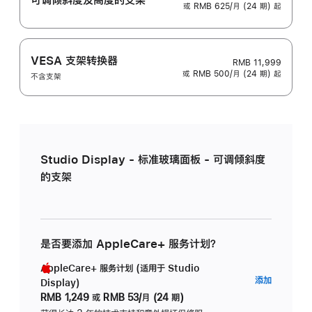
或 RMB 625/月 (24 期) 起
VESA 支架转换器
RMB 11,999
或 RMB 500/月 (24 期) 起
不含支架
Studio Display - 标准玻璃面板 - 可调倾斜度
的支架
是否要添加 AppleCare+ 服务计划？
AppleCare+ 服务计划 (适用于 Studio
AppleC
添加
Display)
服
RMB 1,249
或
RMB 53/月 (24 期)