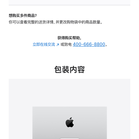
可
调
想购买多件商品？
倾
你可以查看完整的送货详情，并更改购物袋中的商品数量。
斜
度
的
获得购买帮助，
支
立即在线交流
(在
或致电
400-666-8800
。
架
新
的
窗
分
口
包装内容
期
中
付
打
款
开)
选
项)