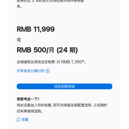
务
获得长达 3 年的技术支持和意外损坏保修服
务。
计
划
(适
RMB 11,999
用
于
或
Studio
RMB 500/月 (24 期)
Display
含增值税及其他法定税费
：约 RMB 1,390
脚
‡。
注
可享免息分期付款
(Studio
Display
-
添加到购物袋
标
准
需要考虑一下？
玻
将此设备加入你的收藏，即可先保留全部配置选择，之后随时
璃
回来再继续选购。
面
板
收藏
-