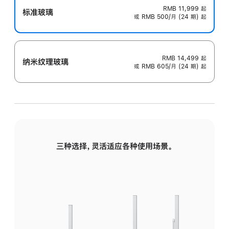
RMB 11,999
起
标准玻璃
或 RMB 500/月 (24 期) 起
RMB 14,499
起
纳米纹理玻璃
或 RMB 605/月 (24 期) 起
三种选择，灵活适应各种使用场景。
标