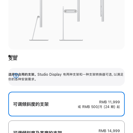
支架
选择你合用的支架。
Studio Display 有两种支架和一种支架转换器可选，以满足
展
你的各种安装需求。
开
RMB 11,999
可调倾斜度的支架
或 RMB 500/月 (24 期) 起
RMB 14,999
可调倾斜度及高‍度的支‍架