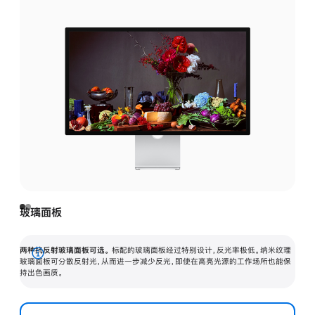
玻璃面板
两种抗反射玻璃面板可选。
标配的玻璃面板经过特别设计，反光率极低。纳米纹理
展
玻璃面板可分散反射光，从而进一步减少反光，即使在高亮光源的工作场所也能保
持出色画质。
开