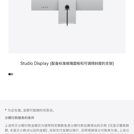
Studio Display (配备标准玻璃面板和可调倾斜度的支架)
网
脚
‡ 为近似值。金额可能随时间变动。
注
页
分期付款服务的条件
页
上述所示分期付款金额仅为使用特定期数免息分期付款估算得出的示例 (仅显示整数数
脚
额，未显示小数点以后的金额)，实际支付金额以银行、花呗或微信分付账单为准。上述分