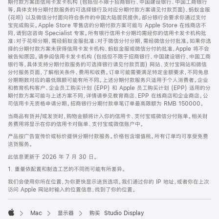
期付款方案由信用卡发卡机构 (包括但不限于招商银行、中国建设银行、中国工商银行
等，具体支持分期付款服务的可选择银行及对应分期付款方案请见付款页面)、蚂蚁金服
(花呗) 以及微信分付面向符合条件的中国大陆居民提供。部分银行会要求你通过支付
宝完成购买。Apple Store 零售店的分期付款方案可能与 Apple Store 在线商店不
同，请到店咨询 Specialist 专家。所有银行信用卡分期均需经你的信用卡发卡机构批
准；对于花呗分期，需经蚂蚁金服批准；对于微信分付分期，需经微信分付批准。如果你选
择的分期付款方案未获得信用卡发卡机构、蚂蚁金服或微信分付的批准，Apple 将不会
被告知原因。请参阅信用卡发卡机构 (包括但不限于招商银行、中国建设银行、中国工商
银行等，具体支持分期付款服务的可选择银行请见付款页面) 网站、支付宝网站和微信
分付服务页面，了解相关条件、费用和收费。订单可能需要满足特定金额要求，不同免息
分期期数对应的最低限额可能有所不同。上述分期付款服务只适用于个人消费者。企业
和教育机构客户、企业员工购买计划 (EPP) 和 Apple 员工购买计划 (EPP) 适用的分
期付款方案可能与上述方案不同，详情请参见教育商店、EPP 在线商店和企业商店。公
司信用卡无资格申请分期。招商银行分期付款单笔订单最高限额为 RMB 150000。
当商品有货并/或发货时，购物金额将计入你的信用卡、支付宝或微信分付账单。相关财
务费用将显示在你的信用卡对账单、支付宝或微信账户中。
产品按广告宣传价或标价提供分期付款服务。价格包含增值税。所有订单均可享受免费
送货服务。
此信息更新于 2026 年 7 月 30 日。
1. 重量依配置和制造工艺的不同而可能有所差异。
我们会使用你所在位置，为你更快显示送货选项。我们通过你的 IP 地址，或者你在上次
访问 Apple 网站时输入的位置信息，找到了你的位置。
Mac
显示器
购买 Studio Display