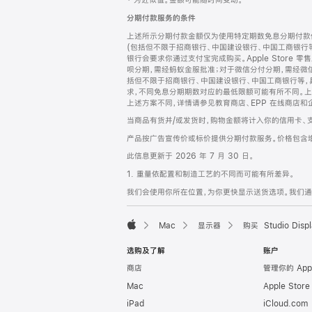
‡ 为近似值。金额可能随时间变动。
注
页
分期付款服务的条件
页
上述所示分期付款金额仅为使用特定期数免息分期付款估
脚
(包括但不限于招商银行、中国建设银行、中国工商银行
银行会要求你通过支付宝完成购买。Apple Store 零
呗分期，需经蚂蚁金服批准；对于微信分付分期，需经微信
括但不限于招商银行、中国建设银行、中国工商银行等，
求，不同免息分期期数对应的最低限额可能有所不同。上述分
上述方案不同，详情请参见教育商店、EPP 在线商店和
当商品有货并/或发货时，购物金额将计入你的信用卡、
产品按广告宣传价或标价提供分期付款服务。价格包含
此信息更新于 2026 年 7 月 30 日。
1. 重量依配置和制造工艺的不同而可能有所差异。
我们会使用你所在位置，为你更快显示送货选项。我们通过你
Mac
显示器
购买 Studio Displ
Apple
选购及了解
账户
商店
管理你的 App
Mac
Apple Stor
iPad
iCloud.com