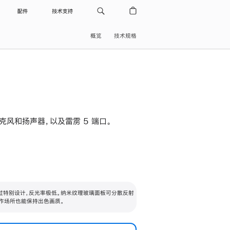
配件
技术支持
概览
技术规格
级麦克风和扬声器，以及雷雳 5 端口。
过特别设计，反光率极低。纳米纹理玻璃面板可分散反射
作场所也能保持出色画质。