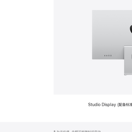
Studio Display (
网
脚