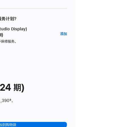
 服务计划？
dio Display)
AppleCare+
添加
期)
服
坏保修服务。
务
计
划
(适
用
于
24 期)
Studio
Display)
1,390
脚
‡。
注
加到购物袋