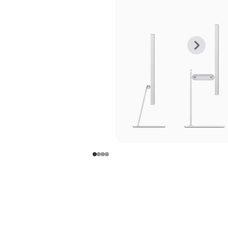
上
下
一
一
张
张
图
图
库
库
图
图
片
片
-
-
支
支
架
架