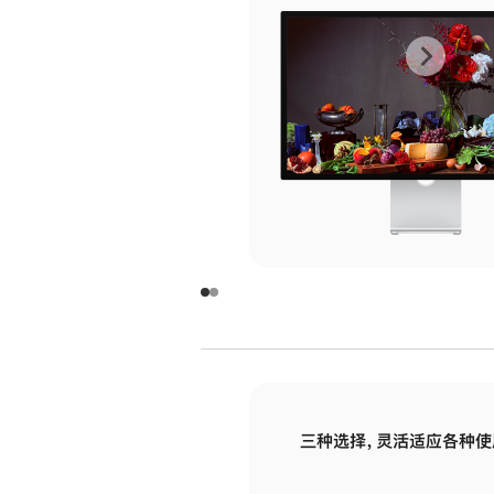
上
下
一
一
张
张
图
图
库
库
图
图
片
片
-
-
玻
玻
璃
璃
三种选择，灵活适应各种使
面
面
板
板