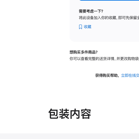
标
准
需要考虑一下？
玻
将此设备加入你的收藏，即可先保留
璃
面
收藏
板
-
可
想购买多件商品？
调
你可以查看完整的送货详情，并更改购物袋
倾
斜
度
获得购买帮助，
立即在线
的
支
架
的
分
包装内容
期
付
款
选
项)