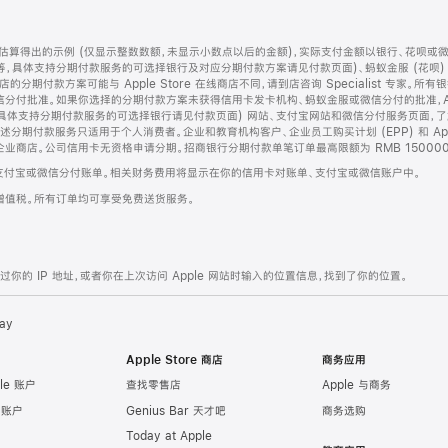
算得出的示例 (仅显示整数数额，未显示小数点以后的金额)，实际支付金额以银行、花呗或
等，具体支持分期付款服务的可选择银行及对应分期付款方案请见付款页面)、蚂蚁金服 (花呗
售店的分期付款方案可能与 Apple Store 在线商店不同，请到店咨询 Specialist 专
分付批准。如果你选择的分期付款方案未获得信用卡发卡机构、蚂蚁金服或微信分付的批准，Ap
具体支持分期付款服务的可选择银行请见付款页面) 网站、支付宝网站和微信分付服务页面，
期付款服务只适用于个人消费者。企业和教育机构客户、企业员工购买计划 (EPP) 和 Appl
企业商店。公司信用卡无资格申请分期。招商银行分期付款单笔订单最高限额为 RMB 150000
支付宝或微信分付账单。相关财务费用将显示在你的信用卡对账单、支付宝或微信账户中。
增值税。所有订单均可享受免费送货服务。
的 IP 地址，或者你在上次访问 Apple 网站时输入的位置信息，找到了你的位置。
ay
Apple Store 商店
商务应用
le 账户
查找零售店
Apple 与商务
e 账户
Genius Bar 天才吧
商务选购
Today at Apple