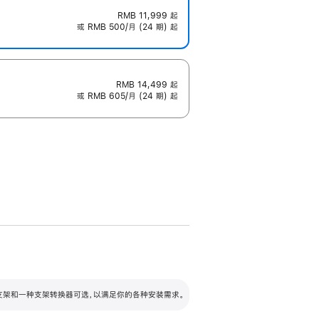
RMB 11,999
起
或 RMB 500/月 (24 期) 起
RMB 14,499
起
或 RMB 605/月 (24 期) 起
配可调倾斜度及高度的支架，额外增加 105
VESA 支架转换器
 有两种支架和一种支架转换器可选，以满足你的各种安装需求。
毫米的高度调节范围。
容的支架 (未随附)