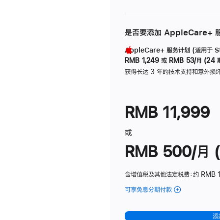
是否要添加 AppleCare+
AppleCare+ 服务计划 (适用于 Stu
RMB 1,249
或
RMB 53/月 (24 
获得长达 3 年的技术支持和意外损
RMB 11,999
或
RMB 500/月 (
含增值税及其他法定税费
：约 RMB 
可享免息分期付款
(Studio
Display
-
添