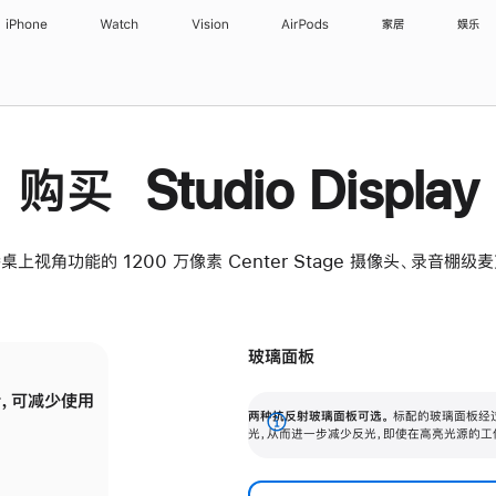
iPhone
Watch
Vision
AirPods
家居
娱乐
购买 Studio Display
桌上视角功能的 1200 万像素 Center Stage 摄像头、录音棚
玻璃面板
，可减少使用
纳米纹理玻璃面板可进一步减少反光，即使在
两种抗反射玻璃面板可选。
标配的玻璃面板经
。
有高亮光源的场所使用，也能保持出色画质。
展
光，从而进一步减少反光，即使在高亮光源的工
开