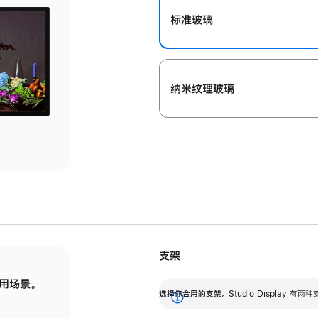
标准玻璃
纳米纹理玻璃
支架
用场景。
标配可调倾斜度的支架，提供 30 度的倾斜度
选
选择你合用的支架。
Studio Display
调节范围。
展