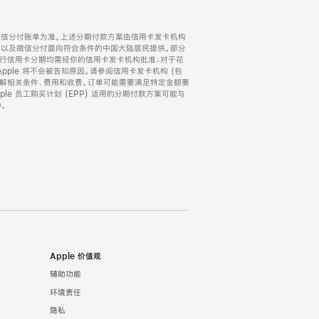
微信分付账单为准。上述分期付款方案由信用卡发卡机构
) 以及微信分付面向符合条件的中国大陆居民提供。部分
家。所有银行信用卡分期均需经你的信用卡发卡机构批准；对于花
ple 将不会被告知原因。请参阅信用卡发卡机构 (包
了解相关条件、费用和收费。订单可能需要满足特定金额要
e 员工购买计划 (EPP) 适用的分期付款方案可能与
。
Apple 价值观
辅助功能
环境责任
隐私