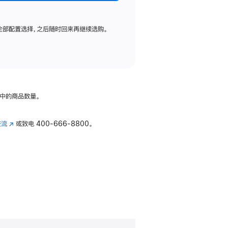
全部配置选择，之后随时回来再继续选购。
中的商品数量。
交流
(在
或致电
400-666-8800。
新
窗
口
中
打
开)