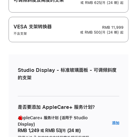
或 RMB 625/月 (24 期) 起
VESA 支架转换器
RMB 11,999
或 RMB 500/月 (24 期) 起
不含支架
Studio Display - 标准玻璃面板 - 可调倾斜度
的支架
是否要添加 AppleCare+ 服务计划？
AppleCare+ 服务计划 (适用于 Studio
AppleC
添加
Display)
服
RMB 1,249
或
RMB 53/月 (24 期)