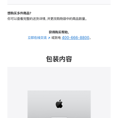
可
调
想购买多件商品？
倾
你可以查看完整的送货详情，并更改购物袋中的商品数量。
斜
度
的
获得购买帮助，
支
立即在线交流
(在
或致电
400-666-8800
。
架
新
的
窗
分
口
包装内容
期
中
付
打
款
开)
选
项)