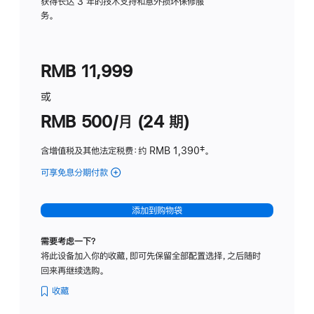
务
获得长达 3 年的技术支持和意外损坏保修服
务。
计
划
(适
RMB 11,999
用
于
或
Studio
RMB 500/月 (24 期)
Display
含增值税及其他法定税费
：约 RMB 1,390
脚
‡。
注
可享免息分期付款
(Studio
Display
-
添加到购物袋
标
准
需要考虑一下？
玻
将此设备加入你的收藏，即可先保留全部配置选择，之后随时
璃
回来再继续选购。
面
板
收藏
-