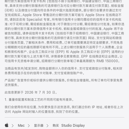
期付款方案由信用卡发卡机构 (包括但不限于招商银行、中国建设银行、中国工商银行
等，具体支持分期付款服务的可选择银行及对应分期付款方案请见付款页面)、蚂蚁金服
(花呗) 以及微信分付面向符合条件的中国大陆居民提供。部分银行会要求你通过支付
宝完成购买。Apple Store 零售店的分期付款方案可能与 Apple Store 在线商店不
同，请到店咨询 Specialist 专家。所有银行信用卡分期均需经你的信用卡发卡机构批
准；对于花呗分期，需经蚂蚁金服批准；对于微信分付分期，需经微信分付批准。如果你选
择的分期付款方案未获得信用卡发卡机构、蚂蚁金服或微信分付的批准，Apple 将不会
被告知原因。请参阅信用卡发卡机构 (包括但不限于招商银行、中国建设银行、中国工商
银行等，具体支持分期付款服务的可选择银行请见付款页面) 网站、支付宝网站和微信
分付服务页面，了解相关条件、费用和收费。订单可能需要满足特定金额要求，不同免息
分期期数对应的最低限额可能有所不同。上述分期付款服务只适用于个人消费者。企业
和教育机构客户、企业员工购买计划 (EPP) 和 Apple 员工购买计划 (EPP) 适用的分
期付款方案可能与上述方案不同，详情请参见教育商店、EPP 在线商店和企业商店。公
司信用卡无资格申请分期。招商银行分期付款单笔订单最高限额为 RMB 150000。
当商品有货并/或发货时，购物金额将计入你的信用卡、支付宝或微信分付账单。相关财
务费用将显示在你的信用卡对账单、支付宝或微信账户中。
产品按广告宣传价或标价提供分期付款服务。价格包含增值税。所有订单均可享受免费
送货服务。
此信息更新于 2026 年 7 月 30 日。
1. 重量依配置和制造工艺的不同而可能有所差异。
我们会使用你所在位置，为你更快显示送货选项。我们通过你的 IP 地址，或者你在上次
访问 Apple 网站时输入的位置信息，找到了你的位置。
Mac
显示器
购买 Studio Display