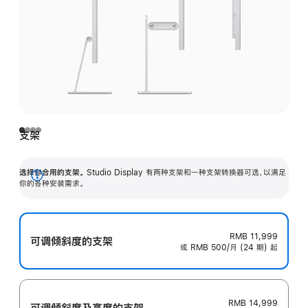
支架
选择你合用的支架。
Studio Display 有两种支架和一种支架转换器可选，以满足
展
你的各种安装需求。
开
RMB 11,999
可调倾斜度的支架
或 RMB 500/月 (24 期) 起
RMB 14,999
可调倾斜度及高‍度的支‍架