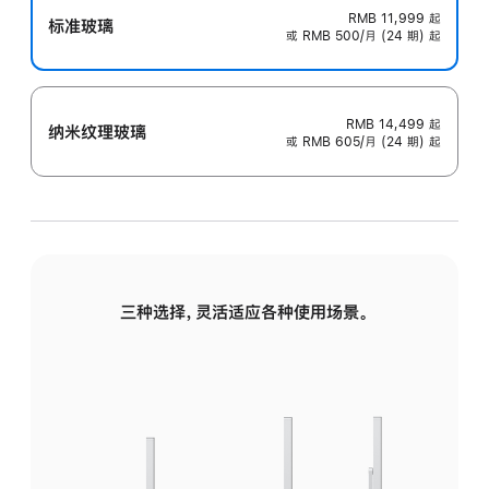
RMB 11,999
起
标准玻璃
或 RMB 500/月 (24 期) 起
RMB 14,499
起
纳米纹理玻璃
或 RMB 605/月 (24 期) 起
三种选择，灵活适应各种使用场景。
标