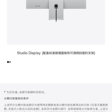
Studio Display (配备标准玻璃面板和可调倾斜度的支架)
网
脚
‡ 为近似值。金额可能随时间变动。
注
页
分期付款服务的条件
页
上述所示分期付款金额仅为使用特定期数免息分期付款估算得出的示例 (仅显示整数数
脚
额，未显示小数点以后的金额)，实际支付金额以银行、花呗或微信分付账单为准。上述分