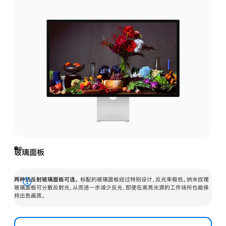
玻璃面板
两种抗反射玻璃面板可选。
标配的玻璃面板经过特别设计，反光率极低。纳米纹理
展
玻璃面板可分散反射光，从而进一步减少反光，即使在高亮光源的工作场所也能保
持出色画质。
开