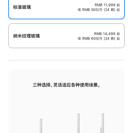
RMB 11,999
起
标准玻璃
或 RMB 500/月 (24 期) 起
RMB 14,499
起
纳米纹理玻璃
或 RMB 605/月 (24 期) 起
三种选择，灵活适应各种使用场景。
标