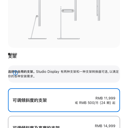
支架
选择你合用的支架。
Studio Display 有两种支架和一种支架转换器可选，以满足
展
你的各种安装需求。
开
RMB 11,999
可调倾斜度的支架
或 RMB 500/月 (24 期) 起
RMB 14,999
可调倾斜度及高‍度的支‍架