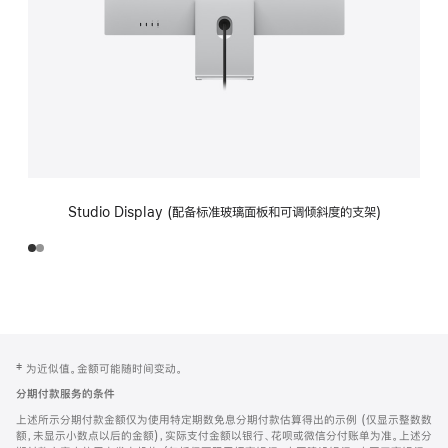
Studio Display (配备标准玻璃面板和可调倾斜度的支架)
网
脚
‡ 为近似值。金额可能随时间变动。
注
页
分期付款服务的条件
页
上述所示分期付款金额仅为使用特定期数免息分期付款估算得出的示例 (仅显示整数数
脚
额，未显示小数点以后的金额)，实际支付金额以银行、花呗或微信分付账单为准。上述分