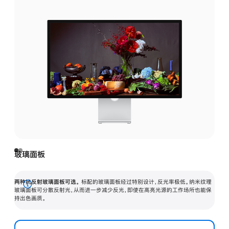
玻璃面板
两种抗反射玻璃面板可选。
标配的玻璃面板经过特别设计，反光率极低。纳米纹理
展
玻璃面板可分散反射光，从而进一步减少反光，即使在高亮光源的工作场所也能保
持出色画质。
开