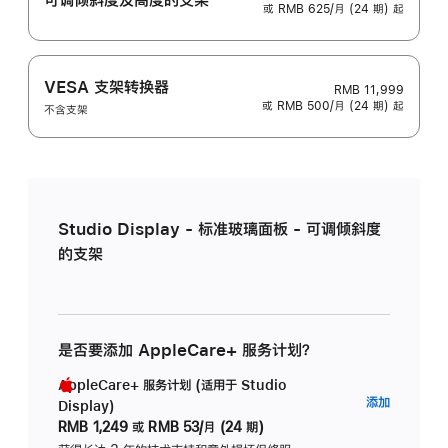
或 RMB 625/月 (24 期) 起
VESA 支架转换器
RMB 11,999
或 RMB 500/月 (24 期) 起
不含支架
Studio Display - 标准玻璃面板 - 可调倾斜度
的支架
是否要添加 AppleCare+ 服务计划？
AppleCare+ 服务计划 (适用于 Studio
AppleC
添加
Display)
服
RMB 1,249
或
RMB 53/月 (24 期)