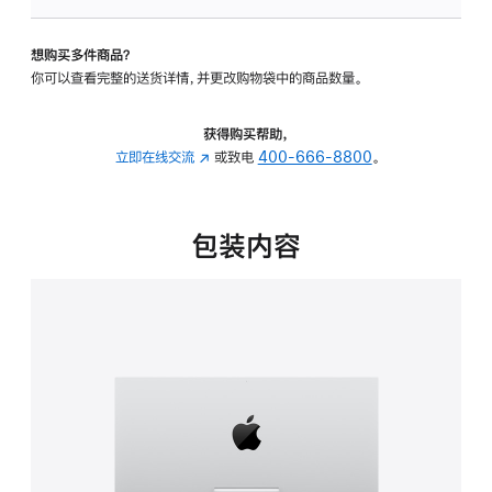
可
调
想购买多件商品？
倾
你可以查看完整的送货详情，并更改购物袋中的商品数量。
斜
度
的
获得购买帮助，
支
立即在线交流
(在
或致电
400-666-8800
。
架
新
的
窗
分
口
包装内容
期
中
付
打
款
开)
选
项)