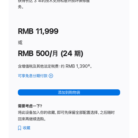
务
获得长达 3 年的技术支持和意外损坏保修服
务。
计
划
(适
RMB 11,999
用
于
或
Studio
RMB 500/月 (24 期)
Display
含增值税及其他法定税费
：约 RMB 1,390
脚
‡。
注
可享免息分期付款
(Studio
Display
-
添加到购物袋
标
准
需要考虑一下？
玻
将此设备加入你的收藏，即可先保留全部配置选择，之后随时
璃
回来再继续选购。
面
板
收藏
-