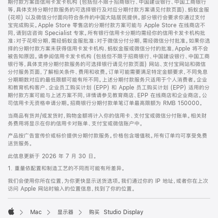
期付款方案由信用卡发卡机构 (包括但不限于招商银行、中国建设银行、中国工商银行
等，具体支持分期付款服务的可选择银行及对应分期付款方案请见付款页面)、蚂蚁金服
(花呗) 以及微信分付面向符合条件的中国大陆居民提供。部分银行会要求你通过支付
宝完成购买。Apple Store 零售店的分期付款方案可能与 Apple Store 在线商店不
同，请到店咨询 Specialist 专家。所有银行信用卡分期均需经你的信用卡发卡机构批
准；对于花呗分期，需经蚂蚁金服批准；对于微信分付分期，需经微信分付批准。如果你选
择的分期付款方案未获得信用卡发卡机构、蚂蚁金服或微信分付的批准，Apple 将不会
被告知原因。请参阅信用卡发卡机构 (包括但不限于招商银行、中国建设银行、中国工商
银行等，具体支持分期付款服务的可选择银行请见付款页面) 网站、支付宝网站和微信
分付服务页面，了解相关条件、费用和收费。订单可能需要满足特定金额要求，不同免息
分期期数对应的最低限额可能有所不同。上述分期付款服务只适用于个人消费者。企业
和教育机构客户、企业员工购买计划 (EPP) 和 Apple 员工购买计划 (EPP) 适用的分
期付款方案可能与上述方案不同，详情请参见教育商店、EPP 在线商店和企业商店。公
司信用卡无资格申请分期。招商银行分期付款单笔订单最高限额为 RMB 150000。
当商品有货并/或发货时，购物金额将计入你的信用卡、支付宝或微信分付账单。相关财
务费用将显示在你的信用卡对账单、支付宝或微信账户中。
产品按广告宣传价或标价提供分期付款服务。价格包含增值税。所有订单均可享受免费
送货服务。
此信息更新于 2026 年 7 月 30 日。
1. 重量依配置和制造工艺的不同而可能有所差异。
我们会使用你所在位置，为你更快显示送货选项。我们通过你的 IP 地址，或者你在上次
访问 Apple 网站时输入的位置信息，找到了你的位置。
Mac
显示器
购买 Studio Display