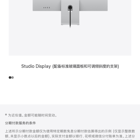
Studio Display (配备标准玻璃面板和可调倾斜度的支架)
网
脚
‡ 为近似值。金额可能随时间变动。
注
页
分期付款服务的条件
页
上述所示分期付款金额仅为使用特定期数免息分期付款估算得出的示例 (仅显示整数数
脚
额，未显示小数点以后的金额)，实际支付金额以银行、花呗或微信分付账单为准。上述分