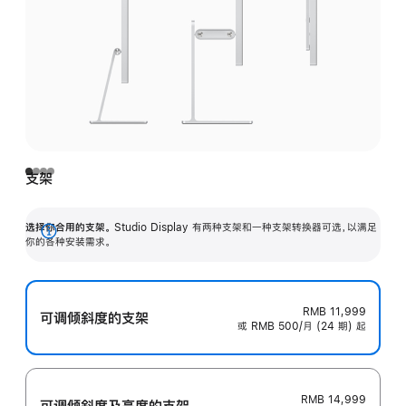
支架
选择你合用的支架。
Studio Display 有两种支架和一种支架转换器可选，以满足
展
你的各种安装需求。
开
RMB 11,999
可调倾斜度的支架
或 RMB 500/月 (24 期) 起
RMB 14,999
可调倾斜度及高‍度的支‍架