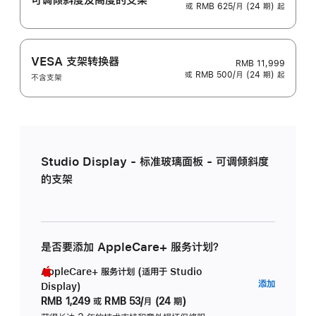
或 RMB 625/月 (24 期) 起
VESA 支架转换器
RMB 11,999
或 RMB 500/月 (24 期) 起
不含支架
Studio Display - 标准玻璃面板 - 可调倾斜度
的支架
是否要添加 AppleCare+ 服务计划？
AppleCare+ 服务计划 (适用于 Studio
AppleC
添加
Display)
服
RMB 1,249
或
RMB 53/月 (24 期)