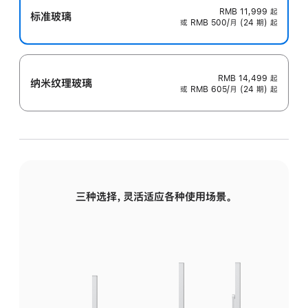
RMB 11,999
起
标准玻璃
或 RMB 500/月 (24 期) 起
RMB 14,499
起
纳米纹理玻璃
或 RMB 605/月 (24 期) 起
三种选择，灵活适应各种使用场景。
标