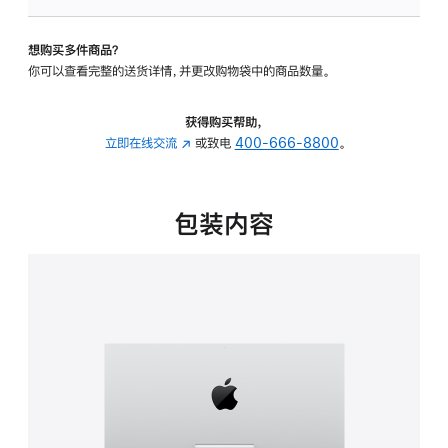
可
调
想购买多件商品？
倾
你可以查看完整的送货详情，并更改购物袋中的商品数量。
斜
度
的
获得购买帮助，
支
立即在线交流
(在
或致电
400-666-8800
。
架
新
的
窗
分
口
包装内容
期
中
付
打
款
开)
选
项)