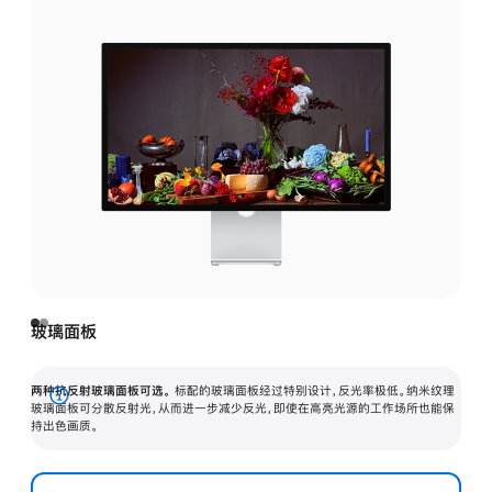
玻璃面板
两种抗反射玻璃面板可选。
标配的玻璃面板经过特别设计，反光率极低。纳米纹理
展
玻璃面板可分散反射光，从而进一步减少反光，即使在高亮光源的工作场所也能保
持出色画质。
开