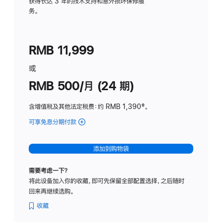
务
获得长达 3 年的技术支持和意外损坏保修服
务。
计
划
(适
RMB 11,999
用
于
或
Studio
RMB 500/月 (24 期)
Display
含增值税及其他法定税费
：约 RMB 1,390
脚
‡。
注
可享免息分期付款
(Studio
Display
-
添加到购物袋
标
准
需要考虑一下？
玻
将此设备加入你的收藏，即可先保留全部配置选择，之后随时
璃
回来再继续选购。
面
板
收藏
-