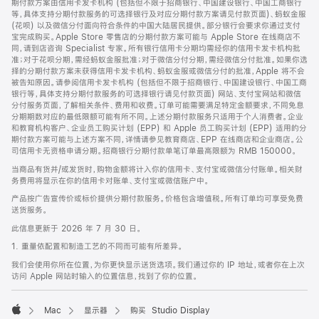
期付款方案由信用卡发卡机构 (包括但不限于招商银行、中国建设银行、中国工商银行
等，具体支持分期付款服务的可选择银行及对应分期付款方案请见付款页面)、蚂蚁金服
(花呗) 以及微信分付面向符合条件的中国大陆居民提供。部分银行会要求你通过支付
宝完成购买。Apple Store 零售店的分期付款方案可能与 Apple Store 在线商店不
同，请到店咨询 Specialist 专家。所有银行信用卡分期均需经你的信用卡发卡机构批
准；对于花呗分期，需经蚂蚁金服批准；对于微信分付分期，需经微信分付批准。如果你选
择的分期付款方案未获得信用卡发卡机构、蚂蚁金服或微信分付的批准，Apple 将不会
被告知原因。请参阅信用卡发卡机构 (包括但不限于招商银行、中国建设银行、中国工商
银行等，具体支持分期付款服务的可选择银行请见付款页面) 网站、支付宝网站和微信
分付服务页面，了解相关条件、费用和收费。订单可能需要满足特定金额要求，不同免息
分期期数对应的最低限额可能有所不同。上述分期付款服务只适用于个人消费者。企业
和教育机构客户、企业员工购买计划 (EPP) 和 Apple 员工购买计划 (EPP) 适用的分
期付款方案可能与上述方案不同，详情请参见教育商店、EPP 在线商店和企业商店。公
司信用卡无资格申请分期。招商银行分期付款单笔订单最高限额为 RMB 150000。
当商品有货并/或发货时，购物金额将计入你的信用卡、支付宝或微信分付账单。相关财
务费用将显示在你的信用卡对账单、支付宝或微信账户中。
产品按广告宣传价或标价提供分期付款服务。价格包含增值税。所有订单均可享受免费
送货服务。
此信息更新于 2026 年 7 月 30 日。
1. 重量依配置和制造工艺的不同而可能有所差异。
我们会使用你所在位置，为你更快显示送货选项。我们通过你的 IP 地址，或者你在上次
访问 Apple 网站时输入的位置信息，找到了你的位置。
Mac
显示器
购买 Studio Display