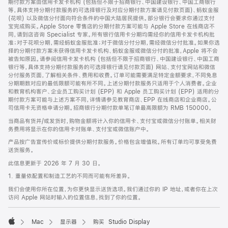
期付款方案由信用卡发卡机构 (包括但不限于招商银行、中国建设银行、中国工商银行
等，具体支持分期付款服务的可选择银行及对应分期付款方案请见付款页面)、蚂蚁金服
(花呗) 以及微信分付面向符合条件的中国大陆居民提供。部分银行会要求你通过支付
宝完成购买。Apple Store 零售店的分期付款方案可能与 Apple Store 在线商店不
同，请到店咨询 Specialist 专家。所有银行信用卡分期均需经你的信用卡发卡机构批
准；对于花呗分期，需经蚂蚁金服批准；对于微信分付分期，需经微信分付批准。如果你选
择的分期付款方案未获得信用卡发卡机构、蚂蚁金服或微信分付的批准，Apple 将不会
被告知原因。请参阅信用卡发卡机构 (包括但不限于招商银行、中国建设银行、中国工商
银行等，具体支持分期付款服务的可选择银行请见付款页面) 网站、支付宝网站和微信
分付服务页面，了解相关条件、费用和收费。订单可能需要满足特定金额要求，不同免息
分期期数对应的最低限额可能有所不同。上述分期付款服务只适用于个人消费者。企业
和教育机构客户、企业员工购买计划 (EPP) 和 Apple 员工购买计划 (EPP) 适用的分
期付款方案可能与上述方案不同，详情请参见教育商店、EPP 在线商店和企业商店。公
司信用卡无资格申请分期。招商银行分期付款单笔订单最高限额为 RMB 150000。
当商品有货并/或发货时，购物金额将计入你的信用卡、支付宝或微信分付账单。相关财
务费用将显示在你的信用卡对账单、支付宝或微信账户中。
产品按广告宣传价或标价提供分期付款服务。价格包含增值税。所有订单均可享受免费
送货服务。
此信息更新于 2026 年 7 月 30 日。
1. 重量依配置和制造工艺的不同而可能有所差异。
我们会使用你所在位置，为你更快显示送货选项。我们通过你的 IP 地址，或者你在上次
访问 Apple 网站时输入的位置信息，找到了你的位置。
Mac
显示器
购买 Studio Display