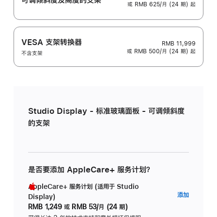
或 RMB 625/月 (24 期) 起
VESA 支架转换器
RMB 11,999
或 RMB 500/月 (24 期) 起
不含支架
Studio Display - 标准玻璃面板 - 可调倾斜度
的支架
是否要添加 AppleCare+ 服务计划？
AppleCare+ 服务计划 (适用于 Studio
AppleC
添加
Display)
服
RMB 1,249
或
RMB 53/月 (24 期)