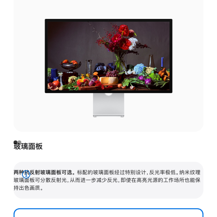
玻璃面板
两种抗反射玻璃面板可选。
标配的玻璃面板经过特别设计，反光率极低。纳米纹理
展
玻璃面板可分散反射光，从而进一步减少反光，即使在高亮光源的工作场所也能保
持出色画质。
开