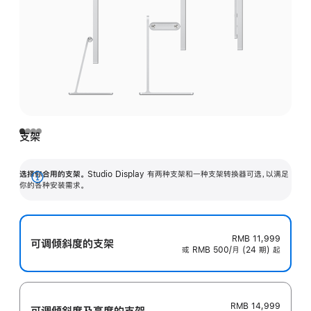
支架
选择你合用的支架。
Studio Display 有两种支架和一种支架转换器可选，以满足
展
你的各种安装需求。
开
RMB 11,999
可调倾斜度的支架
或 RMB 500/月 (24 期) 起
RMB 14,999
可调倾斜度及高‍度的支‍架