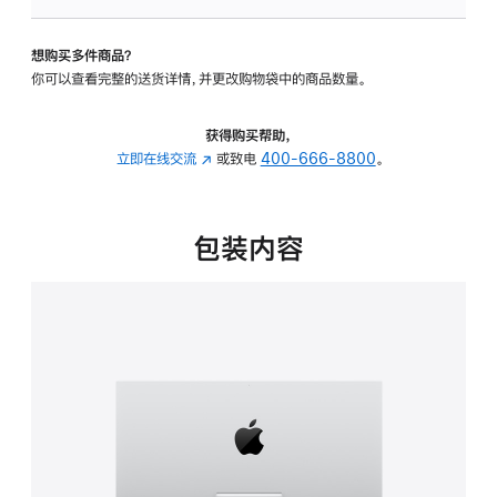
可
调
想购买多件商品？
倾
你可以查看完整的送货详情，并更改购物袋中的商品数量。
斜
度
的
获得购买帮助，
支
立即在线交流
(在
或致电
400-666-8800
。
架
新
的
窗
分
口
包装内容
期
中
付
打
款
开)
选
项)