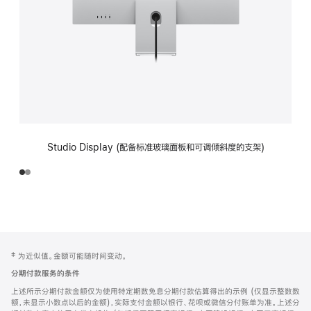
Studio Display (配备标准玻璃面板和可调倾斜度的支架)
网
脚
‡ 为近似值。金额可能随时间变动。
注
页
分期付款服务的条件
页
上述所示分期付款金额仅为使用特定期数免息分期付款估算得出的示例 (仅显示整数数
脚
额，未显示小数点以后的金额)，实际支付金额以银行、花呗或微信分付账单为准。上述分