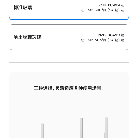
RMB 11,999
起
标准玻璃
或 RMB 500/月 (24 期) 起
RMB 14,499
起
纳米纹理玻璃
或 RMB 605/月 (24 期) 起
三种选择，灵活适应各种使用场景。
标