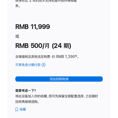
务
获得长达 3 年的技术支持和意外损坏保修服
务。
计
划
(适
RMB 11,999
用
于
或
Studio
RMB 500/月 (24 期)
Display
含增值税及其他法定税费
：约 RMB 1,390
脚
‡。
注
可享免息分期付款
(Studio
Display
-
添加到购物袋
标
准
需要考虑一下？
玻
将此设备加入你的收藏，即可先保留全部配置选择，之后随时
璃
回来再继续选购。
面
板
收藏
-