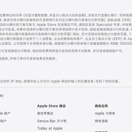
算得出的示例 (仅显示整数数额，未显示小数点以后的金额)，实际支付金额以银行、花呗或
等，具体支持分期付款服务的可选择银行及对应分期付款方案请见付款页面)、蚂蚁金服 (花呗
售店的分期付款方案可能与 Apple Store 在线商店不同，请到店咨询 Specialist 专
分付批准。如果你选择的分期付款方案未获得信用卡发卡机构、蚂蚁金服或微信分付的批准，Ap
具体支持分期付款服务的可选择银行请见付款页面) 网站、支付宝网站和微信分付服务页面，
期付款服务只适用于个人消费者。企业和教育机构客户、企业员工购买计划 (EPP) 和 Appl
企业商店。公司信用卡无资格申请分期。招商银行分期付款单笔订单最高限额为 RMB 150000
支付宝或微信分付账单。相关财务费用将显示在你的信用卡对账单、支付宝或微信账户中。
增值税。所有订单均可享受免费送货服务。
的 IP 地址，或者你在上次访问 Apple 网站时输入的位置信息，找到了你的位置。
ay
Apple Store 商店
商务应用
le 账户
查找零售店
Apple 与商务
e 账户
Genius Bar 天才吧
商务选购
Today at Apple