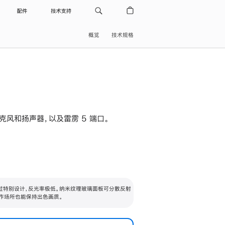
配件
技术支持
概览
技术规格
级麦克风和扬声器，以及雷雳 5 端口。
过特别设计，反光率极低。纳米纹理玻璃面板可分散反射
作场所也能保持出色画质。