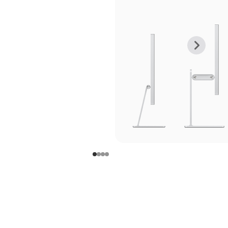
上
下
一
一
张
张
图
图
库
库
图
图
片
片
-
-
支
支
架
架