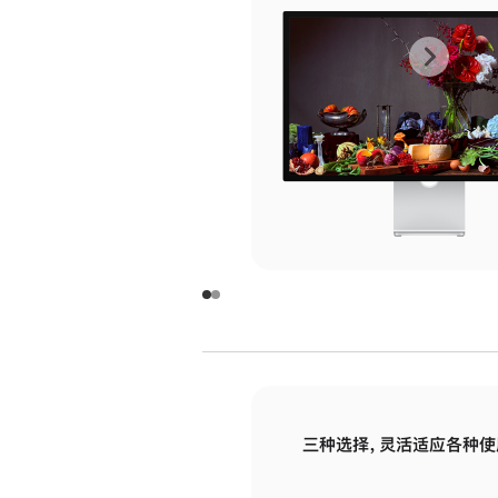
上
下
一
一
张
张
图
图
库
库
图
图
片
片
-
-
玻
玻
璃
璃
三种选择，灵活适应各种使
面
面
板
板