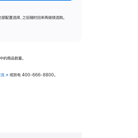
全部配置选择，之后随时回来再继续选购。
中的商品数量。
交流
(在
或致电
400-666-8800。
新
窗
口
中
打
开)