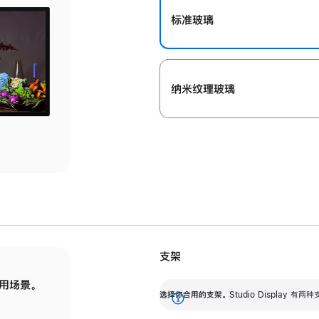
标准玻璃
纳米纹理玻璃
支架
用场景。
标配可调倾斜度的支架，提供 30 度的倾斜度
选
选择你合用的支架。
Studio Display
调节范围。
展