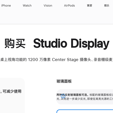
iPhone
Watch
Vision
AirPods
家居
娱乐
购买 Studio Display
桌上视角功能的 1200 万像素 Center Stage 摄像头、录音棚
玻璃面板
，可减少使用
纳米纹理玻璃面板可进一步减少反光，即使在
两种抗反射玻璃面板可选。
标配的玻璃面板经
。
有高亮光源的场所使用，也能保持出色画质。
展
光，从而进一步减少反光，即使在高亮光源的工
开