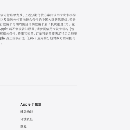
微信分付账单为准。上述分期付款方案由信用卡发卡机构
) 以及微信分付面向符合条件的中国大陆居民提供。部分
家。所有银行信用卡分期均需经你的信用卡发卡机构批准；对于花
ple 将不会被告知原因。请参阅信用卡发卡机构 (包
了解相关条件、费用和收费。订单可能需要满足特定金额要
e 员工购买计划 (EPP) 适用的分期付款方案可能与
。
Apple 价值观
辅助功能
环境责任
隐私