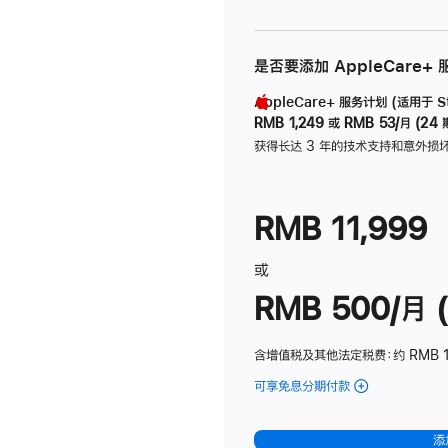
是否要添加 AppleCare+
AppleCare+ 服务计划 (适用于 Stu
RMB 1,249
或
RMB 53/月 (24 
获得长达 3 年的技术支持和意外损
RMB 11,999
或
RMB 500/月 (
含增值税及其他法定税费
：约 RMB 
可享免息分期付款
(Studio
Display
-
添