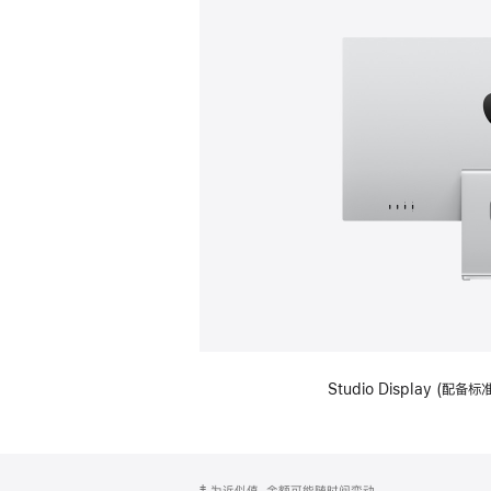
Studio Display (
网
脚