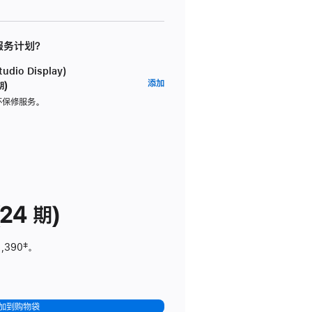
 服务计划？
dio Display)
AppleCare+
添加
期)
服
坏保修服务。
务
计
划
(适
用
于
24 期)
Studio
Display)
1,390
脚
‡。
注
加到购物袋