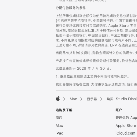
‡ 为近似值。金额可能随时间变动。
注
页
分期付款服务的条件
页
上述所示分期付款金额仅为使用特定期数免息分期付款估
脚
(包括但不限于招商银行、中国建设银行、中国工商银行
银行会要求你通过支付宝完成购买。Apple Store 零
呗分期，需经蚂蚁金服批准；对于微信分付分期，需经微信
括但不限于招商银行、中国建设银行、中国工商银行等，
求，不同免息分期期数对应的最低限额可能有所不同。上述分
上述方案不同，详情请参见教育商店、EPP 在线商店和
当商品有货并/或发货时，购物金额将计入你的信用卡、
产品按广告宣传价或标价提供分期付款服务。价格包含
此信息更新于 2026 年 7 月 30 日。
1. 重量依配置和制造工艺的不同而可能有所差异。
我们会使用你所在位置，为你更快显示送货选项。我们通过你
Mac
显示器
购买 Studio Displ
Apple
选购及了解
账户
商店
管理你的 App
Mac
Apple Stor
iPad
iCloud.com