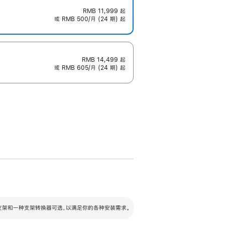
RMB 11,999
起
或 RMB 500/月 (24 期) 起
RMB 14,499
起
或 RMB 605/月 (24 期) 起
配可调倾斜度及高度的支架，额外增加 105
VESA 支架转换器
 有两种支架和一种支架转换器可选，以满足你的各种安装需求。
毫米的高度调节范围。
容的支架 (未随附)