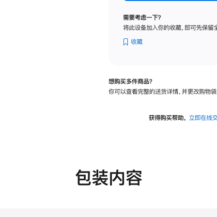
标
准
需要考虑一下？
玻
将此设备加入你的收藏，即可先保留
璃
面
收藏
板
-
可
想购买多件商品？
调
你可以查看完整的送货详情，并更改购物袋
倾
斜
度
获得购买帮助，
立即在线
的
支
架
的
分
包装内容
期
付
款
选
项)