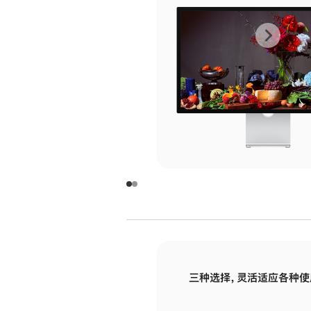
上
下
一
一
张
张
图
图
库
库
图
图
片
片
-
-
玻
玻
璃
璃
三种选择，灵活适应各种使
面
面
板
板