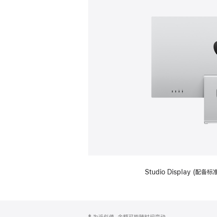
Studio Display (
网
脚