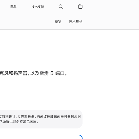
配件
技术支持
概览
技术规格
级麦克风和扬声器，以及雷雳 5 端口。
过特别设计，反光率极低。纳米纹理玻璃面板可分散反射
作场所也能保持出色画质。