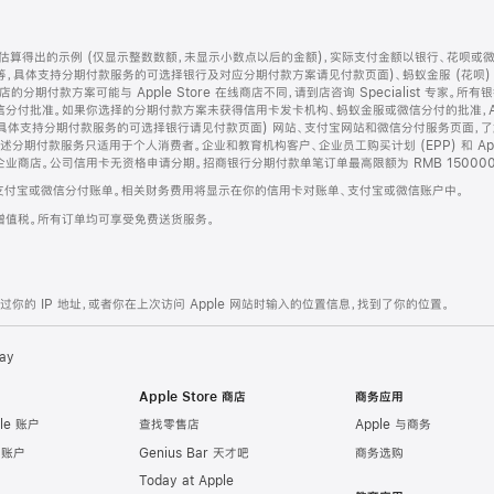
算得出的示例 (仅显示整数数额，未显示小数点以后的金额)，实际支付金额以银行、花呗或
等，具体支持分期付款服务的可选择银行及对应分期付款方案请见付款页面)、蚂蚁金服 (花呗
售店的分期付款方案可能与 Apple Store 在线商店不同，请到店咨询 Specialist 专
分付批准。如果你选择的分期付款方案未获得信用卡发卡机构、蚂蚁金服或微信分付的批准，Ap
具体支持分期付款服务的可选择银行请见付款页面) 网站、支付宝网站和微信分付服务页面，
期付款服务只适用于个人消费者。企业和教育机构客户、企业员工购买计划 (EPP) 和 Appl
企业商店。公司信用卡无资格申请分期。招商银行分期付款单笔订单最高限额为 RMB 150000
支付宝或微信分付账单。相关财务费用将显示在你的信用卡对账单、支付宝或微信账户中。
增值税。所有订单均可享受免费送货服务。
的 IP 地址，或者你在上次访问 Apple 网站时输入的位置信息，找到了你的位置。
ay
Apple Store 商店
商务应用
le 账户
查找零售店
Apple 与商务
e 账户
Genius Bar 天才吧
商务选购
Today at Apple