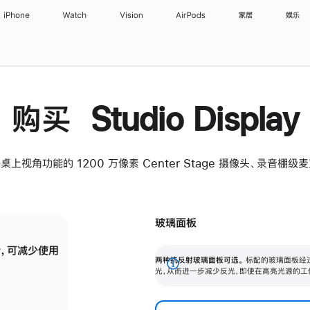
iPhone
Watch
Vision
AirPods
家居
娱乐
购买 Studio Display
桌上视角功能的 1200 万像素 Center Stage 摄像头、录音棚
玻璃面板
，可减少使用
纳米纹理玻璃面板可进一步减少反光，即使在
两种抗反射玻璃面板可选。
标配的玻璃面板经
。
有高亮光源的场所使用，也能保持出色画质。
展
光，从而进一步减少反光，即使在高亮光源的工
开