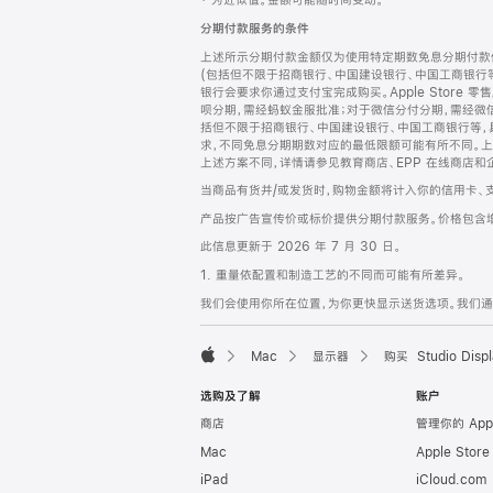
‡ 为近似值。金额可能随时间变动。
注
页
分期付款服务的条件
页
上述所示分期付款金额仅为使用特定期数免息分期付款估
脚
(包括但不限于招商银行、中国建设银行、中国工商银行
银行会要求你通过支付宝完成购买。Apple Store 零
呗分期，需经蚂蚁金服批准；对于微信分付分期，需经微信
括但不限于招商银行、中国建设银行、中国工商银行等，
求，不同免息分期期数对应的最低限额可能有所不同。上述分
上述方案不同，详情请参见教育商店、EPP 在线商店和
当商品有货并/或发货时，购物金额将计入你的信用卡、
产品按广告宣传价或标价提供分期付款服务。价格包含
此信息更新于 2026 年 7 月 30 日。
1. 重量依配置和制造工艺的不同而可能有所差异。
我们会使用你所在位置，为你更快显示送货选项。我们通过你
Mac
显示器
购买 Studio Displ
Apple
选购及了解
账户
商店
管理你的 App
Mac
Apple Stor
iPad
iCloud.com