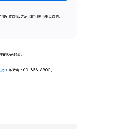
全部配置选择，之后随时回来再继续选购。
中的商品数量。
交流
(在
或致电
400-666-8800。
新
窗
口
中
打
开)