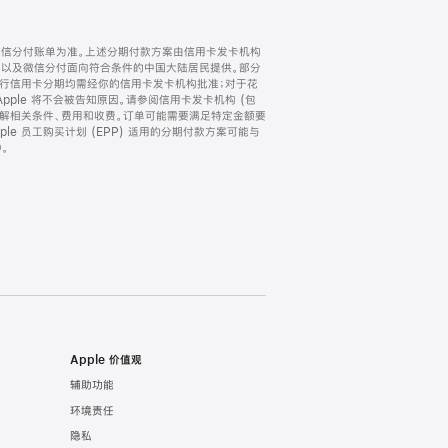
微信分付账单为准。上述分期付款方案由信用卡发卡机构
) 以及微信分付面向符合条件的中国大陆居民提供。部分
家。所有银行信用卡分期均需经你的信用卡发卡机构批准；对于花
ple 将不会被告知原因。请参阅信用卡发卡机构 (包
了解相关条件、费用和收费。订单可能需要满足特定金额要
e 员工购买计划 (EPP) 适用的分期付款方案可能与
。
Apple 价值观
辅助功能
环境责任
隐私