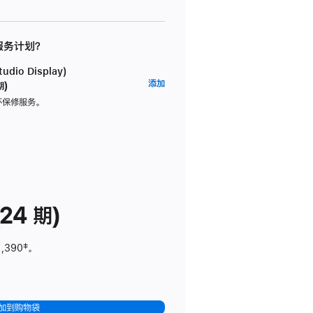
 服务计划？
dio Display)
AppleCare+
添加
期)
服
坏保修服务。
务
计
划
(适
用
于
24 期)
Studio
Display)
1,390
脚
‡。
注
加到购物袋