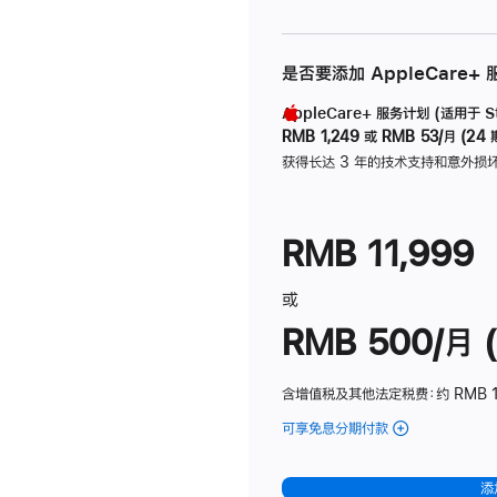
是否要添加 AppleCare+
AppleCare+ 服务计划 (适用于 Stu
RMB 1,249
或
RMB 53/月 (24 
获得长达 3 年的技术支持和意外损
RMB 11,999
或
RMB 500/月 (
含增值税及其他法定税费
：约 RMB 
可享免息分期付款
(Studio
Display
-
添