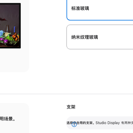
标准玻璃
纳米纹理玻璃
支架
用场景。
标配可调倾斜度的支架，提供 30 度的倾斜度
选
选择你合用的支架。
Studio Display
调节范围。
展