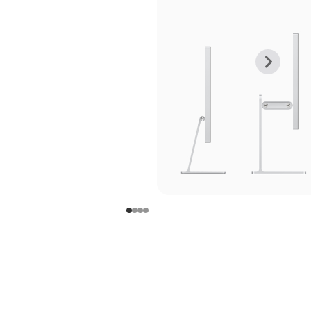
上
下
一
一
张
张
图
图
库
库
图
图
片
片
-
-
支
支
架
架