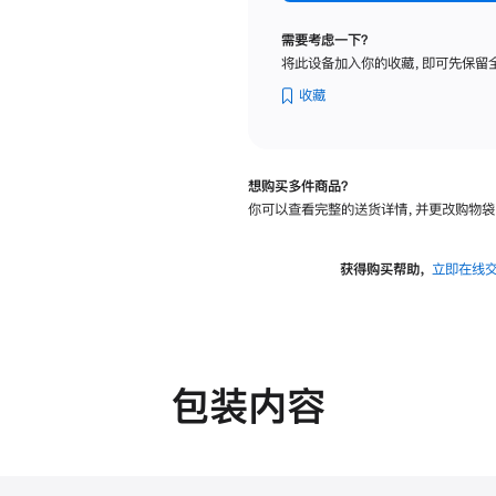
标
准
需要考虑一下？
玻
将此设备加入你的收藏，即可先保留
璃
面
收藏
板
-
可
想购买多件商品？
调
你可以查看完整的送货详情，并更改购物袋
倾
斜
度
获得购买帮助，
立即在线
的
支
架
的
分
包装内容
期
付
款
选
项)