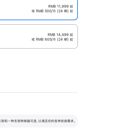
RMB 11,999
起
或 RMB 500/月 (24 期) 起
RMB 14,499
起
或 RMB 605/月 (24 期) 起
配可调倾斜度及高度的支架，额外增加 105
VESA 支架转换器
 有两种支架和一种支架转换器可选，以满足你的各种安装需求。
毫米的高度调节范围。
容的支架 (未随附)